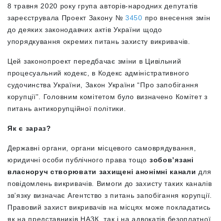
8 травня 2020 року група авторів-народних депутатів
зареєструвала Проект Закону №
3450
про внесення змін
до деяких законодавчих актів України щодо
упорядкування окремих питань захисту викривачів.
Цей законопроект передбачає зміни
в Цивільний
процесуальний кодекс, в Кодекс адміністративного
судочинства України, Закон України “Про запобігання
корупції”
.
Головним комітетом було визначено Комітет з
питань антикорупційної політики.
Як є зараз?
Державні органи, органи місцевого самоврядування,
юридичні особи публічного права тощо
зобов’язані
власноруч створювати захищені анонімні канали
для
повідомлень викривачів. Вимоги до захисту таких каналів
зв’язку визначає Агентство з питань запобігання корупції.
Правовий захист викривачів на місцях може покладатись
як на представників НАЗК, так і на адвокатів безоплатної