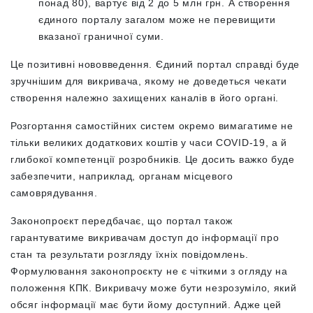
понад 80), вартує від 2 до 5 млн грн. А створення
єдиного порталу загалом може не перевищити
вказаної граничної суми.
Це позитивні нововведення. Єдиний портал справді буде
зручнішим для викривача, якому не доведеться чекати
створення належно захищених каналів в його органі.
Розгортання самостійних систем окремо вимагатиме не
тільки великих додаткових коштів у часи COVID-19, а й
глибокої компетенції розробників. Це досить важко буде
забезпечити, наприклад, органам місцевого
самоврядування.
Законопроєкт передбачає, що портал також
гарантуватиме викривачам доступ до інформації про
стан та результати розгляду їхніх повідомлень.
Формулювання законопроєкту не є чіткими з огляду на
положення КПК. Викривачу може бути незрозуміло, який
обсяг інформації має бути йому доступний. Адже цей