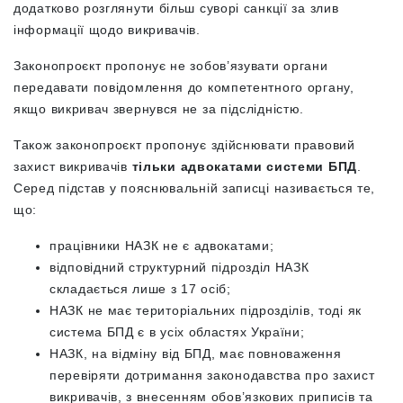
додатково розглянути більш суворі санкції за злив
інформації щодо викривачів.
Законопроєкт пропонує не зобов’язувати органи
передавати повідомлення до компетентного органу,
якщо викривач звернувся не за підслідністю.
Також законопроєкт пропонує здійснювати правовий
захист викривачів
тільки адвокатами системи БПД
.
Серед підстав у пояснювальній записці називається те,
що:
працівники НАЗК не є адвокатами;
відповідний структурний підрозділ НАЗК
складається лише з 17 осіб;
НАЗК не має територіальних підрозділів, тоді як
система БПД є в усіх областях України;
НАЗК, на відміну від БПД, має повноваження
перевіряти дотримання законодавства про захист
викривачів, з внесенням обов’язкових приписів та