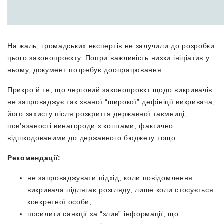
На жаль, громадських експертів не залучили до розробки
цього законопроєкту. Попри важливість низки ініціатив у
ньому, документ потребує доопрацювання.
Прикро й те, що черговий законопроєкт щодо викривачів
не запроваджує так званої “широкої” дефініції викривача,
його захисту після розкриття державної таємниці,
пов’язаності винагороди з коштами, фактично
відшкодованими до державного бюджету тощо.
Рекомендації:
не запроваджувати підхід, коли повідомлення
викривача підлягає розгляду, лише коли стосується
конкретної особи;
посилити санкції за “злив” інформації, що