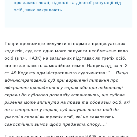
про захист честі, гідності та ділової репутації від
осіб, яких викривають.
Попри пропозицію вилучити ці норми з процесуальних
кодексів, суд все одно може залучити необмежене коло
осіб (в т.ч. НАЗК) на загальних підставах як третіх осіб,
що не заявляють самостійних вимог. Наприклад, за ч. 2
ст. 49 Кодексу адміністративного судочинства:
“… Якщо
адміністративний суд при вирішенні питання про
відкриття провадження у справі або при підготовці
справи до судового розгляду встановить, що судове
рішення може вплинути на права та обов’язки осіб, які
не є стороною у справі, суд залучає таких осіб до
участі в справі як третіх осіб, які не заявляють
самостійних вимог щодо предмета спору….
”
Таке залучення є логічним, оскільки НАЗК має відповідні