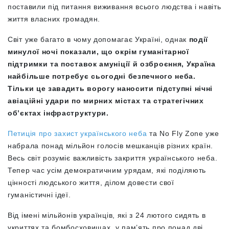
поставили під питання виживання всього людства і навіть
життя власних громадян.
Світ уже багато в чому допомагає Україні, однак
події
минулої ночі показали, що окрім гуманітарної
підтримки та поставок амуніції й озброєння, Україна
найбільше потребує сьогодні безпечного неба.
Тільки це завадить ворогу наносити підступні нічні
авіаційні удари по мирних містах та стратегічних
об’єктах інфраструктури.
Петиці
я про захист українського неба
та No Fly Zone уже
набрала понад мільйон голосів мешканців різних країн.
Весь світ розуміє важливість закриття українського неба.
Тепер час усім демократичним урядам, які поділяють
цінності людського життя, ділом довести свої
гуманістичні ідеї.
Від імені мільйонів українців, які з 24 лютого сидять в
укриттях та бомбосховищах, у пам’ять про понад дві