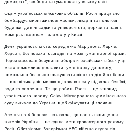
демократії, свободи та гуманності у всьому світі.
Окрім українських військових об’єктів, Росія прицільно
бомбардує мирні житлові масиви, лікарні та пологові
будинки, дитячі садки та університети, церкви та навіть
меморіал жертвам Голокосту у Києві.
Деякі українські міста, серед яких Маріуполь, Харків,
Херсон, Волноваха, сьогодні на межі гуманітарної кризи.
Через масовані безупинні обстріли російських військ у ці
міста неможливо доставити гуманітарну допомогу,
неможливо безпечно евакуювати жінок та дітей з облоги
— вже кілька днів мешканці ховаються у підвалах без їжі,
води та опалення. Те що робить Росія — це геноцид
українського народу. Слідчі Міжнародного кримінального
суду виїхали до України, щоб фіксувати ці злочини.
Але ніч на 4 березня показала, що навіть винищення
жителів України — не єдина мета кровожерного режиму
Росії. Обстрілами Запорізької АЕС війська окупантів