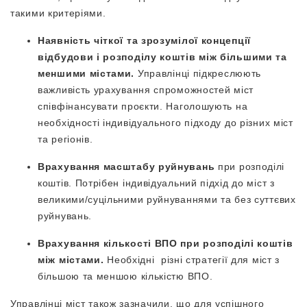
такими критеріями.
Наявність чіткої та зрозумілої концепції
відбудови і розподілу коштів між більшими та
меншими містами.
Управлінці підкреслюють
важливість урахування спроможностей міст
співфінансувати проєкти. Наголошують на
необхідності індивідуального підходу до різних міст
та регіонів.
Врахування масштабу руйнувань
при розподілі
коштів. Потрібен індивідуальний підхід до міст з
великими/суцільними руйнуваннями та без суттєвих
руйнувань.
Врахування кількості ВПО при розподілі коштів
між містами.
Необхідні різні стратегії для міст з
більшою та меншою кількістю ВПО.
Управлінці міст також зазначили, що для успішного