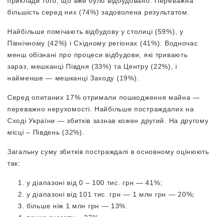
приклади того, що вже було відбудовано. Переважна
більшість серед них (74%) задоволена результатом.
Найбільше помічають відбудову у столиці (59%), у
Північному (42%) і Східному регіонах (41%). Водночас
менш обізнані про процеси відбудови, які тривають
зараз, мешканці Півдня (33%) та Центру (22%), і
найменше — мешканці Заходу (19%).
Серед опитаних 17% отримали пошкодження майна —
переважно нерухомості. Найбільше постраждалих на
Сході України — збитків зазнав кожен другий. На другому
місці – Південь (32%).
Загальну суму збитків постраждалі в основному оцінюють
так:
у діапазоні від 0 – 100 тис. грн — 41%;
у діапазоні від 101 тис. грн — 1 млн грн — 20%;
більше ніж 1 млн грн — 13%.