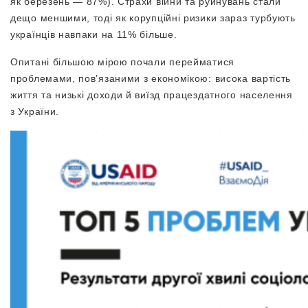
як березень — 87%). Страхи війни та руйнувань стали
дещо меншими, тоді як корупційні ризики зараз турбують
українців навпаки на 11% більше.
Опитані більшою мірою почали перейматися
проблемами, пов’язаними з економікою: висока вартість
життя та низькі доходи й виїзд працездатного населення
з України.