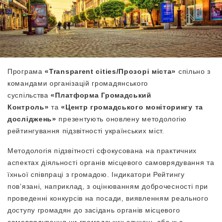
Програма
«Transparent cities/Прозорі міста»
спільно з
командами організацій громадянського
суспільства
«Платформа Громадський
Контроль»
та
«Центр громадського моніторингу та
досліджень»
презентують оновлену методологію
рейтингування підзвітності українських міст.
Методологія підзвітності сфокусована на практичних
аспектах діяльності органів місцевого самоврядування та
їхньої співпраці з громадою. Індикатори Рейтингу
пов’язані, наприклад, з оцінюванням доброчесності при
проведенні конкурсів на посади, виявленням реального
доступу громадян до засідань органів місцевого
самоврядування чи громадських слухань або ж з