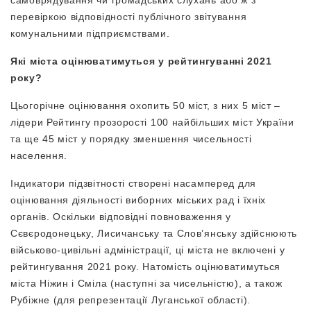
перевіркою відповідності публічного звітування
комунальними підприємствами.
Які міста оцінюватимуться у рейтингуванні 2021
року?
Цьогорічне оцінювання охопить 50 міст, з них 5 міст –
лідери Рейтингу прозорості 100 найбільших міст України
та ще 45 міст у порядку зменшення чисельності
населення.
Індикатори підзвітності створені насамперед для
оцінювання діяльності виборних міських рад і їхніх
органів. Оскільки відповідні повноваження у
Сєвєродонецьку, Лисичанську та Слов’янську здійснюють
військово-цивільні адміністрації, ці міста не включені у
рейтингування 2021 року. Натомість оцінюватимуться
міста Ніжин і Сміла (наступні за чисельністю), а також
Рубіжне (для репрезентації Луганської області).