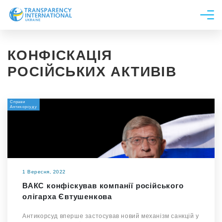
Про нас
КОНФІСКАЦІЯ
Новини
РОСІЙСЬКИХ АКТИВІВ
Дослідження
Напрями роботи
Справи
Антикорсуду
Долучитися
1 Вересня, 2022
ВАКС конфіскував компанії російського
олігарха Євтушенкова
Антикорсуд вперше застосував новий механізм санкцій у