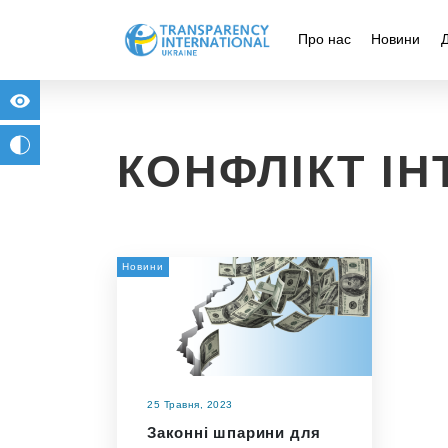
Про нас
Новини
for people with visual impairment
change to b/w
КОНФЛІКТ ІН
Новини
25 Травня, 2023
Законні шпарини для