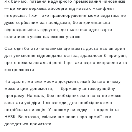
Як бачимо, питання надмірного преміювання чиновників
— це лише верхівка айсберга під назвою «конфлікт
інтересів». І хоч таке правопорушення може видатись не
дуже серйозним за наслідками, бо ж кримінальна
відповідальність відсутня, до нього все одно варто
ставитися з усією належною увагою.
Сьогодні багато чиновників ще мають достатньо шпарин
для уникнення відповідальності за, здавалося б, кричущі,
проте цілком легальні речі. І це таки варто виправляти та
контролювати.
На щастя, ми вже маємо документ, який багато в чому
може з цим допомогти, — Державну антикорупційну
програму. На жаль, без необхідних змін вона не зможе
залатати усі діри. І як завжди, для необхідних змін
потрібна мотивація. У нашому випадку — нардепів та
НАЗК. Бо хтозна, скільки ще новин про премії нам
доведеться прочитати.