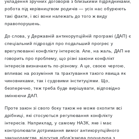
укладення зручних договорів з близькими підрядниками,
робота під керівництвом родичів — усіх нас обурюють
такі факти, і всі вони належать до того ж виду
правопорушень.
До слова, у Державній антикорупційній програмі (ДАП) є
спеціальний підрозділ про подальший прогрес у
врегулюванні конфлікту інтересів. Але, на жаль, ДАП не
говорить про проблему, що різні закони конфлікт
інтересів визначають по-різному. А це, своєю чергою,
впливає на розуміння та трактування такого явища як
чиновниками, так і судовими інституціями. Що,
безперечно, теж треба буде вирішувати, відповідно
змінюючи ДАП.
Проте закон зі свого боку також не може охопити всі
дрібниці, які стосуються регулювання конфлікту
інтересів. Наприклад, у самому НАЗК, яке і має
контролювати дотримання вимог антикорупційного
законодавства, відсутня обовʼязкова процедура з