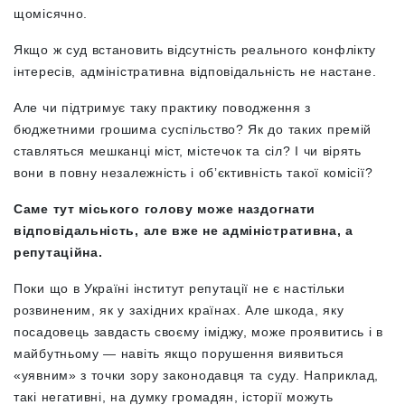
щомісячно.
Якщо ж суд встановить відсутність реального конфлікту
інтересів, адміністративна відповідальність не настане.
Але чи підтримує таку практику поводження з
бюджетними грошима суспільство? Як до таких премій
ставляться мешканці міст, містечок та сіл? І чи вірять
вони в повну незалежність і обʼєктивність такої комісії?
Саме тут міського голову може наздогнати
відповідальність, але вже не адміністративна, а
репутаційна.
Поки що в Україні інститут репутації не є настільки
розвиненим, як у західних країнах. Але шкода, яку
посадовець завдасть своєму іміджу, може проявитись і в
майбутньому — навіть якщо порушення виявиться
«уявним» з точки зору законодавця та суду. Наприклад,
такі негативні, на думку громадян, історії можуть