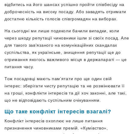
відбитись на його шансах успішно пройти співбесіду на
доброчесність на високу посаду. Або завадять отримати
достатню кількість голосів співгромадян на виборах.
На сьогодні ми лише подеколи бачили випадки, коли
через шкоду репутації чиновники ішли зі своїх посад. Але
для такого зав’язаного на комунікаційних скандалах
суспільства, як українське, знищення репутації ще до
отримання якогось важливого місця в держапараті — це
питання часу.
Тож посадовці мають памʼятати про ще один свій
інтерес: зберігати чисту репутацію та не розмінювати її
на гроші, конфлікти інтересів та дії хоч законні, але такі,
що не відповідають суспільним очікуванням.
Що таке конфлікт інтересів взагалі?
Конфлікт інтересів охоплює не лише питання
призначення чиновниками премій. «Кумівство»,