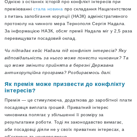
Однією з останніх історій про конфлікт інтересів при
преміюванні
стала новина
про складання Нацагентством
з питань запобігання корупції (НАЗК) адміністративного
протоколу на чинного мера Тернополя Сергія Надала.
За інформацією НАЗК, обсяг премії Надала міг у 2,5 раза
перевищувати посадовий оклад.
Чи підпадає кейс Надала під конфлікт інтересів? Яку
відповідальність за нього може понести чиновник? Та
що може змінити прийнята в березні Державна
антикорупційна програма? Розбираємось далі.
Як премія може призвести до конфлікту
інтересів?
Премія — це стимулююча, додаткова до заробітної плати
посадовця виплата грошей. Приватний інтерес
чиновника полягає у збільшенні її розміру за
результатами роботи. Тоді як законодавство вимагає,
аби посадовці діяли не у своїх приватних інтересах, а
обʼєктивно та неупереджено.