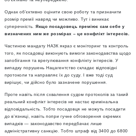
Однак обʼєктивно оцінити свою роботу та призначити
розмір премії навряд чи можливо. Тут і виникає
суперечність.
Якщо посадовець преміює сам себе у
визначених ним же розмірах – це конфлікт інтересів.
Частиною мандату НАЗК якраз є моніторинг та контроль
того, як посадовці виконують вимоги законодавства щодо
запобігання та врегулювання конфлікту інтересів. У
випадку порушень Нацагентство складає відповідні
протоколи та направляє їх до суду. І вже тоді суд
вирішує, чи дійсно було зазначене порушення.
Проте навіть після схвалення судом протоколів за такий
реальний конфлікт інтересів не настає кримінальна
відповідальність. Тобто посадовця не можуть посадити
до вʼязниці, навіть попри гучне обговорення окремих
випадків — законодавство передбачає лише
адміністративну санкцію. Тобто штраф від 3400 до 6800