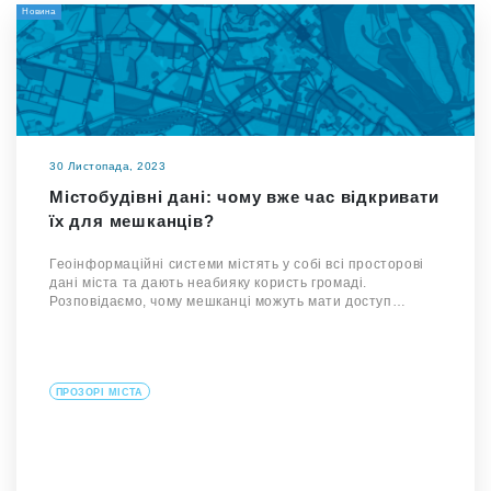
Новина
30 Листопада, 2023
Містобудівні дані: чому вже час відкривати
їх для мешканців?
Геоінформаційні системи містять у собі всі просторові
дані міста та дають неабияку користь громаді.
Розповідаємо, чому мешканці можуть мати доступ…
ПРОЗОРІ МІСТА