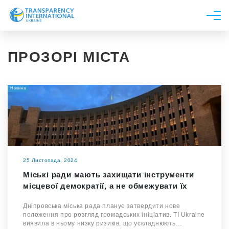
Про нас
ПРОЗОРІ МІСТА
Новини
Дослідження
Новина
Напрями роботи
Долучитися
25 Листопада, 2024
Міські ради мають захищати інструменти
місцевої демократії, а не обмежувати їх
Дніпровська міська рада планує затвердити нове
положення про розгляд громадських ініціатив. TI Ukraine
виявила в ньому низку ризиків, що ускладнюють…