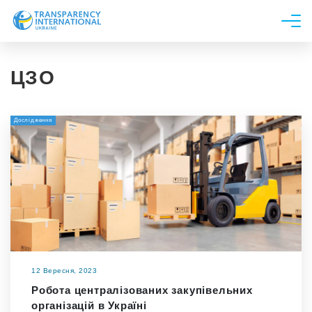
Про нас
ЦЗО
Новини
Дослідження
Дослідження
Напрями роботи
Долучитися
12 Вересня, 2023
Робота централізованих закупівельних
організацій в Україні