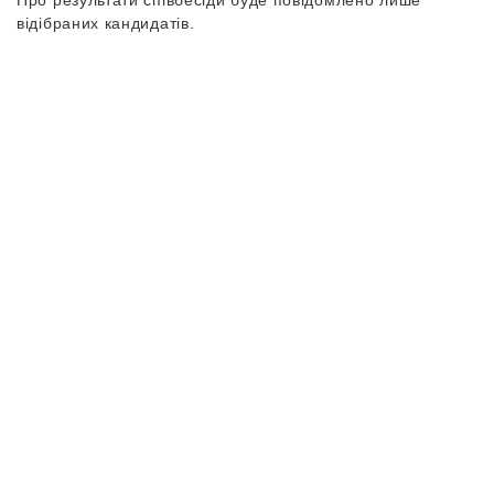
Про результати співбесіди буде повідомлено лише
відібраних кандидатів.