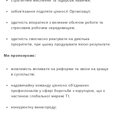
стратегічне мислення та лідерські навички;
зобов’язання поділяти цінності Організації;
здатність впоратися з великим обсягом роботи та
стресовим робочим середовищем;
здатність своєчасно реагувати на декілька
пріоритетів, при цьому продукувати якісні результати.
Ми пропонуємо:
можливість впливати на реформи та зміни на краще
в суспільстві;
надзвичайну команду ціннісно об’єднаних
професіоналів у сфері боротьби з корупцією, що є
частиною глобальної мережі TI;
конкурентну винагороду;