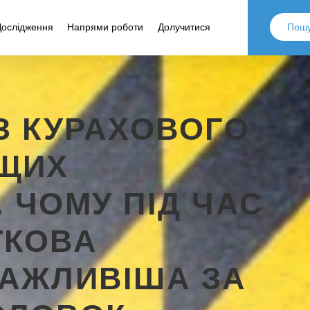
Дослідження
Напрями роботи
Долучитися
З КУРАХОВОГО
ЩИХ
 ЧОМУ ПІД ЧАС
ТКОВА
ВАЖЛИВІША ЗА