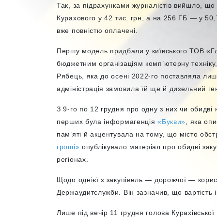
Так, за підрахунками журналістів вийшло, щ
Курахового у 42 тис. грн, а на 256 ГБ — у 50
вже повністю оплачені.
Першу модель придбали у київського ТОВ «Гл
бюджетним організаціям комп’ютерну техніку,
Рябець, яка до осені 2022-го поставляла лиш
адміністрація замовила їй ще й дизельний ге
З 9-го по 12 грудня про одну з них чи обидві
перших була інформагенція
«Букви»
, яка оп
пам’яті й акцентувала на тому, що місто обс
гроші»
опублікувало матеріал про обидві закуп
регіонах.
Щодо однієї з закупівель — дорожчої — корис
Держаудитслужби. Він зазначив, що вартість
Лише під вечір 11 грудня голова Курахівської 