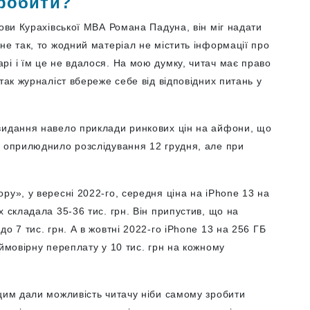
зробити?
лови Курахівської МВА Романа Падуна, він міг надати
не так, то жодний матеріал не містить інформації про
і і їм це не вдалося. На мою думку, читач має право
так журналіст вбереже себе від відповідних питань у
видання навело приклади ринкових цін на айфони, що
е оприлюднило розслідування 12 грудня, але при
ру», у вересні 2022-го, середня ціна на iPhone 13 на
 складала 35-36 тис. грн. Він припустив, що на
о 7 тис. грн. А в жовтні 2022-го iPhone 13 на 256 ГБ
 ймовірну переплату у 10 тис. грн на кожному
 цим дали можливість читачу ніби самому зробити