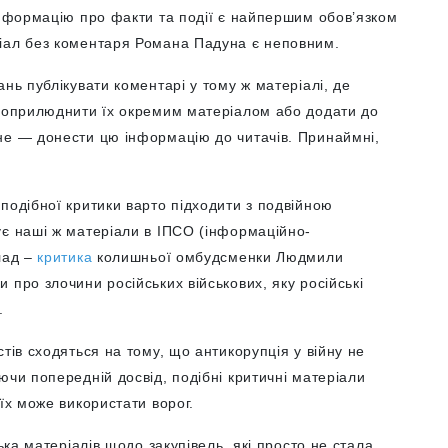
інформацію про факти та події є найпершим обов’язком
ріал без коментаря Романа Падуна є неповним.
нь публікувати коментарі у тому ж матеріалі, де
а оприлюднити їх окремим матеріалом або додати до
не — донести цю інформацію до читачів. Принаймні,
подібної критики варто підходити з подвійною
ує наші ж матеріали в ІПСО (інформаційно-
лад –
критика
колишньої омбудсменки Людмили
 про злочини російських військових, яку російські
.
тів сходяться на тому, що антикорупція у війну не
ючи попередній досвід, подібні критичні матеріали
їх може використати ворог.
ька матеріалів щодо закупівель, які просто не стала