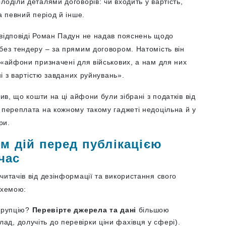
лоділи деталями договорів: чи входить у вартість,
а певний період й інше.
 відповіді Роман Падун не надав пояснень щодо
без тендеру – за прямим договором. Натомість він
 «айфони призначені для військових, а нам для них
ні з вартістю завданих руйнувань».
ив, що кошти на ці айфони були зібрані з податків від
 переплата на кожному такому гаджеті недоцільна й у
ри.
м дій перед публікацією
час
читачів від дезінформації та використання свого
схемою:
орупцію?
Перевірте джерела та дані
більшою
клад, долучіть до перевірки ціни фахівця у сфері).