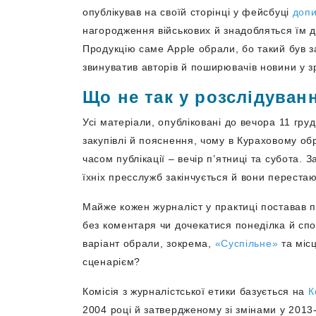
опублікував на своїй сторінці у фейсбуці
доп
нагородження військових й знадобляться їм д
Продукцію саме Apple обрали, бо такий був за
звинуватив авторів й поширювачів новини у з
Що не так у розслідуван
Усі матеріали, опубліковані до вечора 11 гру
закупівлі й пояснення, чому в Кураховому об
часом публікації – вечір п’ятниці та субота. 
їхніх пресслужб закінчується й вони перестаю
Майже кожен журналіст у практиці поставав п
без коментаря чи дочекатися понеділка й спо
варіант обрали, зокрема,
«Суспільне»
та міс
сценарієм?
Комісія з журналістської етики базується на
К
2004 році й затвердженому зі змінами у 2013