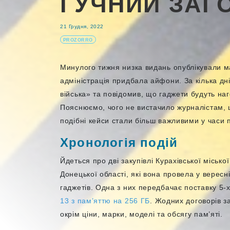
ГУЧНИЙ ЗАГ
21 Грудня, 2022
PROZORRO
Минулого тижня низка видань опублікували ма
адміністрація придбала айфони. За кілька дні
війська» та повідомив, що гаджети будуть наг
Пояснюємо, чого не вистачило журналістам, щ
подібні кейси стали більш важливими у часи 
Хронологія подій
Йдеться про дві закупівлі Курахівської місько
Донецької області, які вона провела у вересні
гаджетів. Одна з них передбачає поставку 5-
13 з пам’яттю на 256 ГБ
. Жодних договорів з
окрім ціни, марки, моделі та обсягу пам’яті.