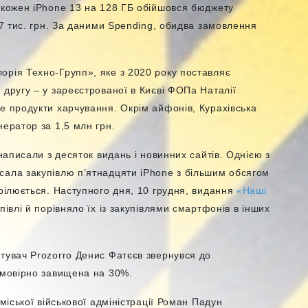
о кожен iPhone 13 на 128 ГБ обійшовся бюджету
,7 тис. грн. За даними Spending, обидва замовлення
орія Техно-Групп», яке з 2020 року поставляє
 другу – у зареєстрованої в Києві ФОПа Наталії
е продукти харчування. Окрім айфонів, Курахівська
нератор за 1,5 млн грн.
 написали з десяток видань і новинних сайтів. Однією з
исала закупівлю п’ятнадцяти iPhone з більшим обсягом
трілюється. Наступного дня, 10 грудня, видання
«Наші
івлі й порівняло їх із закупівлями смартфонів в інших
тувач Prozorro Денис Фатєєв звернувся до
 імовірно завищена на 30%.
міської військової адміністрації Роман Падун