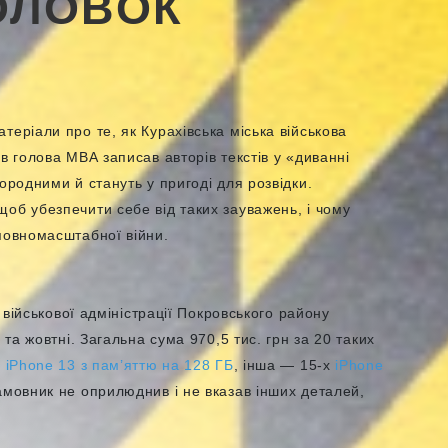
ОЛОВОК
теріали про те, як Курахівська міська військова
в голова МВА записав авторів текстів у «диванні
ородними й стануть у пригоді для розвідки.
об убезпечити себе від таких зауважень, і чому
повномасштабної війни.
ї військової адміністрації Покровського району
 та жовтні. Загальна сума 970,5 тис. грн за 20 таких
х
iPhone 13 з пам’яттю на 128 ГБ
, інша — 15-х
iPhone
амовник не оприлюднив і не вказав інших деталей,