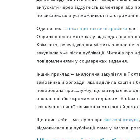
випускати через відсутність коментаря або п
не використала усі можливості на отримання
Один з них –
текст про тактичні кросівки
для в
Оприлюднення матеріалу відкладалося на два
Крім того, розслідування містить оновлення
закупівлю уже після публікації. Читачів про
повідомленнями у соцмережах видання.
Інший приклад – аналогічна закупівля в Полт
замовника й облради, яка виділила кошти з б
попередила пресслужбу, що матеріал все одн
оновленні або окремим матеріалом. В обох ви
зазначено точної кількості комплектів й дета
Ще один кейс – матеріал про
житлові модулі
відмовилася від публікації саме у вигляді р