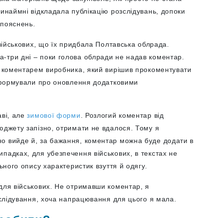
ринаймні відкладала публікацію розслідувань, допоки
 пояснень.
ійськових, що їх придбала Полтавська облрада.
-три дні – поки голова облради не надав коментар.
 з коментарем виробника, який вирішив прокоментувати
інформували про оновлення додатковими
аві, але
зимової форми
. Розлогий коментар від
юджету запізно, отримати не вдалося. Тому я
о вийде й, за бажання, коментар можна буде додати в
падках, для убезпечення військових, в текстах не
льного опису характеристик взуття й одягу.
для військових. Не отримавши коментар, я
озслідування, хоча напрацювання для цього я мала.