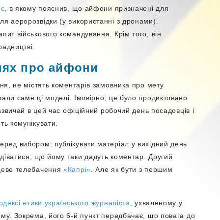
ис
, в якому пояснив, що айфони призначені для
ля аеророзвідки (у використанні з дронами).
пит військового командування. Крім того, він
радництві.
нях про айфони
дня, не містять коментарів замовника про мету
рали саме ці моделі. Імовірно, це було продиктовано
Зазвичай в цей час офіційний робочий день посадовців і
ть комунікувати.
еред вибором: публікувати матеріал у вихідний день
діватися, що йому таки дадуть коментар. Другий
цеве телебачення
«Капрі»
. Але як бути з першим
одексі етики українського журналіста
, ухваленому у
-му. Зокрема, його 6-й пункт передбачає, що повага до