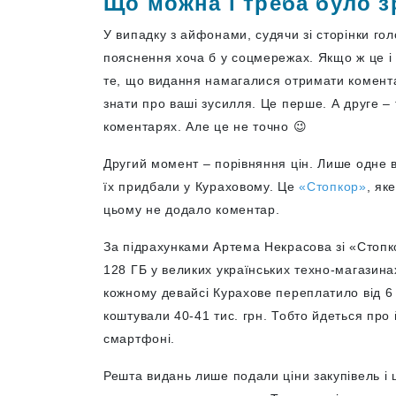
Що можна і треба було 
У випадку з айфонами, судячи зі сторінки го
пояснення хоча б у соцмережах. Якщо ж це і 
те, що видання намагалися отримати коментар
знати про ваші зусилля. Це перше. А друге – 
коментарях. Але це не точно 😉
Другий момент – порівняння цін. Лише одне 
їх придбали у Кураховому. Це
«Стопкор»
, як
цьому не додало коментар.
За підрахунками Артема Некрасова зі «Стопко
128 ГБ у великих українських техно-магазинах
кожному девайсі Курахове переплатило від 6 д
коштували 40-41 тис. грн. Тобто йдеться про
смартфоні.
Решта видань лише подали ціни закупівель і