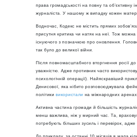
права громадськості на повну та об’єктивну 
журналіста. У нашому ж випадку кожен мате
Водночас, Кодекс не містить прямих зобов’яза
присутня критика чи натяк на неї. Тож можн
існуючого з позначкою про оновлення. Голов
так було до великої війни.
Після повномасштабного вторгнення росії до 
уважністю. Адже противник часто використов
психологічній операції). Найяскравіший прик
Денисової, яка нібито розповсюджувала фейки
політики
використали
на міжнародних аренах
Активна частина громади й більшість журналіс
менш важлива, ніж у мирний час. Та, врахову
потребують більших зусиль і перевірок, адже 
До прикладу, за останні 10 місяців я мала кіл