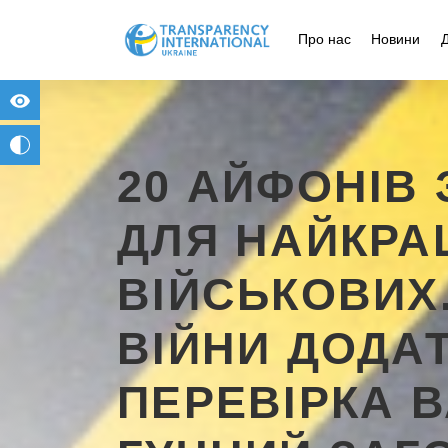
Про нас
Новини
for people with visual impairment
change to b/w
20 АЙФОНІВ 
ДЛЯ НАЙКРА
ВІЙСЬКОВИХ.
ВІЙНИ ДОДА
ПЕРЕВІРКА 