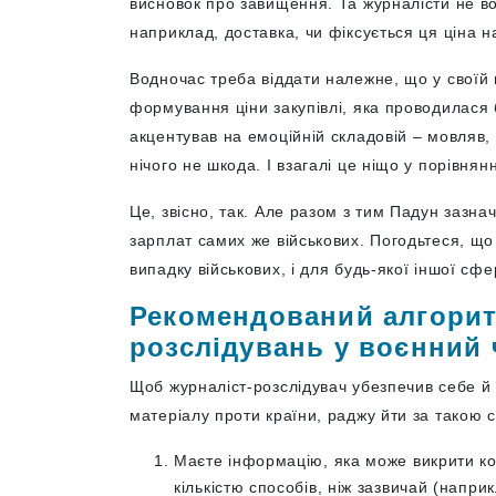
висновок про завищення. Та журналісти не во
наприклад, доставка, чи фіксується ця ціна н
Водночас треба віддати належне, що у своїй
формування ціни закупівлі, яка проводилася 
акцентував на емоційній складовій – мовляв,
нічого не шкода. І взагалі це ніщо у порівнян
Це, звісно, так. Але разом з тим Падун зазнач
зарплат самих же військових. Погодьтеся, що
випадку військових, і для будь-якої іншої сфе
Рекомендований алгорит
розслідувань у воєнний 
Щоб журналіст-розслідувач убезпечив себе й 
матеріалу проти країни, раджу йти за такою 
Маєте інформацію, яка може викрити к
кількістю способів, ніж зазвичай (напри