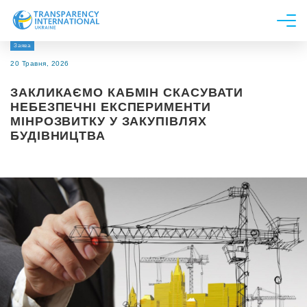
Заява
Про нас
20 Травня, 2026
Новини
ЗАКЛИКАЄМО КАБМІН СКАСУВАТИ
Дослідження
НЕБЕЗПЕЧНІ ЕКСПЕРИМЕНТИ
МІНРОЗВИТКУ У ЗАКУПІВЛЯХ
Напрями роботи
БУДІВНИЦТВА
Долучитися