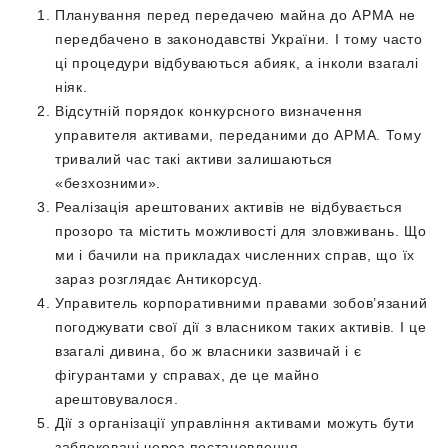
Планування перед передачею майна до АРМА не
передбачено в законодавстві України. І тому часто
ці процедури відбуваються абияк, а інколи взагалі
ніяк.
Відсутній порядок конкурсного визначення
управителя активами, переданими до АРМА. Тому
тривалий час такі активи залишаються
«безхозними».
Реалізація арештованих активів не відбувається
прозоро та містить можливості для зловживань. Що
ми і бачили на прикладах численних справ, що їх
зараз розглядає Антикорсуд.
Управитель корпоративними правами зобов’язаний
погоджувати свої дії з власником таких активів. І це
взагалі дивина, бо ж власники зазвичай і є
фігурантами у справах, де це майно
арештовувалося.
Дії з організації управління активами можуть бути
заблоковані через постановлення