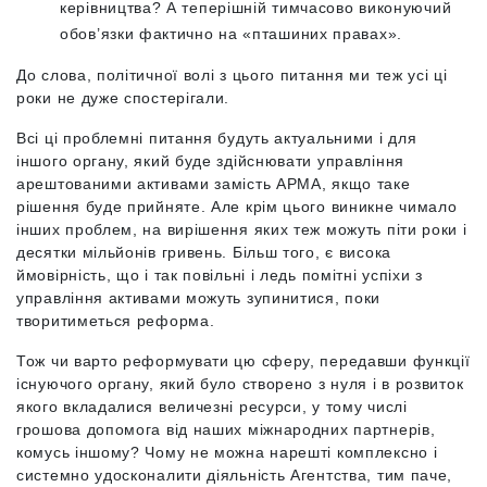
керівництва? А теперішній тимчасово виконуючий
обов’язки фактично на «пташиних правах».
До слова, політичної волі з цього питання ми теж усі ці
роки не дуже спостерігали.
Всі ці проблемні питання будуть актуальними і для
іншого органу, який буде здійснювати управління
арештованими активами замість АРМА, якщо таке
рішення буде прийняте. Але крім цього виникне чимало
інших проблем, на вирішення яких теж можуть піти роки і
десятки мільйонів гривень. Більш того, є висока
ймовірність, що і так повільні і ледь помітні успіхи з
управління активами можуть зупинитися, поки
творитиметься реформа.
Тож чи варто реформувати цю сферу, передавши функції
існуючого органу, який було створено з нуля і в розвиток
якого вкладалися величезні ресурси, у тому числі
грошова допомога від наших міжнародних партнерів,
комусь іншому? Чому не можна нарешті комплексно і
системно удосконалити діяльність Агентства, тим паче,