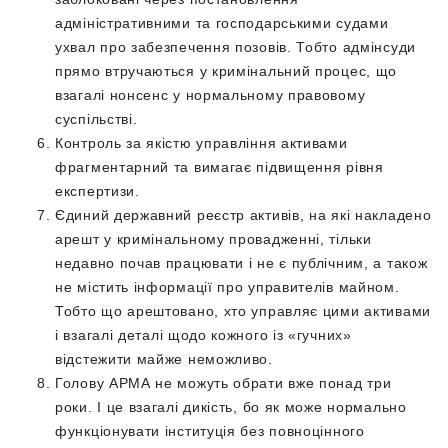
адміністративними та господарськими судами
ухвал про забезпечення позовів. Тобто адмінсуди
прямо втручаються у кримінальний процес, що
взагалі нонсенс у нормальному правовому
суспільстві.
Контроль за якістю управління активами
фрагментарний та вимагає підвищення рівня
експертизи.
Єдиний державний реєстр активів, на які накладено
арешт у кримінальному провадженні, тільки
недавно почав працювати і не є публічним, а також
не містить інформації про управителів майном.
Тобто що арештовано, хто управляє цими активами
і взагалі деталі щодо кожного із «гучних»
відстежити майже неможливо.
Голову АРМА не можуть обрати вже понад три
роки. І це взагалі дикість, бо як може нормально
функціонувати інституція без повноцінного