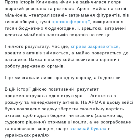
Проте історія Клименка нічим не закінчилася попри
широкий резонанс та розголос. Арешт майна на сотні
мільйонів, «театралізовані» затримання фігурантів, пів
тисячі обшуків, гучні
пресконференції
,
використання
тисяч бюджетних людиногодин, і, зрештою, витрачені
десятки мільйонів платників податків на все це.
І ніякого результату. Час іде,
справи закриваються
,
арешти з активів знімаються, а майно повертається до
власників. Важко в цьому кейсі позитивно оцінити і
роботу державних органів.
І це ми згадали лише про одну справу, а їх десятки.
В цій історії дійсно позитивний результат
продемонструвала одна структура — Агентство з
розшуку та менеджменту активів. На АРМА в цьому кейсі
було покладено задачу зберегти економічну вартість
активів, щоб надалі бюджет чи власник (залежно від
судового рішення) отримав ці кошти, а не розграбоване
та понівечене «ніщо», як це
зазвичай бувало
в
українських реаліях.