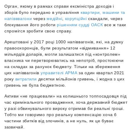
Орган, якому в рамках справи ексміністра доходів і
зборів було передано в управління
квартири, машини та
напівввагони
через
медійні
,
корупційні
скандали, через
блокування його роботи
рішенням судді ОАСК
все ж таки
спромігся зробити свою справу.
Арештовані у 2017 році 1000 напіввагонів, які, на думку
правоохоронців, були результатом «відмивання» 12
мільярдів доларів, могли залишатися під «контролем»
власника чи перетворюватись на непотріб, простоюючи
на складах за рахунок бюджету. Тільки на збереження
цих напіввагонів
управителі АРМА
за один квартал 2021
року
витратили
десятки мільйонів гривень, і жодна з цих
гривень не була бюджетною.
Активи «не працювали» на колишнього топпосадовця під
час кримінального провадження, хоча державний бюджет
у разі обвинувального вироку отримав би реальні гроші.
Тобто ми говоримо про реальну компенсацію хоча б
частини збитків від злочинів, а не нуль, як це буває
зазвичай.