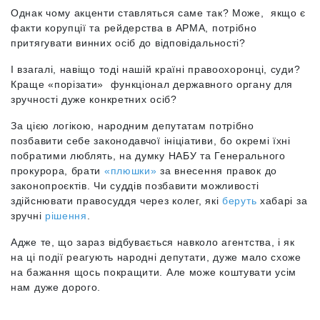
Однак чому акценти ставляться саме так? Може, якщо є
факти корупції та рейдерства в АРМА, потрібно
притягувати винних осіб до відповідальності?
І взагалі, навіщо тоді нашій країні правоохоронці, суди?
Краще «порізати» функціонал державного органу для
зручності дуже конкретних осіб?
За цією логікою, народним депутатам потрібно
позбавити себе законодавчої ініціативи, бо окремі їхні
побратими люблять, на думку НАБУ та Генерального
прокурора, брати
«плюшки»
за внесення правок до
законопроєктів. Чи суддів позбавити можливості
здійснювати правосуддя через колег, які
беруть
хабарі за
зручні
рішення
.
Адже те, що зараз відбувається навколо агентства, і як
на ці події реагують народні депутати, дуже мало схоже
на бажання щось покращити. Але може коштувати усім
нам дуже дорого.