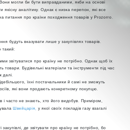
 Вони могли би бути виправданими, якби на основі
 якісну аналітику. Однак є низка перепон, які все
на питання про країни походження товарів у Prozorro.
ня будуть вказувати лише у закупівлях товарів.
ю такий:
ими звітуватися про країну не потрібно. Однак щоб їх
ь товари. Будівельні матеріали та інструменти під час
к далі.
Здебільшого, їхні постачальники й самі не зможуть
осіїв, які вони продають конкретному покупцю.
ів і часто не знають, хто його видобув. Приміром,
тувала
Швейцарія,
у якої своїх покладів газу взагалі
і закупівлі, де звітувати про країну не потрібно, бо