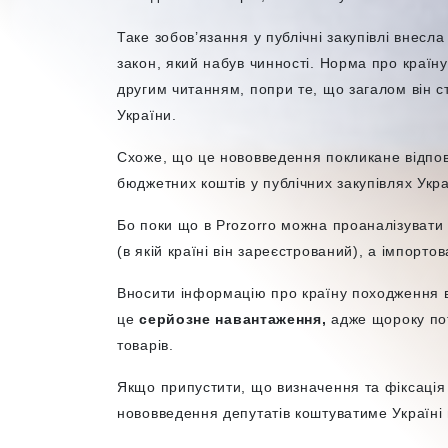
Таке зобов’язання у публічні закупівлі внесл
закон, який набув чинності. Норма про країн
другим читанням, попри те, що загалом він с
України.
Схоже, що це нововведення покликане відпові
бюджетних коштів у публічних закупівлях Ук
Бо поки що в Prozorro можна проаналізувати 
(в якій країні він зареєстрований), а імпорто
Вносити інформацію про країну походження в
це
серйозне навантаження,
адже щороку пот
товарів.
Якщо припустити, що визначення та фіксація
нововведення депутатів коштуватиме Україні 