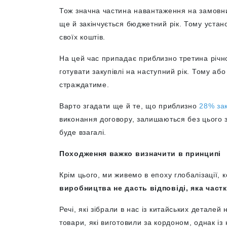
Тож значна частина навантаження на замовникі
ще й закінчується бюджетний рік. Тому уста
своїх коштів.
На цей час припадає приблизно третина річно
готувати закупівлі на наступний рік. Тому або 
страждатиме.
Варто згадати ще й те, що приблизно
28% за
виконання договору, залишаються без цього з
буде взагалі.
Походження важко визначити в принципі
Крім цього, ми живемо в епоху глобалізації, 
виробництва не дасть відповіді,
яка част
Речі, які зібрали в нас із китайських деталей
товари, які виготовили за кордоном, однак із