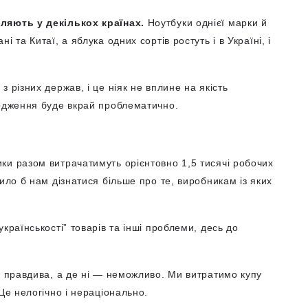
ляють у декількох країнах.
Ноутбуки однієї марки й
 та Китаї, а яблука одних сортів ростуть і в Україні, і
 різних держав, і це ніяк не вплине на якість
ходження буде вкрай проблематично.
ки разом витрачатимуть орієнтовно 1,5 тисячі робочих
ило б нам дізнатися більше про те, виробникам із яких
країнськості” товарів та інші проблеми, десь до
я правдива, а де ні — неможливо. Ми витратимо купу
Це нелогічно і нераціонально.