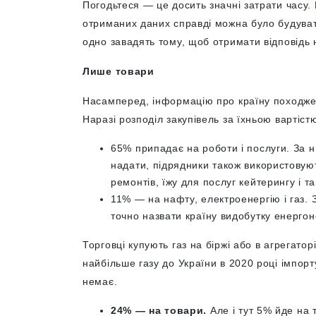
Погодьтеся — це досить значні затрати часу.
отриманих даних справді можна було будувати
одно завадять тому, щоб отримати відповідь 
Лише товари
Насамперед, інформацію про країну походжен
Наразі розподіл закупівель за їхньою вартіст
65% припадає на роботи і послуги. За н
надати, підрядники також використовуют
ремонтів, їжу для послуг кейтерингу і та
11% — на нафту, електроенергію і газ. 
точно назвати країну видобутку енергон
Торговці купують газ на біржі або в агрегатор
найбільше газу до України в 2020 році імпор
немає.
24% — на товари.
Але і тут 5% йде на т