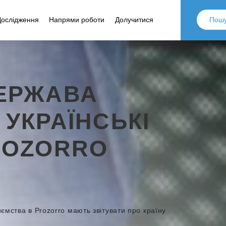
Дослідження
Напрями роботи
Долучитися
ЕРЖАВА
УКРАЇНСЬКІ
ROZORRO
иємства в Prozorro мають звітувати про країну