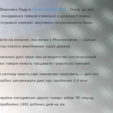
а Верховна Рада в
законопроєкті 5852
.
Тепер це вже
у походження товарів з’явилася в документі перед
тосувався окремих закупівель Національного банку
сти на питання, яке витає у Мінекономіки — скільки
раїна платить виробникам інших держав.
загальні дані лише про резидентство постачальників
вані товари можуть продавати і українські компанії.
 систему мають самі замовники закупівель — для них
рібно заповнювати дані про приблизно 1,4 млн
 країни походження одного товару займе 30 секунд,
приблизно 1461 робочих днів на рік.