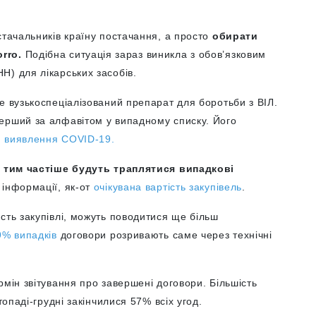
стачальників країну постачання, а просто
обирати
orro.
Подібна ситуація зараз виникла з обов’язковим
Н) для лікарських засобів.
е вузькоспеціалізований препарат для боротьби з ВІЛ.
ерший за алфавітом у випадному списку. Його
я виявлення COVID-19.
,
тим частіше будуть траплятися випадкові
інформації, як-от
очікувана вартість закупівель
.
сть закупівлі, можуть поводитися ще більш
9% випадків
договори розривають саме через технічні
рмін звітування про завершені договори. Більшість
топаді-грудні закінчилися 57% всіх угод.