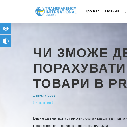
Про нас
Новини
for people with visual impairment
change to b/w
ЧИ ЗМОЖЕ Д
ПОРАХУВАТИ 
ТОВАРИ В P
1 Грудня, 2021
PROZORRO
Віднедавна всі установи, організації та підпр
походження товарів, які вони купили.