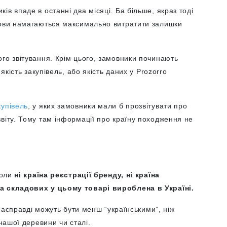
в впаде в останні два місяці. Ба більше, якраз тоді
нови намагаються максимально витратити залишки
го звітування. Крім цього, замовники починають
якість закупівель, або якість даних у Prozorro
купівель
,
у яких замовники мали б прозвітувати про
віту. Тому там інформації про країну походження не
коли
ні країна реєстрації бренду, ні країна
ка складових у цьому товарі вироблена в Україні.
 насправді можуть бути менш “українськими”, ніж
 нашої деревини чи сталі.