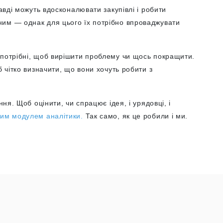
равді можуть вдосконалювати закупівлі і робити
им — однак для цього їх потрібно впроваджувати
 потрібні, щоб вирішити проблему чи щось покращити.
б чітко визначити, що вони хочуть робити з
ння. Щоб оцінити, чи спрацює ідея, і урядовці, і
тим модулем аналітики.
Так само, як це робили і ми.