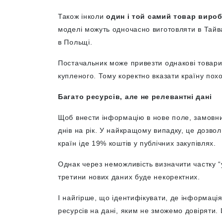
Також інколи
один і той самий товар вироб
моделі можуть одночасно виготовляти в Тайвані
в Польщі.
Постачальник може привезти однакові товари з
купленого. Тому коректно вказати країну по
Багато ресурсів, але не релевантні дані
Щоб внести інформацію в нове поле, замовни
днів на рік. У найкращому випадку, це дозвол
країн іде 19% коштів у публічних закупівлях.
Однак через неможливість визначити частку “у
третини нових даних буде некоректних.
І найгірше, що ідентифікувати, де інформаці
ресурсів на дані, яким не зможемо довіряти. 