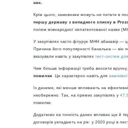
них.
Крім цього, замовники можуть не питати в по
першу державу з випадного списку в Proz
полем міжнародної непатентованої назви (МН
У закупівлях часто фігурує МНН абакавір — ц
Причина його популярності банальна — він п
вказували навіть у закупівлях
тест-систем дл
Чим більше інформації треба вносити вручну
помилки
. Це характерно навіть для
важливої
Із даними, які менше впливають на ефективні
необережно. Так, на прямих закупівлях у
47,
помилки.
Додатково на точність даних впливає ще й те
договорів укладають на рік: у 2020 році в лис