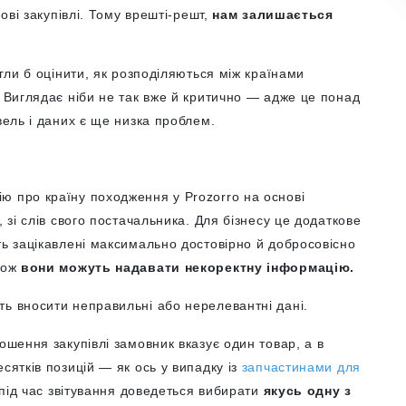
ві закупівлі. Тому врешті-решт,
нам залишається
огли б оцінити, як розподіляються між країнами
. Виглядає ніби не так вже й критично — адже це понад
івель і даних є ще низка проблем.
ю про країну походження у Prozorro на основі
, зі слів свого постачальника. Для бізнесу це додаткове
ть зацікавлені максимально достовірно й добросовісно
Тож
вони можуть надавати некоректну інформацію.
ть вносити неправильні або нерелевантні дані.
ошення закупівлі замовник вказує один товар, а в
сятків позицій — як ось у випадку із
запчастинами для
 під час звітування доведеться вибирати
якусь одну з