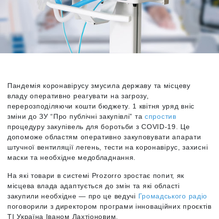
Пандемія коронавірусу змусила державу та місцеву
владу оперативно реагувати на загрозу,
перерозподіляючи кошти бюджету. 1 квітня уряд вніс
зміни до ЗУ “Про публічні закупівлі” та
спростив
процедуру закупівель для боротьби з COVID-19. Це
допоможе областям оперативно закуповувати апарати
штучної вентиляції легень, тести на коронавірус, захисні
маски та необхідне медобладнання.
На які товари в системі Prozorro зростає попит, як
місцева влада адаптується до змін та які області
закупили необхідне — про це ведучі
Громадського радіо
поговорили з директором програми інноваційних проєктів
ТІ Україна Іваном Лахтіоновим.