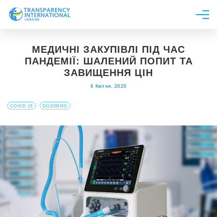
Про нас
МЕДИЧНІ ЗАКУПІВЛІ ПІД ЧАС
Новини
ПАНДЕМІЇ: ШАЛЕНИЙ ПОПИТ ТА
Дослідження
ЗАВИЩЕННЯ ЦІН
6 Квітня, 2020
Напрями роботи
Долучитися
COVID-19
DOZORRO