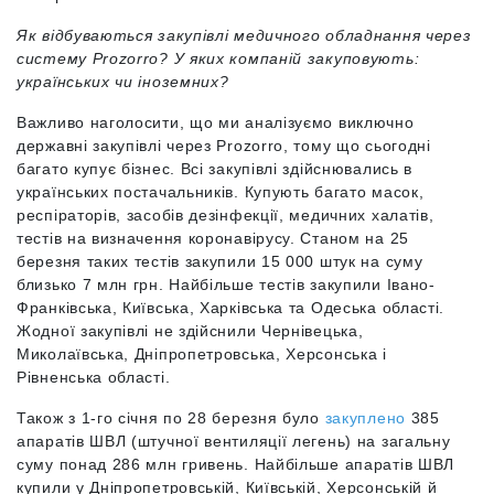
Як відбуваються закупівлі медичного обладнання через
систему Prozorro? У яких компаній закуповують:
українських чи іноземних?
Важливо наголосити, що ми аналізуємо виключно
державні закупівлі через Prozorro, тому що сьогодні
багато купує бізнес. Всі закупівлі здійснювались в
українських постачальників. Купують багато масок,
респіраторів, засобів дезінфекції, медичних халатів,
тестів на визначення коронавірусу. Станом на 25
березня таких тестів закупили 15 000 штук на суму
близько 7 млн грн. Найбільше тестів закупили Івано-
Франківська, Київська, Харківська та Одеська області.
Жодної закупівлі не здійснили Чернівецька,
Миколаївська, Дніпропетровська, Херсонська і
Рівненська області.
Також з 1-го січня по 28 березня було
закуплено
385
апаратів ШВЛ (штучної вентиляції легень) на загальну
суму понад 286 млн гривень. Найбільше апаратів ШВЛ
купили у Дніпропетровській, Київській, Херсонській й