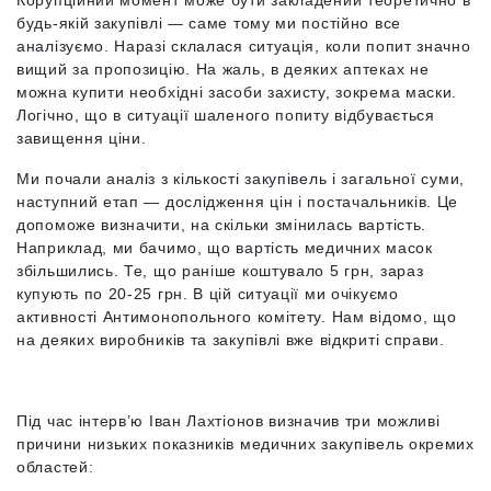
Корупційний момент може бути закладений теоретично в
будь-якій закупівлі — саме тому ми постійно все
аналізуємо. Наразі склалася ситуація, коли попит значно
вищий за пропозицію. На жаль, в деяких аптеках не
можна купити необхідні засоби захисту, зокрема маски.
Логічно, що в ситуації шаленого попиту відбувається
завищення ціни.
Ми почали аналіз з кількості закупівель і загальної суми,
наступний етап — дослідження цін і постачальників. Це
допоможе визначити, на скільки змінилась вартість.
Наприклад, ми бачимо, що вартість медичних масок
збільшились. Те, що раніше коштувало 5 грн, зараз
купують по 20-25 грн. В цій ситуації ми очікуємо
активності Антимонопольного комітету. Нам відомо, що
на деяких виробників та закупівлі вже відкриті справи.
Під час інтерв’ю Іван Лахтіонов визначив три можливі
причини низьких показників медичних закупівель окремих
областей: