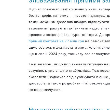
Зловаживання прямими за
Під час повномасштабної війни у низці випад
без тендерів, напряму — просто підписуєш дог
такий механізм дозволив швидко підписувати к
замовники трактують такі винятки надто вільн
провести повноцінні конкурентні торги. До пр
прямий контракт на 77 млн грн
на ремонт теп
адже ось-ось мала настати зима. Але як вия
ще в липні 2024 року, тож часу все сплануват
Та й загалом, якщо порівнювати ситуацію на
закупівель уже значно стабільніша. Тож перел
скоротити. Водночас слід публікувати більше
договорів, а також розробити чіткі рекоменда
не переплачувати.
Недостатня ефективність 