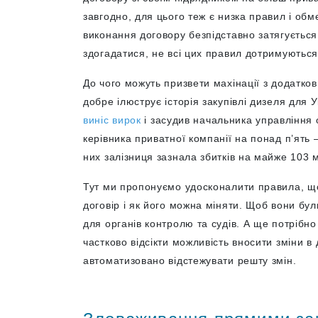
завгодно, для цього теж є низка правил і об
виконання договору безпідставно затягується
здогадатися, не всі цих правил дотримуються
До чого можуть призвети махінації з додатко
добре ілюструє історія закупівлі дизеля для У
виніс вирок
і засудив начальника управління о
керівника приватної компанії на понад п’ять 
них залізниця зазнала збитків на майже 103 
Тут ми пропонуємо удосконалити правила, що
договір і як його можна міняти. Щоб вони були
для органів контролю та судів. А ще потрібн
частково відсікти можливість вносити зміни в 
автоматизовано відстежувати решту змін.