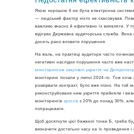
Якою хорошою б не була електронна система
— людський фактор ніхто не скасовував. Пов
важливо вчасно й ефективно їх виявляти. У п
відіграє Державна аудиторська служба. Вона 
досить рано вловити порушення.
На жаль, на практиці аудитори часто починаю
негативні наслідки порушення часто вже наст
моніторингом закупівлі укриття на Дніпропет
моніторинг почали у липні 2024-го. Тож хоч
розвірвати контракт, було вже пізно. На той 
реконструйоване ним укриття прийняли і виз
моніторингів
зросла
з 20% до понад 30%, але 
попрацювати.
Щоб досягнути цієї бажаної точки Б, треба бу
визначити достатьно часу на їх проведення і 