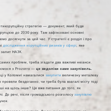
нтикорупційну стратегію — документ, який буде
рупцією до 2030 року. Там зафіксовані основні
мо досягнути за цей час. У стратегії є розділ і про
ві
дослідження корупційних ризиків у сфері
, яке
 запит НАЗК.
амих проблем, треба згадати два важливі нюанси.
аємося з Prozorro —
це недоліки саме закупівель.
оці у Коломиї намагалися
закупити
величезну металеву
ю провели бездоганно, чи треба була взагалі місту тоді
ші на щось інше? Це вже питання до того, як
лі. До речі, після громадського розголосу
закупівлю
унок.