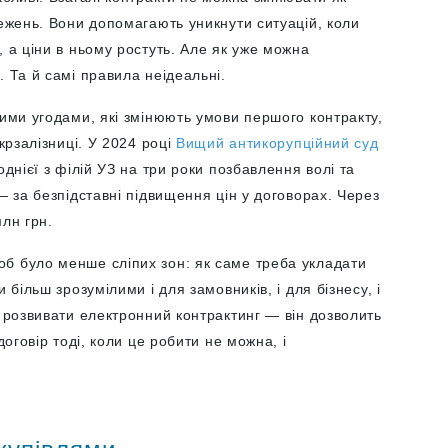
межень. Вони допомагають уникнути ситуацій, коли
, а ціни в ньому ростуть. Але як уже можна
. Та й самі правила неідеальні.
вими угодами, які змінюють умови першого контракту,
крзалізниці. У 2024 році
Вищий антикорупційний суд
днієї з філій УЗ на три роки позбавлення волі та
— за безпідставні підвищення цін у договорах. Через
млн грн.
б було менше сліпих зон: як саме треба укладати
 більш зрозумілими і для замовників, і для бізнесу, і
о розвивати електронний контрактинг — він дозволить
договір тоді, коли це робити не можна, і