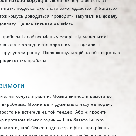
бов’язково корупція.
Люди, які відповідають за
стигати, недосконало знати законодавство. У багатьох
тож комусь доводиться проводити закупівлі на додачу
оплату. Це все впливає на якість.
проблем і слабких місць у сфері, від маленьких і
івнювати холодне з квадратним — відсіяли ті
а згрупували решту. Після консультацій та обговорень з
ріоритетних проблем.
 вимоги
ків, які хочуть згрішити. Можна виписати вимоги до
го виробника. Можна дати дуже мало часу на подачу
просто не встигнув на той тендер. Або ж просити
р протягом кількох годин — і ще багато іншого.
 вимоги, щоб бізнес надав сертифікат про рівень
сновок компетентних органів про кон’юнктуру ринку