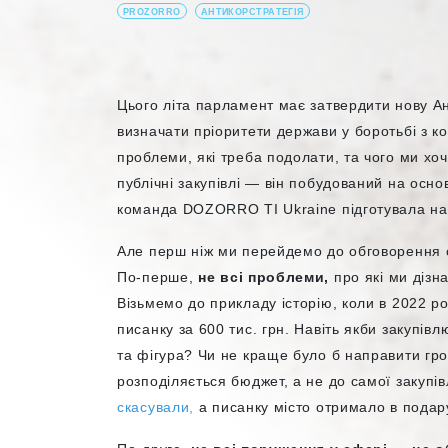
PROZORRO
АНТИКОРСТРАТЕГІЯ
Цього літа парламент має затвердити нову А
визначати пріоритети держави у боротьбі з ко
проблеми, які треба подолати, та чого ми хоче
публічні закупівлі — він побудований на осно
команда DOZORRO TI Ukraine підготувала на
Але перш ніж ми перейдемо до обговорення с
По-перше,
не всі проблеми,
про які ми дізн
Візьмемо до прикладу історію, коли в 2022 р
писанку за 600 тис. грн. Навіть якби закупівл
та фігура? Чи не краще було б направити гро
розподіляється бюджет, а не до самої закупів
скасували,
а писанку місто отримало в подар