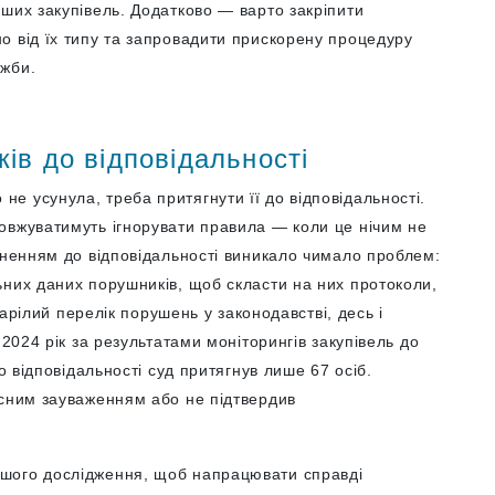
ших закупівель. Додатково — варто закріпити
о від їх типу та запровадити прискорену процедуру
ужби.
ів до відповідальності
е усунула, треба притягнути її до відповідальності.
овжуватимуть ігнорувати правила — коли це нічим не
гненням до відповідальності виникало чимало проблем:
ьних даних порушників, щоб скласти на них протоколи,
старілий перелік порушень у законодавстві, десь і
 2024 рік за результатами моніторингів закупівель до
о відповідальності суд притягнув лише 67 осіб.
усним зауваженням або не підтвердив
шого дослідження, щоб напрацювати справді