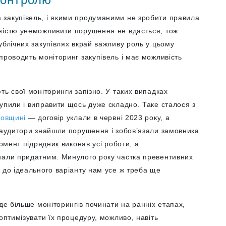
 закупівель, і якими продуманими не зробити правила
ністю унеможливити порушення не вдасться, тож
ублічних закупівлях вкрай важливу роль у цьому
проводить моніторинг закупівель і має можливість
ть свої моніторинги запізно. У таких випадках
упили і виправити щось дуже складно. Таке сталося з
ровщині
— договір уклали в червні 2023 року, а
а аудитори знайшли порушення і зобов’язали замовника
момент підрядник виконав усі роботи, а
нали придатним. Минулого року частка превентивних
до ідеального варіанту нам усе ж треба ще
де більше моніторингів починати на ранніх етапах,
оптимізувати їх процедуру, можливо, навіть