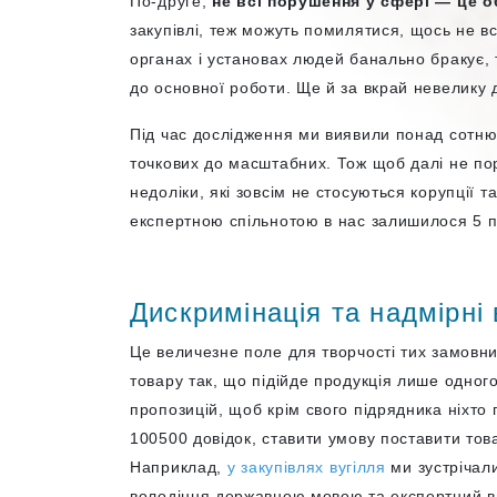
По-друге,
не всі порушення у сфері — це о
закупівлі, теж можуть помилятися, щось не в
органах і установах людей банально бракує, 
до основної роботи. Ще й за вкрай невелику д
Під час дослідження ми виявили понад сотню 
точкових до масштабних. Тож щоб далі не пор
недоліки, які зовсім не стосуються корупції т
експертною спільнотою в нас залишилося 5 п
Дискримінація та надмірні
Це величезне поле для творчості тих замовни
товару так, що підійде продукція лише одно
пропозицій, щоб крім свого підрядника ніхто 
100500 довідок, ставити умову поставити това
Наприклад,
у закупівлях вугілля
ми зустрічали
володіння державною мовою та експертний ви