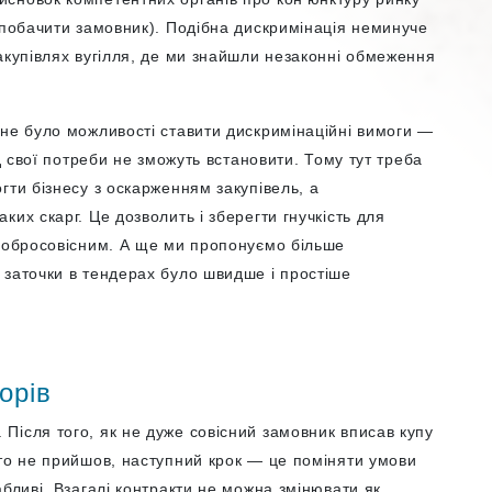
 побачити замовник). Подібна дискримінація неминуче
акупівлях вугілля, де ми знайшли незаконні обмеження
.
 не було можливості ставити дискримінаційні вимоги —
ід свої потреби не зможуть встановити. Тому тут треба
гти бізнесу з оскарженням закупівель, а
их скарг. Це дозволить і зберегти гнучкість для
едобросовісним. А ще ми пропонуємо більше
 заточки в тендерах було швидше і простіше
орів
Після того, як не дуже совісний замовник вписав купу
хто не прийшов, наступний крок — це поміняти умови
абливі. Взагалі контракти не можна змінювати як