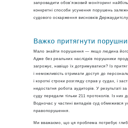
запровадити обов’язковий моніторинг найбіль
конкретні способи усунення порушень залежн
судового оскарження висновків Держаудитсл
Важко притягнути порушник
Мало знайти порушення — якщо людина його н
Адже без реальних наслідків порушники прод
загрожує, навіщо їх дотримуватися? Із притя
і неможливість отримати доступ до персонал
і короткі строки розгляду справ у судах, і за
недостатня робота аудиторів. У результаті за
суду передали тільки 211 протоколів. Із них д
Водночас у частині випадків суд обмежився 
правопорушення.
Ми вважаємо, що ця проблема потребує глиб