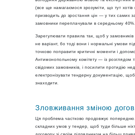
(все ще намагаємося зрозуміти, що тут хотів
призводить до зростання цін — у тих самих з
замовники переплачували в середньому 40%
Зарегулювати правила так, щоб у замовників
не варіант, бо тоді вони і нормальні умови п
точково поправити критичні моменти і допомо
Антимонопольному комітету — із розглядом так
свідомих замовників, і посилити протидію н
електронізувати тендерну документацію, щоб
знаходити.
Зловживання зміною догов
Ця проблема частково продовжує попередню. 
складних умов у тендер, щоб туди більше ні
договору зі своїм підрядником на більш прив