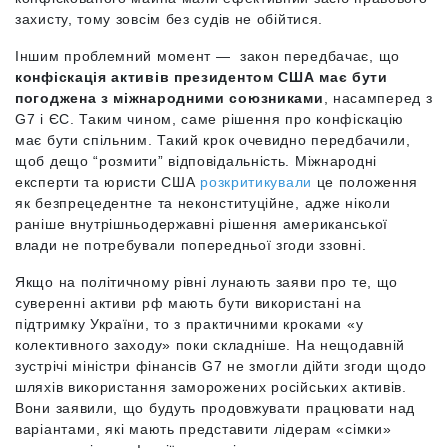
захисту, тому зовсім без судів не обійтися.
Іншим проблемний момент — закон передбачає, що
конфіскація активів президентом США має бути
погоджена з міжнародними союзниками
, насамперед з
G7 і ЄС. Таким чином, саме рішення про конфіскацію
має бути спільним. Такий крок очевидно передбачили,
щоб дещо “розмити” відповідальність. Міжнародні
експерти та юристи США
розкритикували
це положення
як безпрецедентне та неконституційне, адже ніколи
раніше внутрішньодержавні рішення американської
влади не потребували попередньої згоди ззовні.
Якщо на політичному рівні лунають заяви про те, що
суверенні активи рф мають бути використані на
підтримку України, то з практичними кроками «у
колективного заходу» поки складніше. На нещодавній
зустрічі міністри фінансів G7 не змогли дійти згоди щодо
шляхів використання заморожених російських активів.
Вони заявили, що будуть продовжувати працювати над
варіантами, які мають представити лідерам «сімки»