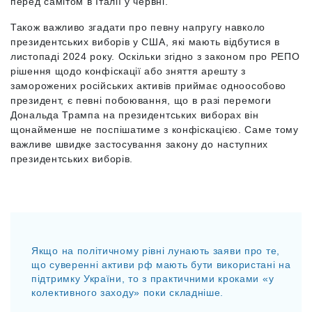
перед самітом в Італії у червні.
Також важливо згадати про певну напругу навколо
президентських виборів у США, які мають відбутися в
листопаді 2024 року. Оскільки згідно з законом про РЕПО
рішення щодо конфіскації або зняття арешту з
заморожених російських активів приймає одноособово
президент, є певні побоювання, що в разі перемоги
Дональда Трампа на президентських виборах він
щонайменше не поспішатиме з конфіскацією. Саме тому
важливе швидке застосування закону до наступних
президентських виборів.
Якщо на політичному рівні лунають заяви про те,
що суверенні активи рф мають бути використані на
підтримку України, то з практичними кроками «у
колективного заходу» поки складніше.