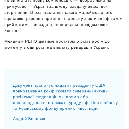
не виплатить повну компенсацію — добровільно чи
примусово — Україні за шкоду, завдану внаслідок
вторгнення. В разі настання такого малоймовірного
сценарію, рішення про зняття арешту з активів рф також
прийматиме президент, попередньо повідомивши
Конгрес.
Механізм РЕПО діятиме протягом 5 років або ж до
моменту згоди росії на виплату репарацій Україні.
Документ пропонує надати президенту США
повноваження конфіскувати суверенні активи
російської федерації, які прямо або
опосередковано належать уряду рф, Центробанку
та Російському фонду прямих інвестицій.
Андрій Боровик