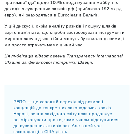
притомної ідеї щодо 100% оподаткування майбутніх
доходів з суверенних активів рф (приблизно
192 млрд
євро),
які знаходяться в Euroclear в Бельгії.
У цій дискусії, окрім аналізу ризиків і пошуку шляхів,
варто пам’ятати, що спроби застосовувати інструменти
мирного часу під час війни можуть бути мало дієвими, і
ми просто втрачатимемо цінний час.
Ця публікація підготовлена Transparency International
Ukraine за фінансової підтримки Швеції.
РЕПО — це хороший перехід від розмов і
концепцій до конкретних законодавчих кроків.
Наразі, решта західного світу поки продовжує
розмірковувати про те, яким чином підступитися
до суверенних активів рф. Але в цей час
законодавці в США діють.