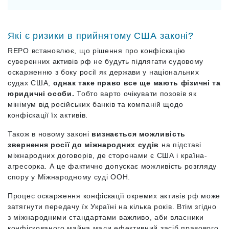
Які є ризики в прийнятому США законі?
REPO встановлює, що рішення про конфіскацію
суверенних активів рф не будуть підлягати судовому
оскарженню з боку росії як держави у національних
судах США,
однак таке право все ще мають фізичні та
юридичні особи.
Тобто варто очікувати позовів як
мінімум від російських банків та компаній щодо
конфіскації їх активів.
Також в новому законі
визнається можливість
звернення росії до міжнародних судів
на підставі
міжнародних договорів, де сторонами є США і країна-
агресорка. А це фактично допускає можливість розгляду
спору у Міжнародному суді ООН.
Процес оскарження конфіскації окремих активів рф може
затягнути передачу їх Україні на кілька років. Втім згідно
з міжнародними стандартами важливо, аби власники
конфіскованого майна мали ефективний засіб правового