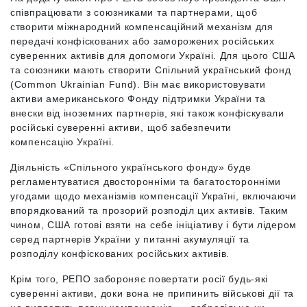
співпрацювати з союзниками та партнерами, щоб
створити міжнародний компенсаційний механізм для
передачі конфіскованих або заморожених російських
суверенних активів для допомоги Україні. Для цього США
та союзники мають створити Спільний український фонд
(Common Ukrainian Fund). Він має використовувати
активи американського Фонду підтримки України та
внески від іноземних партнерів, які також конфіскували
російські суверенні активи, щоб забезпечити
компенсацію Україні.
Діяльність «Спільного українського фонду» буде
регламентуватися двосторонніми та багатосторонніми
угодами щодо механізмів компенсації Україні, включаючи
впорядкований та прозорий розподіл цих активів. Таким
чином, США готові взяти на себе ініціативу і бути лідером
серед партнерів України у питанні акумуляції та
розподілу конфіскованих російських активів.
Крім того, РЕПО забороняє повертати росії будь-які
суверенні активи, доки вона не припинить військові дії та