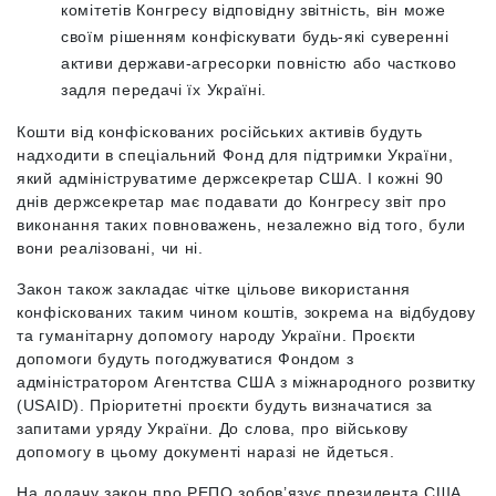
комітетів Конгресу відповідну звітність, він може
своїм рішенням конфіскувати будь-які суверенні
активи держави-агресорки повністю або частково
задля передачі їх Україні.
Кошти від конфіскованих російських активів будуть
надходити в спеціальний Фонд для підтримки України,
який адмініструватиме держсекретар США. І кожні 90
днів держсекретар має подавати до Конгресу звіт про
виконання таких повноважень, незалежно від того, були
вони реалізовані, чи ні.
Закон також закладає чітке цільове використання
конфіскованих таким чином коштів, зокрема на відбудову
та гуманітарну допомогу народу України. Проєкти
допомоги будуть погоджуватися Фондом з
адміністратором Агентства США з міжнародного розвитку
(USAID). Пріоритетні проєкти будуть визначатися за
запитами уряду України. До слова, про військову
допомогу в цьому документі наразі не йдеться.
На додачу закон про РЕПО зобов’язує президента США