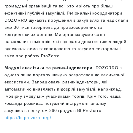
громадські організації та всі, хто мріють про більш
ефективні публічні закупівлі. Регіональні координатори
DOZORRO шукають порушення в закупівлях та надіслали
вже 30 тисяч звернень до правоохоронних та
контролюючих органів. Ми організовуємо сотні
навчальних семінарів, які відвідали десятки тисяч людей,
вдосконалюємо законодавство та готуємо секторальні
звіти про роботу ProZorro.
Модулі аналітики та ризик-індикатори
. DOZORRO з
одного лише порталу швидко розрослася до величезної
екосистеми. Запрацювали ризик-індикатори, які
автоматично виявляють підозрілі закупівлі, наприклад,
імовірну змову між учасниками торгів. Крім того, наша
команда розвиває потужний інструмент аналізу
закупівель під кутом 360 градусів BI ProZorro
https://bi.prozorro.org/