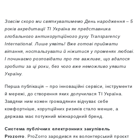
Зовсім скоро ми святкуватимемо День народження – 5
років акредитації ТІ Україна як представника
глобального антикорупційного руху Transparency
International. Лише уявіть! Вже готові приймати
вітання, ностальгувати й ніжитися у променях любові.
І починаємо розповідати про те важливе, що вдалося
зробити за ці роки, без чого вже неможливо уявити
Україну.
Перша публікація – про інноваційні сервіси, інструменти
й мережі, до створення яких долучилася ТІ Україна.
Завдяки ним кожен громадянин відчуває себе
комфортніше, корупційних ризиків стало менше, а
держава має потужний міжнародний бренд.
Система публічних електронних закупівель
Prozorro
. ProZorro зародився як волонтерський проєкт