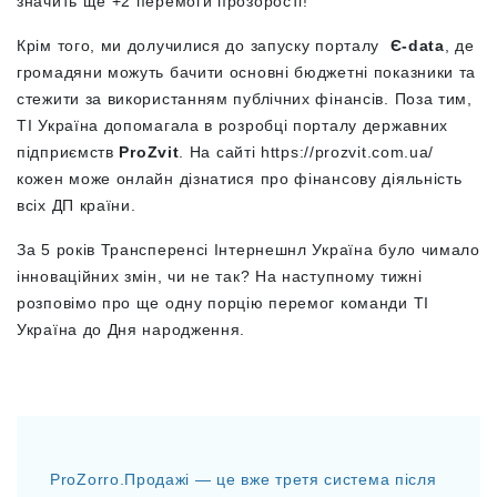
значить ще +2 перемоги прозорості!
Крім того, ми долучилися до запуску порталу
Є-data
, де
громадяни можуть бачити основні бюджетні показники та
стежити за використанням публічних фінансів. Поза тим,
ТІ Україна допомагала в розробці порталу державних
підприємств
ProZvit
. На сайті https://prozvit.com.ua/
кожен може онлайн дізнатися про фінансову діяльність
всіх ДП країни.
За 5 років Трансперенсі Інтернешнл Україна було чимало
інноваційних змін, чи не так? На наступному тижні
розповімо про ще одну порцію перемог команди ТІ
Україна до Дня народження.
ProZorro.Продажі — це вже третя система після