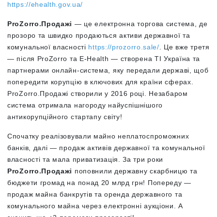
https://ehealth.gov.ua/
ProZorro.Продажі
— це електронна торгова система, де
прозоро та швидко продаються активи державної та
комунальної власності
https://prozorro.sale/
. Це вже третя
— після ProZorro та E-Health — створена TI Україна та
партнерами онлайн-система, яку передали державі, щоб
попередити корупцію в ключових для країни сферах.
ProZorro.Продажі створили у 2016 році. Незабаром
система отримала нагороду найуспішнішого
антикорупційного стартапу світу!
Спочатку реалізовували майно неплатоспроможних
банків, далі — продаж активів державної та комунальної
власності та мала приватизація. За три роки
ProZorro.Продажі
поповнили державну скарбницю та
бюджети громад на понад 20 млрд грн! Попереду —
продаж майна банкрутів та оренда державного та
комунального майна через електронні аукціони. А