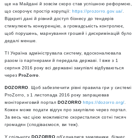
ще на Майдані й зовсім скоро став успішною реформою,
що скорочує простір корупції:
https://prozorro.gov.ua/
.
Відкриті дані й рівний доступ бізнесу до тендерів
стимулюють конкуренцію, а громадськість контролює,
щоб порушень, марнування грошей і дискримінацій було
дедалі менше.
ТІ Україна адмініструвала систему, вдосконалювала
разом із партнерами й передала державі. І вже з 1
серпня 2016 року всі державні закупівлі відбуваються
через
ProZorro
.
DOZORRO
. Щоб забезпечити рівні правила гри у системі
ProZorro, з 1 листопада 2016 року запрацював
моніторинговий портал
DOZORRO
https://dozorro.org/
.
Кожен може подати відгук про закупівлю через портал.
За весь час цією можливістю скористалися сотні тисяч
громадян (сподіваємося, ви теж).
У спільноту
DOZORRO
об’єдналися замовники, бізнес,