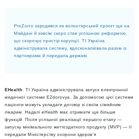
ProZorro зародився як волонтерський проєкт ще на
Майдані й зовсім скоро став успішною реформою,
що скорочує простір корупції. ТІ Україна
адмініструвала систему, вдосконалювала разом із
партнерами й передала державі.
EHealth
. ТІ Україна адмініструвала запуск електронної
медичної системи EZdorovya. За допомогою цієї системи
пацієнти можуть укладати договір зі своїм сімейним
лікарем. Надалі eHealth має отримати ще більше
функцій. Після успішної реалізації першого етапу —
запуску мінімального життєздатного продукту (MVP) — її
передали Міністерству охорони здоров’я