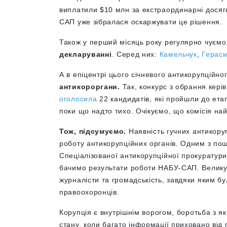
виплатили $10 млн за екстраординарні досяг
САП уже зібралася оскаржувати це рішення.
Також у перший місяць року регулярно чуєм
декларуванні
. Серед них:
Камельчук
,
Герас
А в епіцентрі цього січневого антикорупційн
антикороргани.
Так, конкурс з обрання кері
оголосила
22 кандидатів, які пройшли до етап
поки що надто тихо. Очікуємо, що комісія на
Тож, підсумуємо.
Наявність гучних антикору
роботу антикорупційних органів. Одним з пошт
Спеціалізованої антикорупційної прокуратури
бачимо результати роботи НАБУ-САП. Велику 
журналісти та громадськість, завдяки яким 
правоохоронців.
Корупція
є внутрішнім ворогом, боротьба з як
стану, коли багато інформації приховано від