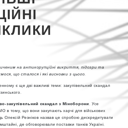
ІЙНІ
ИКЛИКИ
асиченим на антикорупційні викриття, підозри та
мося, що сталося і які висновки з цього.
денному є ще дві важливі теми: закупівельний скандал
зинського.
во-закупівельний скандал з Міноборони
. Усе
О в тому, що вони закупають харчі для військових
ідь Олексій Резніков назвав це спробою дискредитувати
штайні, де обговорювали поставки танків Україні.