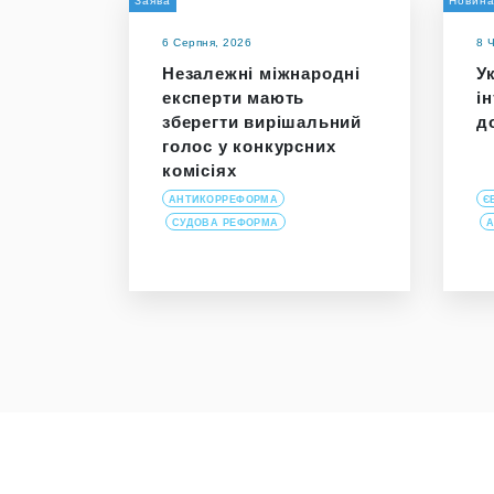
Заява
Новин
6 Серпня, 2026
8 
Незалежні міжнародні
У
експерти мають
і
зберегти вирішальний
д
голос у конкурсних
комісіях
АНТИКОРРЕФОРМА
Є
СУДОВА РЕФОРМА
А