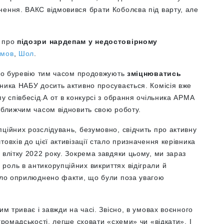
нення. ВАКС відмовився брати Коболєва під варту, але
о про
підозри нардепам у недостовірному
имов
,
Шол
.
ого буревію тим часом продовжують
зміцнюватись
вника НАБУ досить активно просувається. Комісія вже
у співбесід.А от в конкурсі з обрання очільника АРМА
йближчим часом відновить свою роботу.
пційних розслідувань, безумовно, свідчить про активну
овхів до цієї активізації стало призначення керівника
 влітку 2022 року. Зокрема завдяки цьому, ми зараз
роль в антикорупційних викриттях відіграли й
було оприлюднено факти, що були поза увагою
им триває і завжди на часі. Звісно, в умовах воєнного
 громадськості, легше сховати
«
схеми
»
чи
«
відкати
»
. І