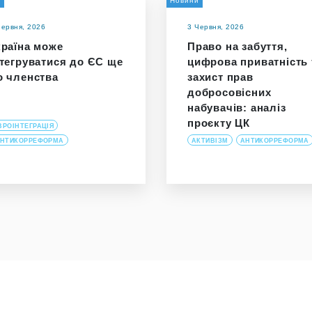
а
Новини
Червня, 2026
3 Червня, 2026
країна може
Право на забуття,
нтегруватися до ЄС ще
цифрова приватність 
о членства
захист прав
добросовісних
набувачів: аналіз
проєкту ЦК
ВРОІНТЕГРАЦІЯ
НТИКОРРЕФОРМА
АКТИВІЗМ
АНТИКОРРЕФОРМА