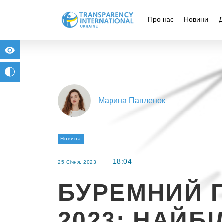
Про нас
Новини
for people with visual impairment
change to b/w
Марина Павленок
Новина
18:04
25 Січня, 2023
БУРЕМНИЙ 
2023: НАЙБ