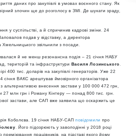
криття даних про закупівлі в умовах воєнного стану. Як
ірний злочин ще до розголосу в ЗМІ. Де шукати зраду,
я у суспільстві, а й спричинив кадрові зміни. 24
Шаповалов подав у відставку, а директора
 Хмельницького звільнили з посади.
ивалася й не менш резонансна подія – 21 січня НАБУ
ад, територій та інфраструктури
Василя Лозинського
.
рі 400 тис. доларів на закупівлі генераторів. Уже 22
 24 січня ВАКС арештував ймовірного організатора
з альтернативою внесення застави у 100 000 472 грн,
27 млн грн і Роману Кінтеру — понад 800 тис. грн.
шової застави, але САП вже заявила що оскаржить це
ндрія Коболєва. 19 січня НАБУ-САП
повідомили
про
болєву
. Його підозрюють у заволодінні у 2018 році
о преміювання працівників, на підставі якого йому