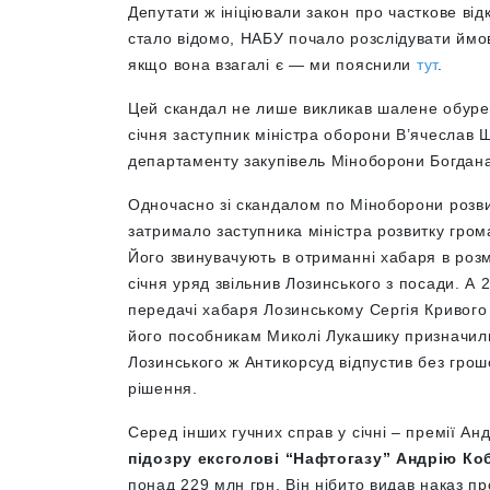
Депутати ж ініціювали закон про часткове від
стало відомо, НАБУ почало розслідувати ймов
якщо вона взагалі є — ми пояснили
тут
.
Цей скандал не лише викликав шалене обуренн
січня заступник міністра оборони В’ячеслав 
департаменту закупівель Міноборони Богдана
Одночасно зі скандалом по Міноборони розв
затримало заступника міністра розвитку гром
Його звинувачують в отриманні хабаря в розмі
січня уряд звільнив Лозинського з посади. А
передачі хабаря Лозинському Сергія Кривого 
його пособникам Миколі Лукашику призначили 
Лозинського ж Антикорсуд відпустив без гро
рішення.
Серед інших гучних справ у січні – премії А
підозру ексголові “Нафтогазу” Андрію Ко
понад 229 млн грн. Він нібито видав наказ пр