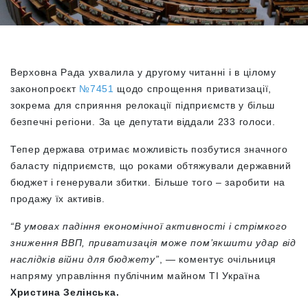
Верховна Рада ухвалила у другому читанні і в цілому
законопроєкт
№7451
щодо спрощення приватизації,
зокрема для сприяння релокації підприємств у більш
безпечні регіони. За це депутати віддали 233 голоси.
Тепер держава отримає можливість позбутися значного
баласту підприємств, що роками обтяжували державний
бюджет і генерували збитки. Більше того – заробити на
продажу їх активів.
“В умовах падіння економічної активності і стрімкого
зниження ВВП, приватизація може пом’якшити удар від
наслідків війни для бюджету”
, — коментує очільниця
напряму управління публічним майном ТІ Україна
Христина Зелінська.