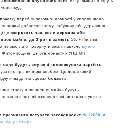
а зловживання службових осіб
. Якщо зміни наберуть
 через суд.
 початку перебігу позовної давності у спорах щодо
и передачі добросовісному набувачу або державної
ці це
скоротить час, коли держава або
своє майно, до 3 років замість 10.
Якби такі
а не змогла б повернути землі навколо
музею
 Житомирщині, де був монастир УПЦ МП.
ромада
будуть змушені компенсувати вартість
увати спір з винною особою. Це додатковий
ідчутним для місцевих бюджетів.
ення строку повернення майна будуть
незворотності дії закону в часі, що гарантується
кає президента ветувати законопроєкт
№ 12089
, а
дповідну петицію.