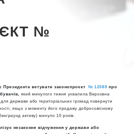
ЄКТ №
кає Президента ветувати законопроєкт
№ 12089
про
бувачів,
який минулого тижня ухвалила Верховна
 для держави або територіальних громад повернути
сності, якщо з моменту його продажу добросовісному
бекграунд активу) минуло 10 років.
лізує незаконне відчуження у держави або