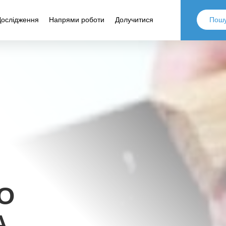
Дослідження
Напрями роботи
Долучитися
О
А