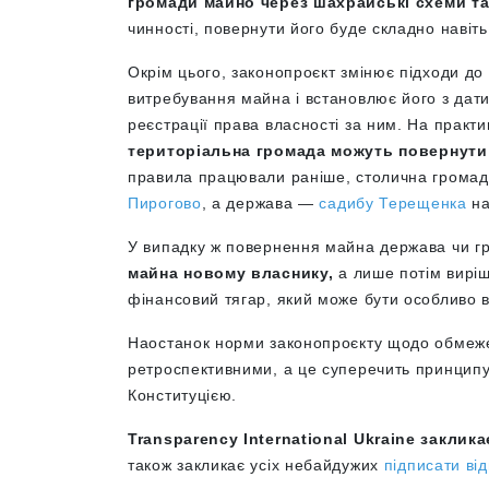
громади майно через шахрайські схеми т
чинності, повернути його буде складно навіть
Окрім цього, законопроєкт змінює підходи до
витребування майна і встановлює його з дат
реєстрації права власності за ним. На практи
територіальна громада можуть повернути 
правила працювали раніше, столична громад
Пирогово
, а держава —
садибу Терещенка
на
У випадку ж повернення майна держава чи г
майна новому власнику,
а лише потім виріш
фінансовий тягар, який може бути особливо в
Наостанок норми законопроєкту щодо обмеж
ретроспективними, а це суперечить принципу 
Конституцією.
Transparency International Ukraine закли
також закликає усіх небайдужих
підписати ві