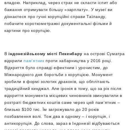
владою. Наприклад, через страх не скласти іспит або
бажання отримувати більшу «зарплату». У музеї ви
дізнаєтеся про гучні корупційні справи Таїланду,
побачите короткометражні документальні фільми й
картини про корупцію.
В
індонезійському місті Пекенбару
на острові Суматра
відкрили
пам’ятник
проти хабарництва у 2016 році.
Відкриття було справді ефектним і урочистим, до
Міжнародного дня боротьби з корупцією. Монумент
зробили в формі золотих драконів, що обплітають
традиційний кинджал. Але іронія в тому, що за рік після
відкриття монумента місцевих чиновників звинуватили в
розтраті бюджетних коштів саме через цей пам’ятник –
близько $100 тис. Їм загрожувало до 20 років
позбавлення волі. Тож два в одному – і корупція, і
антикорупція. До слова, зараз в Індонезії відбуваються