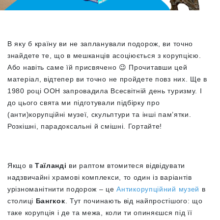
В яку б країну ви не запланували подорож, ви точно
знайдете те, що в мешканців асоціюється з корупцією.
Або навіть саме їй присвячено 😉 Прочитавши цей
матеріал, відтепер ви точно не пройдете повз них. Ще в
1980 році ООН запровадила Всесвітній день туризму. І
до цього свята ми підготували підбірку про
(анти)корупційні музеї, скульптури та інші пам’ятки.
Розкішні, парадоксальні й смішні. Гортайте!
Якщо в
Таїланді
ви раптом втомитеся відвідувати
надзвичайні храмові комплекси, то один із варіантів
урізноманітнити подорож – це
Антикорупційний музей
в
столиці
Бангкок
. Тут починають від найпростішого: що
таке корупція і де та межа, коли ти опиняєшся під її