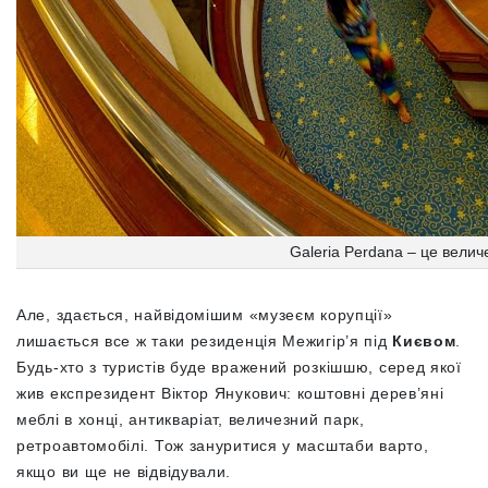
Galeria Perdana – це велич
Але, здається, найвідомішим «музеєм корупції»
лишається все ж таки резиденція Межигір’я під
Києвом
.
Будь-хто з туристів буде вражений розкішшю, серед якої
жив експрезидент Віктор Янукович: коштовні дерев’яні
меблі в хонці, антикваріат, величезний парк,
ретроавтомобілі. Тож зануритися у масштаби варто,
якщо ви ще не відвідували.