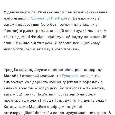
У данському місті
Рингкьобінг
є пам’ятник «Виживання
найбільших» /
Survival of the Fattest
. Велику жінку з
вагами правосуддя (але без пов’язки на очах, як у
Феміди) в руках тримає на своїй спині худий чоловік. А
текст від імені Феміди інформує: «Я сиджу на чоловічій
спині. Він йде під тягарем. Я зроблю все, щоб йому
допомогти, окрім як злізу з його плечей».
Уряд Катару подарував прем’єр-міністрові та народу
Малайзії
сталевий монумент
«Рука чесності»
, який
символізує солідарність кожної держави в боротьби з
єдиним ворогом – корупцією. Його висота – 12 метрів,
вага – 3,2 тонни. Пам’ятник поставили біля офісу
прем’єра та мечеті Путра (Путраджая). На думку влади
Катару, саме Малайзія є взірцем потужної
антикорупційної боротьби серед мусульманських країн. В