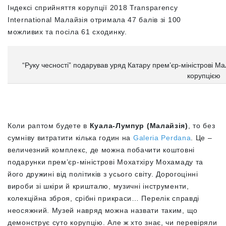
Індексі сприйняття корупції 2018 Transparency
International Малайзія отримала 47 балів зі 100
можливих та посіла 61 сходинку.
“Руку чесності” подарував уряд Катару прем’єр-міністрові Мал
корупцією
Коли раптом будете в
Куала-Лумпур (Малайзія)
, то без
сумніву витратити кілька годин на
Galeria Perdana
. Це –
величезний комплекс, де можна побачити коштовні
подарунки прем’єр-міністрові Мохатхіру Мохамаду та
його дружині від політиків з усього світу. Дорогоцінні
вироби зі шкіри й кришталю, музичні інструменти,
колекційна зброя, срібні прикраси… Перелік справді
неосяжний. Музей навряд можна назвати таким, що
демонструє суто корупцію. Але ж хто знає, чи перевіряли