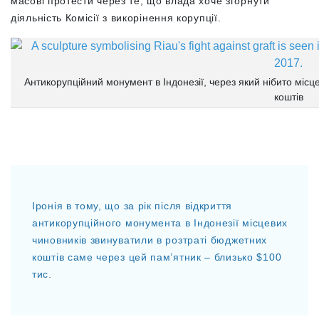
масові протести через те, що влада хоче згорнути
діяльність Комісії з викорінення корупції.
Антикорупційний монумент в Індонезії, через який нібито місц
коштів
Іронія в тому, що за рік після відкриття
антикорупційного монумента в Індонезії місцевих
чиновників звинуватили в розтраті бюджетних
коштів саме через цей пам’ятник – близько $100
тис.