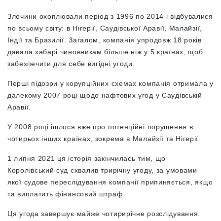
Злочини охоплювали період з 1996 по 2014 і відбувалися
по всьому світу: в Нігерії, Саудівської Аравії, Малайзії,
Індії та Бразилії. Загалом, компанія упродовж 18 років
давала хабарі чиновникам більше ніж у 5 країнах, щоб
забезпечити для себе вигідні угоди.
Перші підозри у корупційних схемах компанія отримала у
далекому 2007 році щодо нафтових угод у Саудівській
Аравії.
У 2008 році ішлося вже про потенційні порушення в
чотирьох інших країнах, зокрема в Малайзії та Нігерії.
1 липня 2021 ця історія закінчилась тим, що
Королівський суд схвалив трирічну угоду, за умовами
якої судове переслідування компанії припиняється, якщо
та виплатить фінансовий штраф.
Ця угода завершує майже чотирирічне розслідування.