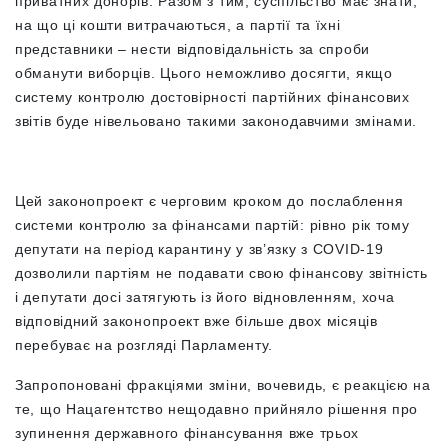
приватних донорів. Разом з тим, суспільство має знати,
на що ці кошти витрачаються, а партії та їхні
представники – нести відповідальність за спроби
обманути виборців. Цього неможливо досягти, якщо
систему контролю достовірності партійних фінансових
звітів буде нівельовано такими законодавчими змінами.
Цей законопроект є черговим кроком до послаблення
системи контролю за фінансами партій: рівно рік тому
депутати на період карантину у зв’язку з COVID-19
дозволили партіям не подавати свою фінансову звітність
і депутати досі затягують із його відновленням, хоча
відповідний законопроект вже більше двох місяців
перебуває на розгляді Парламенту.
Запропоновані фракціями зміни, вочевидь, є реакцією на
те, що Нацагентство нещодавно прийняло рішення про
зупинення державного фінансування вже трьох