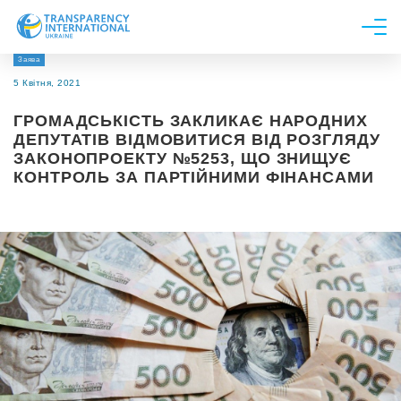
Заява
Про нас
5 Квітня, 2021
Новини
ГРОМАДСЬКІСТЬ ЗАКЛИКАЄ НАРОДНИХ
Дослідження
ДЕПУТАТІВ ВІДМОВИТИСЯ ВІД РОЗГЛЯДУ
ЗАКОНОПРОЕКТУ №5253, ЩО ЗНИЩУЄ
Напрями роботи
КОНТРОЛЬ ЗА ПАРТІЙНИМИ ФІНАНСАМИ
Долучитися