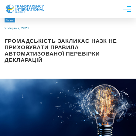
Заява
Про нас
9 Червня, 2021
Новини
ГРОМАДСЬКІСТЬ ЗАКЛИКАЄ НАЗК НЕ
Дослідження
ПРИХОВУВАТИ ПРАВИЛА
АВТОМАТИЗОВАНОЇ ПЕРЕВІРКИ
Напрями роботи
ДЕКЛАРАЦІЙ
Долучитися