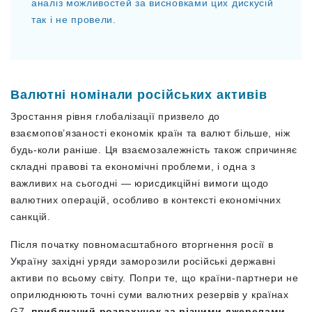
аналіз можливостей за висновками цих дискусій
так і не провели.
Валютні номінали російських активів
Зростання рівня глобалізації призвело до
взаємопов’язаності економік країн та валют більше, ніж
будь-коли раніше. Ця взаємозалежність також спричиняє
складні правові та економічні проблеми, і одна з
важливих на сьогодні — юрисдикційні вимоги щодо
валютних операцій, особливо в контексті економічних
санкцій.
Після початку повномасштабного вторгнення росії в
Україну західні уряди заморозили російські державні
активи по всьому світу. Попри те, що країни-партнери не
оприлюднюють точні суми валютних резервів у країнах
G7,
приблизний розрахунок за різними джерелами