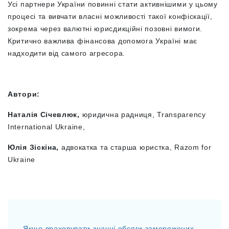
Усі партнери України повинні стати активнішими у цьому
процесі та вивчати власні можливості такої конфіскації,
зокрема через валютні юрисдикційні позовні вимоги.
Критично важлива фінансова допомога Україні має
надходити від самого агресора.
Автори:
Наталія Січевлюк,
юридична радниця, Transparency
International Ukraine,
Юлія Зіскіна,
адвокатка та старша юристка, Razom for
Ukraine
Якщо враховувати значні обсяги заморожених