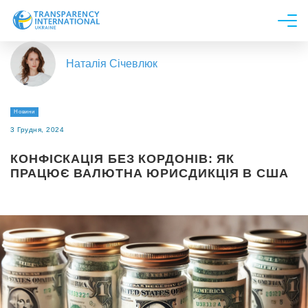
Про нас
Наталія Січевлюк
Новини
Дослідження
Новини
Напрями роботи
3 Грудня, 2024
Долучитися
КОНФІСКАЦІЯ БЕЗ КОРДОНІВ: ЯК
ПРАЦЮЄ ВАЛЮТНА ЮРИСДИКЦІЯ В США