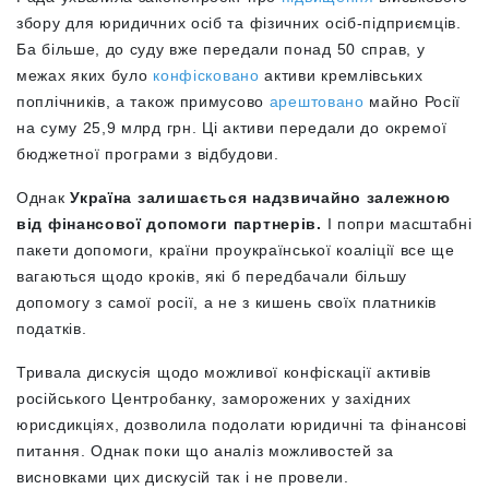
збору для юридичних осіб та фізичних осіб-підприємців.
Ба більше, до суду вже передали понад 50 справ, у
межах яких було
конфісковано
активи кремлівських
поплічників, а також примусово
арештовано
майно Росії
на суму 25,9 млрд грн. Ці активи передали до окремої
бюджетної програми з відбудови.
Однак
Україна залишається надзвичайно залежною
від фінансової допомоги партнерів.
І попри масштабні
пакети допомоги, країни проукраїнської коаліції все ще
вагаються щодо кроків, які б передбачали більшу
допомогу з самої росії, а не з кишень своїх платників
податків.
Тривала дискусія щодо можливої конфіскації активів
російського Центробанку, заморожених у західних
юрисдикціях, дозволила подолати юридичні та фінансові
питання. Однак поки що аналіз можливостей за
висновками цих дискусій так і не провели.