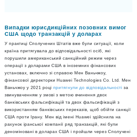
Випадки юрисдикційних позовних вимог
США щодо транзакцій у доларах
У практиці Сполучених Штатів вже були ситуації, коли
країна притягувала до відповідальності осіб, які
порушили американський санкційний режим через
операції з доларами США в іноземних фінансових
установах, включно зі справою Мен Ваньчжоу,
фінансової директорки Huawei Technologies Co. Ltd. Мен
Ваньчжоу у 2021 році
притягнули до відповідальності
за
звинуваченням у змові з метою вчинення двох
банківських фальсифікацій та двох фальсифікацій з
використанням банківських переказів, щоб обійти санкції
США проти Ірану. Мен від імені Huawei здійснила на
рахунок іранської компанії ряд транзакцій, які були
деноміновані в доларах США і пройшли через Сполучені