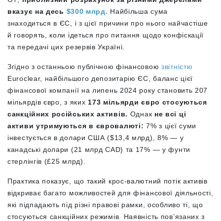
вказує на десь
$300 млрд.
Найбільша сума
знаходиться в ЄС, і з цієї причини про нього найчастіше
й говорять, коли ідеться про питання щодо конфіскації
та передачі цих резервів Україні.
Згідно з останньою публічною фінансовою
звітністю
Euroclear, найбільшого депозитарію ЄС, баланс цієї
фінансової компанії на липень 2024 року становить 207
мільярдів євро, з яких
173 мільярди євро стосуються
санкційних російських активів.
Однак
не всі ці
активи утримуються в євровалюті:
7% з цієї суми
інвестується в долари США ($13,4 млрд), 8% — у
канадські долари (21 млрд CAD) та 17% — у фунти
стерлінгів (£25 млрд).
Практика показує, що такий крос-валютний потік активів
відкриває багато можливостей для фінансової діяльності,
які підпадають під різні правові рамки, особливо ті, що
стосуються санкційних режимів. Наявність пов’язаних з