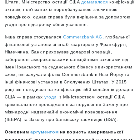
Штати. Міністерство юстиції США
домагалося
конфіскації
активів, пов’язаних із передбачуваною злочинною
поведінкою, однак справа була вирішена за допомогою
угоди про відстрочку обвинувачення.
Інша справа стосувалася
Commerzbank AG,
глобальної
фінансової установи зі штаб-квартирою у Франкфурті,
Німеччина. Банк приховував доларові операції,
заборонені американськими санкційними законами від
імені іранського та суданського бізнесу з використанням
схем, які залучали філію Commerzbank в Нью-Йорку та
інші фінансові установи в Сполучених Штатах. У 2015
році він погодився на конфіскацію 563 мільйонів доларів
США — в рамках
угоди
з Міністерством юстиції США
кримінального провадження за порушення Закону про
міжнародні надзвичайні економічні повноваження
(IEEPA) та Закону про банківську таємницю (BSA).
Основним
аргументом
на користь американської
юрисдикції щодо валютних операцій у цих випадках