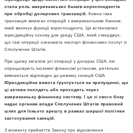
стала роль американських банків-кореспондентів
при обробці доларових транзакцій.
Кожна така
транзакція вимагає операцій з американським банком,
який виконує функції кореспондента. Це встановлює
юрисдикційну основу для уряду США, який стверджує,
що такі операції означають експорт фінансових послуг зі
Сполучених Штатів.
При цьому загалом усі операції у доларах США, які
опрацьовують іноземні фінансові установи, ретельно
вивчаються відповідно до режиму санкцій США.
Юрисдикційна вимога ґрунтується на припущенні, що
ці активи походять або проходять через
американську фінансову систему. І це зі свого боку
надає органам влади Сполучених Штатів правовий
шлях для їхнього арешту в рамках ширшої політики
застосування санкцій.
З моменту прийняття
Закону про відновлення