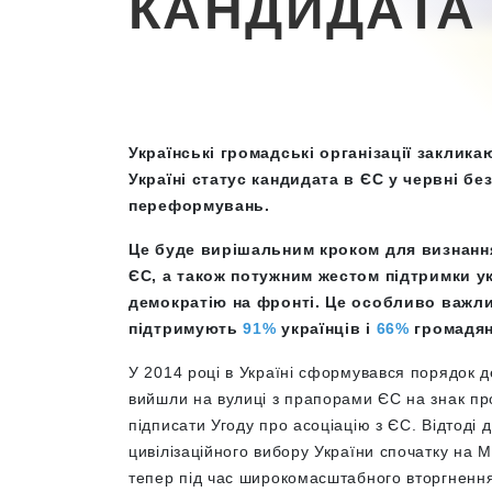
КАНДИДАТА
Українські громадські організації заклик
Україні статус кандидата в ЄС у червні б
переформувань.
Це буде вирішальним кроком для визнанн
ЄС, а також потужним жестом підтримки у
демократію на фронті. Це особливо важли
підтримують
91%
українців і
66%
громадян
У 2014 році в Україні сформувався порядок д
вийшли на вулиці з прапорами ЄС на знак пр
підписати Угоду про асоціацію з ЄС. Відтоді д
цивілізаційного вибору України спочатку на Ма
тепер під час широкомасштабного вторгненн