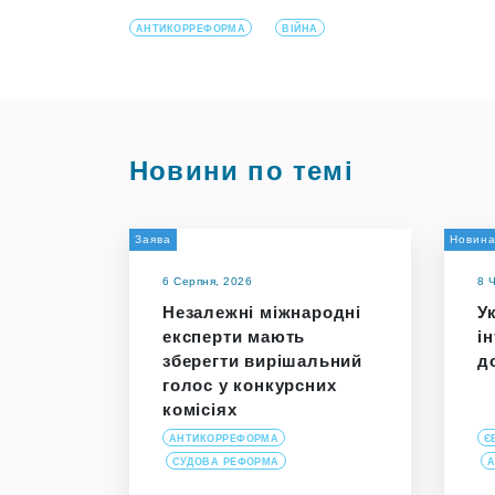
АНТИКОРРЕФОРМА
ВІЙНА
Новини по темі
Заява
Новин
6 Серпня, 2026
8 
Незалежні міжнародні
У
експерти мають
і
зберегти вирішальний
д
голос у конкурсних
комісіях
АНТИКОРРЕФОРМА
Є
СУДОВА РЕФОРМА
А