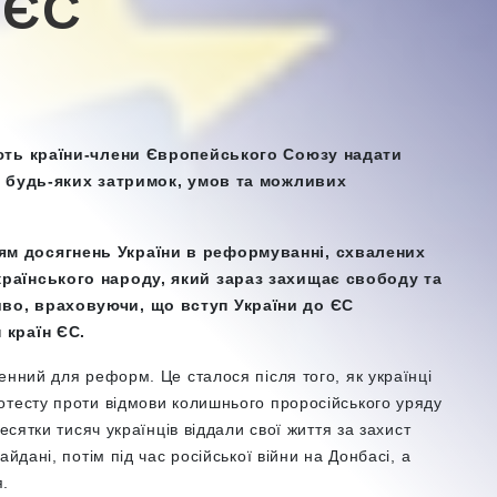
 ЄС
ають країни-члени Європейського Союзу надати
ез будь-яких затримок, умов та можливих
ям досягнень України в реформуванні, схвалених
країнського народу, який зараз захищає свободу та
во, враховуючи, що вступ України до ЄС
 країн ЄС.
енний для реформ. Це сталося після того, як українці
отесту проти відмови колишнього проросійського уряду
есятки тисяч українців віддали свої життя за захист
йдані, потім під час російської війни на Донбасі, а
я.