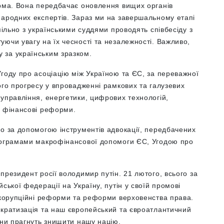
орма. Вона передбачає оновлення вищих органів
народних експертів. Зараз ми на завершальному етапі
пільно з українськими суддями проводять співбесіду з
ючи увагу на їх чесності та незалежності. Важливо,
 за українським зразком.
году про асоціацію між Україною та ЄС, за переважної
ого прогресу у впровадженні рамкових та галузевих
управління, енергетики, цифрових технологій,
. фінансові реформи.
о за допомогою інструментів адвокації, передбачених
програмами макрофінансової допомоги ЄС, Угодою про
президент росії володимир путін. 21 лютого, всього за
ської федерації на Україну, путін у своїй промові
тикорупційні реформи та реформи верховенства права.
ократизація та наш європейський та євроатлантичний
яни прагнуть знищити нашу націю.