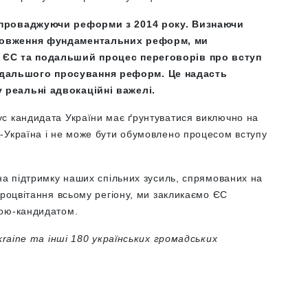
впроваджуючи реформи з 2014 року. Визнаючи
довження фундаментальних реформ, ми
 ЄС та подальший процес переговорів про вступ
дальшого просування реформ. Це надасть
 реальні адвокаційні важелі.
с кандидата України має ґрунтуватися виключно на
-Україна і не може бути обумовлено процесом вступу
на підтримку наших спільних зусиль, спрямованих на
процвітання всьому регіону, ми закликаємо ЄС
ною-кандидатом.
Ukraine та інші 180 українських громадських