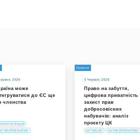
а
Новини
Червня, 2026
3 Червня, 2026
країна може
Право на забуття,
нтегруватися до ЄС ще
цифрова приватність 
о членства
захист прав
добросовісних
набувачів: аналіз
проєкту ЦК
ВРОІНТЕГРАЦІЯ
НТИКОРРЕФОРМА
АКТИВІЗМ
АНТИКОРРЕФОРМА