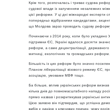
Крім того, розпочалась і триває судова реф
судової влади із залученням незалежних між
цієї реформи. У ці дні міжнародні експерти с
попередньо відібраними кандидатами, акценту
що Молдова зараз проводить судову реформу
Починаючи з 2014 року, коли було укладено У
підтримки ЄС, Україні вдалося досягти значн
реформ, а саме децентралізації, державного 
митниці, екологічних та громадських реформ
Більшість із цих реформ було значно посилен
Планом лібералізації візового режиму ЄС, 
асоціацію, умовами МВФ тощо.
Ба більше, вплив українських реформ визнав 
кілька днів до повномасштабного нападу росій
прямо назвав і розкритикував українські ан
Цією заявою він підтвердив, що успішна дем
вибір є однією з ключових причин, чому росі