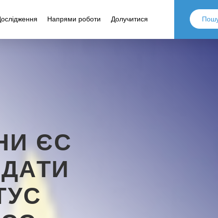
Дослідження
Напрями роботи
Долучитися
НИ ЄС
АДАТИ
ТУС