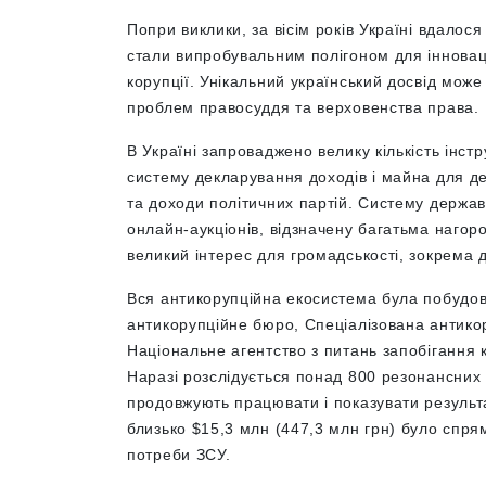
Попри виклики, за вісім років Україні вдалос
стали випробувальним полігоном для інновац
корупції. Унікальний український досвід мож
проблем правосуддя та верховенства права.
В Україні запроваджено велику кількість інс
систему декларування доходів і майна для де
та доходи політичних партій. Систему держа
онлайн-аукціонів, відзначену багатьма наго
великий інтерес для громадськості, зокрема 
Вся антикорупційна екосистема була побудов
антикорупційне бюро, Спеціалізована антико
Національне агентство з питань запобігання к
Наразі розслідується понад 800 резонансних с
продовжують працювати і показувати результа
близько $15,3 млн (447,3 млн грн) було спря
потреби ЗСУ.