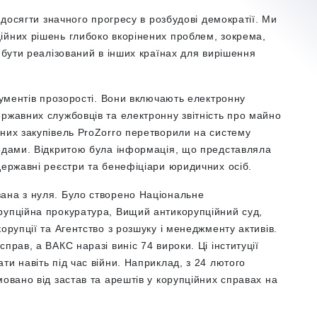
я досягти значного прогресу в розбудові демократії. Ми
ійних рішень глибоко вкорінених проблем, зокрема,
е бути реалізований в інших країнах для вирішення
трументів прозорості. Вони включають електронну
ржавних службовців та електронну звітність про майно
вних закупівель ProZorro перетворили на систему
родами. Відкритою була інформація, що представляла
державні реєстри та бенефіціари юридичних осіб.
ана з нуля. Було створено Національне
рупційна прокуратура, Вищий антикорупційний суд,
орупції та Агентство з розшуку і менеджменту активів.
прав, а ВАКС наразі виніс 74 вироки. Ці інституції
ти навіть під час війни. Наприклад, з 24 лютого
мовано від застав та арештів у корупційних справах на