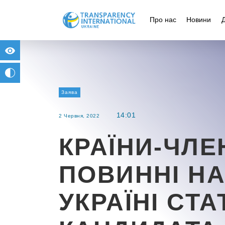
Про нас
Новини
for people with visual impairment
change to b/w
Заява
14:01
2 Червня, 2022
КРАЇНИ-ЧЛЕ
ПОВИННІ Н
УКРАЇНІ СТА