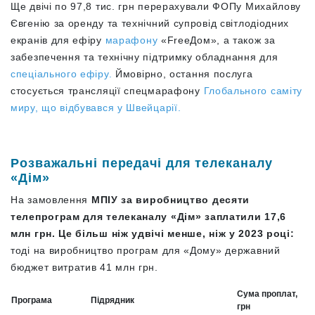
Ще двічі по 97,8 тис. грн перерахували ФОПу Михайлову
Євгенію за оренду та технічний супровід світлодіодних
екранів для ефіру
марафону
«FreeДом», а також за
забезпечення та технічну підтримку обладнання для
спеціального ефіру.
Ймовірно, остання послуга
стосується трансляції спецмарафону
Глобального саміту
миру, що відбувався у Швейцарії.
Розважальні передачі для телеканалу
«‎Дім»
На замовлення
‎МПІУ за виробництво десяти
телепрограм для телеканалу «‎Дім» заплатили 17,6
млн грн. Це більш ніж удвічі менше, ніж у 2023 році:
тоді на виробництво програм для «Дому» державний
бюджет витратив 41 млн грн.
Сума проплат,
Програма
Підрядник
грн