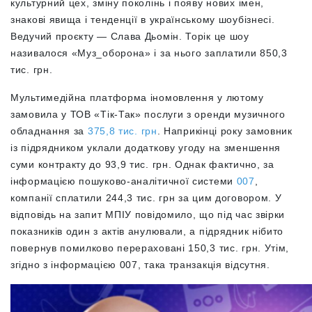
культурний цех, зміну поколінь і появу нових імен,
знакові явища і тенденції в українському шоубізнесі.
Ведучий проєкту — Слава Дьомін. Торік це шоу
називалося «Муз_оборона» і за нього заплатили 850,3
тис. грн.
Мультимедійна платформа іномовлення у лютому
замовила у ТОВ «Тік-Так» послуги з оренди музичного
обладнання за
375,8 тис. грн
. Наприкінці року замовник
із підрядником уклали додаткову угоду на зменшення
суми контракту до 93,9 тис. грн. Однак фактично, за
інформацією пошуково-аналітичної системи
007
,
компанії сплатили 244,3 тис. грн за цим договором. У
відповідь на запит МПІУ повідомило, що під час звірки
показників один з актів анулювали, а підрядник нібито
повернув помилково перераховані 150,3 тис. грн. Утім,
згідно з інформацією 007, така транзакція відсутня.