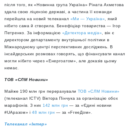
після того, як «Новинна група Україна» Ріната Ахметова
здала свою ліцензію державі, а частина її команди
перейшла на новий телеканал
«Ми — Україна»
, який
нібито сама й створила. Бенефіціар товариства — Ігор
Петренко. За інформацією
«Детектора медіа»
, він є
директором департаменту внутрішньої політики в
Міжнародному центрі перспективних досліджень. В
інсайдерських розмовах говорять, що фінансувати канал
могли нібито через «Енергоатом», але доказів цьому
немає.
ТОВ «СЛМ Новини»
Майже 190 млн грн перерахували
ТОВ «СЛМ Новини»
(телеканал ICTV) Віктора Пінчука за організацію обох
марафонів. З них
142 млн грн
— за «Єдині новини
#UAразом» і
48 млн грн
— за «FreeДом».
Телеканал «Інтер»