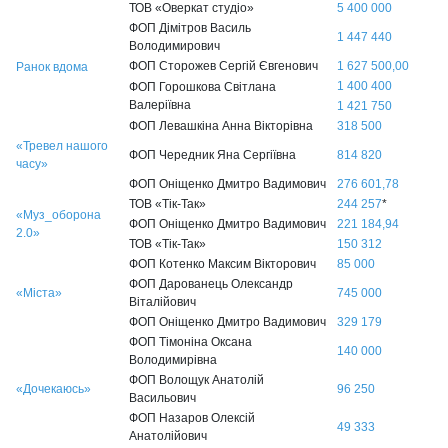
ТОВ «Оверкат студіо»
5 400 000
ФОП Дімітров Василь
1 447 440
Володимирович
ФОП Сторожев Сергій Євгенович
1 627 500,00
Ранок вдома
1 400 400
ФОП Горошкова Світлана
Валеріївна
1 421 750
ФОП Левашкіна Анна Вікторівна
318 500
«Тревел нашого
ФОП Чередник Яна Сергіївна
814 820
часу»
ФОП Оніщенко Дмитро Вадимович
276 601,78
ТОВ «Тік-Так»
244 257
*
«Муз_оборона
ФОП Оніщенко Дмитро Вадимович
221 184,94
2.0»
ТОВ «Тік-Так»
150 312
ФОП Котенко Максим Вікторович
85 000
ФОП Дарованець Олександр
«Міста»
745 000
Віталійович
ФОП Оніщенко Дмитро Вадимович
329 179
ФОП Тімоніна Оксана
140 000
Володимирівна
ФОП Волощук Анатолій
«Дочекаюсь»
96 250
Васильович
ФОП Назаров Олексій
49 333
Анатолійович