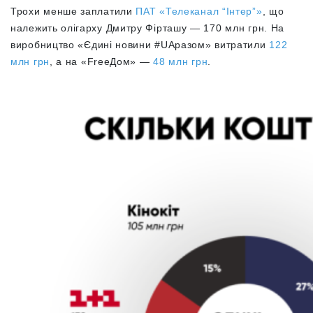
Трохи менше заплатили
ПАТ «Телеканал “Інтер”»
, що
належить олігарху Дмитру Фірташу — 170 млн грн. На
виробництво
«Єдині новини #UAразом» витратили
122
млн грн
, а на «FreeДом»
—
48 млн грн
.