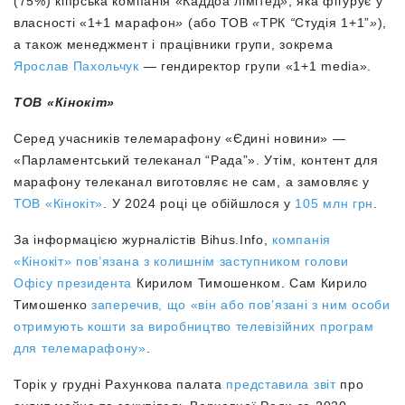
(75%) кіпрська компанія «Каддоа лімітед
»
, яка фігурує у
власності «1+1 марафон
»
(або ТОВ
«
ТРК
“
Студія 1+1”
»
),
а також менеджмент і працівники групи
,
зокрема
Ярослав Пахольчук
— гендиректор групи «1+1 media».
ТОВ «Кінокіт»
Серед учасників телемарафону «Єдині новини» —
«Парламентський телеканал “Рада”». Утім, контент для
марафону телеканал виготовляє не сам, а замовляє у
ТОВ «Кінокіт»
. У 2024 році це обійшлося у
105 млн грн
.
За інформацією журналістів Bihus.Info,
компанія
«Кінокіт» пов’язана з колишнім заступником голови
Офісу президента
Кирилом Тимошенком. Сам Кирило
Тимошенко
заперечив, що «він або пов’язані з ним особи
отримують кошти за виробництво телевізійних програм
для телемарафону»
.
Торік у грудні Рахункова палата
представила звіт
про