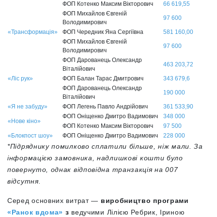
ФОП Котенко Максим Вікторович
66 619,55
ФОП Михайлов Євгеній
97 600
Володимирович
«Трансформація»
ФОП Чередник Яна Сергіївна
581 160,00
ФОП Михайлов Євгеній
97 600
Володимирович
ФОП Дарованець Олександр
463 203,72
Віталійович
«Ліс рук»
ФОП Балан Тарас Дмитрович
343 679,6
ФОП Дарованець Олександр
190 000
Віталійович
«Я не забуду»
ФОП Легень Павло Андрійович
361 533,90
ФОП Оніщенко Дмитро Вадимович
348 000
«Нове кіно»
ФОП Котенко Максим Вікторович
97 500
«Блокпост шоу»
ФОП Оніщенко Дмитро Вадимович
228 000
*Підряднику помилково сплатили більше, ніж мали. За
інформацією замовника, надлишкові кошти було
повернуто, однак відповідна транзакція на 007
відсутня.
Серед основних витрат —
виробництво програми
«Ранок вдома»
з
ведучими Лілією Ребрик, Іриною