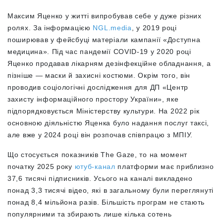
Максим Яценко у житті випробував себе у дуже різних
ролях. За інформацією
NGL.media
, у 2019 році
поширював у фейсбуці матеріали кампанії «Доступна
медицина». Під час пандемії COVID-19 у 2020 році
Яценко продавав лікарням дезінфекційне обладнання, а
пізніше — маски й захисні костюми. Окрім того, він
проводив соціологічні дослідження для ДП «Центр
захисту інформаційного простору України», яке
підпорядковується Міністерству культури. На 2022 рік
основною діяльністю Яценка було надання послуг таксі,
але вже у 2024 році він розпочав співпрацю з МПІУ.
Що стосується показників The Gaze, то на момент
початку 2025 року
ютуб-канал
платформи має приблизно
37,6 тисячі підписників. Усього на каналі викладено
понад 3,3 тисячі відео, які в загальному були переглянуті
понад 8,4 мільйона разів. Більшість програм не стають
популярними та збирають лише кілька сотень