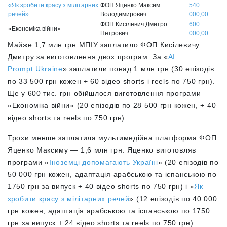
«Як зробити красу з мілітарних
ФОП Яценко Максим
540
речей»
Володимирович
000,00
ФОП Кисілевич Дмитро
600
«Економіка війни»
Петрович
000,00
Майже 1,7 млн грн МПІУ заплатило ФОП Кисілевичу
Дмитру за виготовлення двох програм. За «
AI
Prompt:Ukraine
» заплатили понад 1 млн грн (30 епізодів
по 33 500 грн кожен + 60 відео shorts і reels по 750 грн).
Ще у 600 тис. грн обійшлося виготовлення програми
«Економіка війни» (20 епізодів по 28 500 грн кожен, + 40
відео shorts та reels по 750 грн).
Трохи менше заплатила мультимедійна платформа ФОП
Яценко Максиму — 1,6 млн грн. Яценко виготовляв
програми «
Іноземці допомагають Україні
» (20 епізодів по
50 000 грн кожен, адаптація арабською та іспанською по
1750 грн за випуск + 40 відео shorts по 750 грн) і «
Як
зробити красу з мілітарних речей
» (12 епізодів по 40 000
грн кожен, адаптація арабською та іспанською по 1750
грн за випуск + 24 відео shorts та reels по 750 грн).