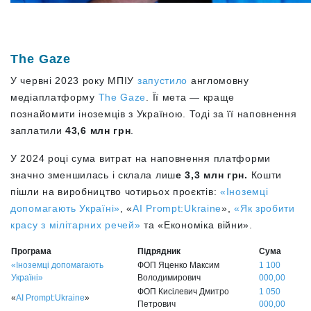
The Gaze
У червні 2023 року МПІУ
запустило
англомовну
медіаплатформу
The Gaze
. Її мета — краще
познайомити іноземців з Україною. Тоді за її наповнення
заплатили
43,6 млн грн
.
У 2024 році сума витрат на наповнення платформи
значно зменшилась і склала лиш
е 3,3 млн грн.
Кошти
пішли на виробництво чотирьох проєктів:
«Іноземці
допомагають Україні»
, «
AI Prompt:Ukraine
»,
«Як зробити
красу з мілітарних речей»
та «Економіка війни».
Програма
Підрядник
Сума
«Іноземці допомагають
ФОП Яценко Максим
1 100
Україні»
Володимирович
000,00
ФОП Кисілевич Дмитро
1 050
«
AI Prompt:Ukraine
»
Петрович
000,00