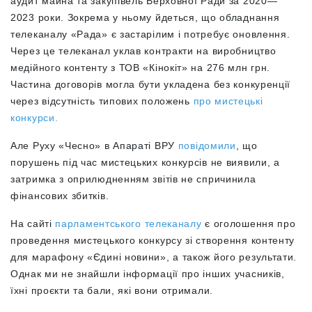
аудит майна та закупівель Верховної Ради за 2020—
2023 роки. Зокрема у ньому йдеться, що обладнання
телеканалу «Рада» є застарілим і потребує оновлення.
Через це телеканал уклав контракти на виробництво
медійного контенту з ТОВ «Кінокіт» на 276 млн грн.
Частина договорів могла бути укладена без конкуренції
через відсутність типових положень
про мистецькі
конкурси.
Але Руху «Чесно» в Апараті ВРУ
повідомили
, що
порушень під час мистецьких конкурсів не виявили, а
затримка з оприлюдненням звітів не спричинила
фінансових збитків.
На сайті
парламентського телеканалу
є оголошення про
проведення мистецького конкурсу зі створення контенту
для марафону «Єдині новини», а також його результати.
Однак ми не знайшли інформації про інших учасників,
їхні проєкти та бали, які вони отримали.