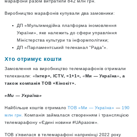
марафони разом витратили 842 млн грн.
Виробництво марафонів купували два замовники:
ДП «‎Мультимедійна платформа іномовлення
України», яке належить до сфери управління
Міністерства культури та інформполітики;
ДП «‎Парламентський телеканал “Рада”».
Хто отримує кошти
Замовлення на виробництво телемарафонів отримали
телеканали: «
Інтер», ICTV, «1+1»,
«
Ми — Україна
»
, а
також компанія ТОВ «Кінокіт».
«Ми — Україна»
Найбільше коштів отримало
ТОВ «Ми — Україна»
—
190
млн грн.
Компанія займалася створенням і трансляцією
телемарафону
«Єдині новини #UAразом».
ТОВ з’явилася в телемарафоні наприкінці 2022 року