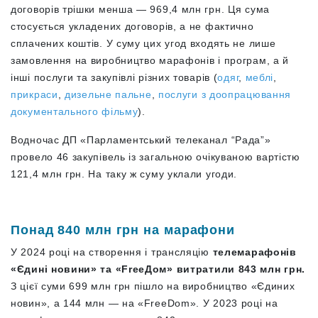
договорів трішки менша — 969,4 млн грн. Ця сума
стосується укладених договорів, а не фактично
сплачених коштів. У суму цих угод входять не лише
замовлення на виробництво марафонів і програм, а й
інші послуги та закупівлі різних товарів (
одяг
,
меблі
,
прикраси
,
дизельне пальне
,
послуги з доопрацювання
документального фільму
).
Водночас ДП «‎Парламентський телеканал “Рада”»
провело 46 закупівель із загальною очікуваною вартістю
121,4 млн грн. На таку ж суму уклали угоди.
Понад 840 млн грн на марафони
У 2024 році на створення і трансляцію
телемарафонів
«Єдині новини» та «FreeДом» витратили 843 млн грн.
З цієї суми 699 млн грн пішло на виробництво «Єдиних
новин», а 144 млн — на «FreeDom». У 2023 році на