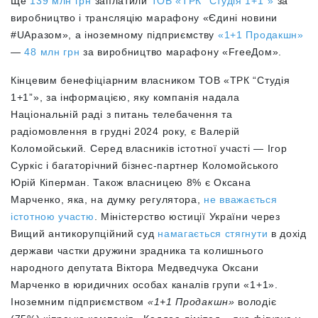
Ще
139 млн грн
заплатили
ТОВ «ТРК “Студія 1+1”»
за
виробництво і трансляцію марафону «Єдині новини
#UAразом», а іноземному підприємству
«1+1 Продакшн»
—
48 млн грн
за виробництво марафону «FreeДом».
Кінцевим бенефіціарним власником
ТОВ «ТРК “Студія
1+1”», за інформацією, яку компанія надала
Національній раді з питань телебачення та
радіомовлення в грудні 2024 року, є Валерій
Коломойський
. Серед власників істотної участі — Ігор
Суркіс і багаторічний бізнес-партнер Коломойського
Юрій Кіперман. Також власницею 8% є Оксана
Марченко, яка, на думку регулятора,
не вважається
істотною участю
. Міністерство юстиції України через
Вищий антикорупційний суд
намагається стягнути
в дохід
держави частки дружини зрадника та колишнього
народного депутата Віктора Медведчука Оксани
Марченко в юридичних особах каналів групи «1+1».
Іноземним підприємством
«1+1 Продакшн»
володіє