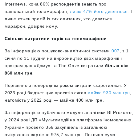
Internews,
хоча 86% респондентів знають про
національний телемарафон,
лише 47% його дивляться.
І
лише кожен третій із тих опитаних, хто дивиться
марафон, довіряє йому.
Скільки витратили торік на телемарафони
За інформацією пошуково-аналітичної системи
007
, з 1
січня по 31 грудня на виробництво двох марафонів і
програм для «‎Дому» та The Gaze витратили
більш ніж
860 млн грн.
Порівняно з попереднім роком витрати скоротилися. У
2023 році бюджет цих проєктів сягав
майже 930 млн грн
,
натомість у 2022 році — майже 400 млн грн.
За інформацією публічного модуля аналітики BI Prozorro,
у 2024 році ДП «‎Мультимедійна платформа іномовлення
України» провело 356 закупівель із загальною
очікуваною вартістю 975,7 млн грн. Поточна сума