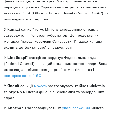
фінансів чи держсекретарю. Міністр фінансів може
передати їх далі на Управління контролю за іноземними
активами США (Office of Foreign Assets Control, OFAC) чи
інші відділи міністерства.
У
Канаді
санкції готує Міністр закордонних справ, а
затверджує — Генерал-губернатор. Це представник
монарха (наразі королеви Єлизавети ІІ), адже Канада
входить до Британської співдружності.
У
Швейцарії
санкції затверджує Федеральна рада
(Federal Council) — вищий орган виконавчої влади. Вона
як накладає обмеження до росії самостійно, так і
повторює санкції ЄС.
У
Японії
санкції
можуть
застосовувати кабінет міністрів
та окремо міністри фінансів, економіки та закордонних
справ.
В
Австралії
запроваджувати їх
уповноважений
міністр