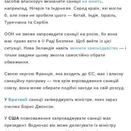
засобів власноруч визначити санкції
не мають
,
наприклад, Нігерія та Індонезія. Серед країн, які могли
б, але поки не зробили цього — Китай, Індія, Ізраїль,
Туреччина та Сербія.
ООН не зможе запровадити санкції на росію, бо вона
має право вето в її Раді Безпеки. Щоб вийти із цієї
ситуації, Нова Зеландія навіть
змінила законодавство
— і
тільки завдяки цьому змогла самостійно обрати
обмеження.
Своєю чергою Франція, яка входить до ЄС, має і власну
санкційну програму — тож крім впровадження санкцій
союзу, вона може обирати подібні заходи на свій розсуд.
У
Британії
санкції затверджують міністри, яких зараз
очолює Борис Джонсон.
У
США
повноваження запроваджувати санкції має
президент. Водночас він може делегувати їх міністру