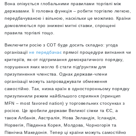
Вона опікується глобальними правилами торгівлі між
державами. Її головна функція – робити торгівлю легкою,
передбачуваною і вільною, наскільки це можливо. Країни
домовляються про знижені митні ставки, спрощені
правила торгівлі тощо.
Виключити росію з СОТ буде досить складно: угода
організації
не передбачає
прямої процедури вигнання чи
критеріїв, як-от підтримання демократичного порядку,
порушення яких могло б стати підґрунтям для
призупинення членства. Однак держави-члени
організації можуть запроваджувати обмеження
самостійно. Так, низка країн в односторонньому порядку
призупинили режим найбільшого сприяння (принцип
MFN – most favored nation) у торговельних стосунках з
росією. Це зробили держави Великої сімки та ЄС, а
також Албанія, Австралія, Нова Зеландія, Ісландія,
Норвегія, Південна Корея, Молдова, Чорногорія та
Північна Македонія. Тепер ці країни можуть самостійно