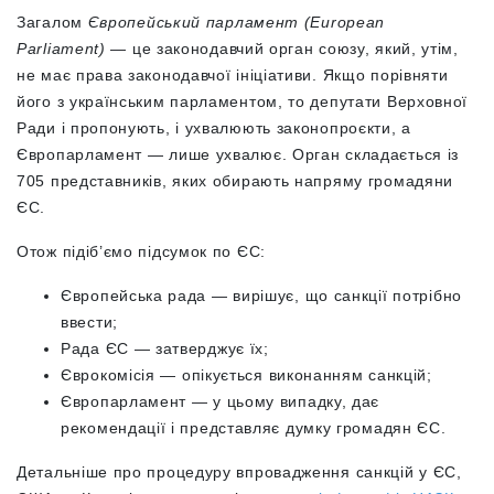
Загалом
Європейський парламент (European
Parliament)
— це законодавчий орган союзу, який, утім,
не має права законодавчої ініціативи. Якщо порівняти
його з українським парламентом, то депутати Верховної
Ради і пропонують, і ухвалюють законопроєкти, а
Європарламент — лише ухвалює. Орган складається із
705 представників, яких обирають напряму громадяни
ЄС.
Отож підіб’ємо підсумок по ЄС:
Європейська рада — вирішує, що санкції потрібно
ввести;
Рада ЄС — затверджує їх;
Єврокомісія —
опікується виконанням санкцій;
Європарламент — у цьому випадку, дає
рекомендації і представляє думку громадян ЄС.
Детальніше про процедуру впровадження санкцій у ЄС,