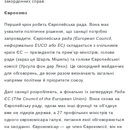
закордонних справ.
Євросоюз
Перший крок робить Європейська рада. Вона
має
ухвалити політичне рішення, що санкції потрібно
запровадити.
Європейська рада (European Council,
неформально EUCO або EC)
складається з очільників
країн ЄС — президентів та прем’єр-міністрів, голови
ради (зараз це Шарль Мішель) та голови Європейської
комісії (Урсула фон дер Ляєн). Це своєрідний майданчик
для обговорень, де вони разом визначають загальні
напрями політики й пріоритети союзу.
Далі санкції розробляють, а фінально їх затверджує
Рада
ЄС (The Council of the European Union).
Вона схожа на
Європейську раду, однак має інші функції та об’єднує
вже не лідерів держав, а 27 профільних міністрів та
одного єврокомісара галузі, питання якої обговорюються
на засіданні. Єврокомісар — це член Єврокомісії, він не