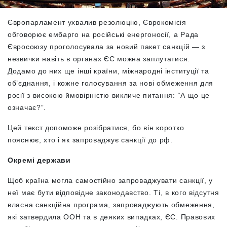
Європарламент ухвалив резолюцію, Єврокомісія
обговорює ембарго на російські енергоносії, а Рада
Євросоюзу проголосувала за новий пакет санкцій — з
незвички навіть в органах ЄС можна заплутатися.
Додамо до них ще інші країни, міжнародні інституції та
об’єднання, і кожне голосування за нові обмеження для
росії з високою ймовірністю викличе питання: “А що це
означає?”.
Цей текст допоможе розібратися, бо він коротко
пояснює, хто і як запроваджує санкції до рф.
Окремі держави
Щоб країна могла самостійно запроваджувати санкції, у
неї має бути відповідне законодавство. Ті, в кого відсутня
власна санкційна програма, запроваджують обмеження,
які затвердила ООН та в деяких випадках, ЄС. Правових