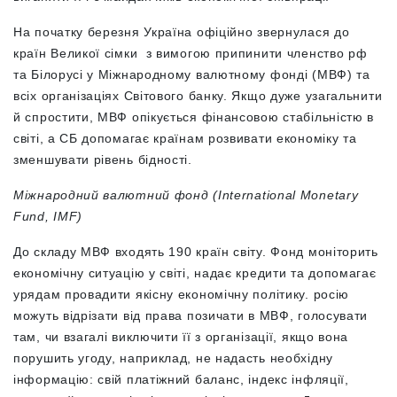
На початку березня Україна офіційно звернулася до
країн Великої сімки з вимогою припинити членство рф
та Білорусі у Міжнародному валютному фонді (МВФ) та
всіх організаціях Світового банку. Якщо дуже узагальнити
й спростити, МВФ опікується фінансовою стабільністю в
світі, а СБ допомагає країнам розвивати економіку та
зменшувати рівень бідності.
Міжнародний валютний фонд (International Monetary
Fund, IMF)
До складу МВФ входять 190 країн світу. Фонд моніторить
економічну ситуацію у світі, надає кредити та допомагає
урядам провадити якісну економічну політику. росію
можуть відрізати від права позичати в МВФ, голосувати
там, чи взагалі виключити її з організації, якщо вона
порушить угоду, наприклад, не надасть необхідну
інформацію: свій платіжний баланс, індекс інфляції,