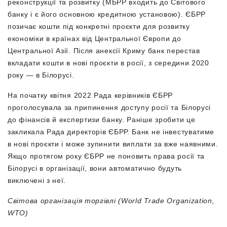
реконструкції та розвитку (МБРР входить до Світового
банку і є його основною кредитною установою). ЄБРР
позичає кошти під конкретні проєкти для розвитку
економіки в країнах від Центральної Європи до
Центральної Азії. Після анексії Криму банк перестав
вкладати кошти в нові проєкти в росії, з середини 2020
року — в Білорусі.
На початку квітня 2022 Рада керівників ЄБРР
проголосувала за припинення доступу росії та Білорусі
до фінансів й експертизи банку. Раніше зробити це
закликала Рада директорів ЄБРР. Банк не інвестуватиме
в нові проєкти і може зупинити виплати за вже наявними.
Якщо протягом року ЄБРР не поновить права росії та
Білорусі в організації, вони автоматично будуть
виключені з неї.
Світова організація торгівлі (World Trade Organization,
WTO)