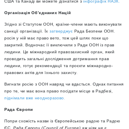
США та Канаді ви можете дізнатися з
інфографік НАЗК.
Організація Об’єднаних Націй
Згідно зі Статутом ООН, країни-члени мають виконувати
санкції організації. Їх
затверджує
Рада Безпеки ООН.
росія у ній має право вето, тож цей шлях поки що
закритий. Водночас її виключили з Ради ООН із прав
людини. Це міжнародний правозахисний орган, який
проводить загальні дослідження дотримання прав
людини, готує рекомендації та проєкти міжнародно-
правових актів для їхнього захисту.
Вигнати росію з ООН навряд чи вдасться. Однак питання
про те, чи має вона право посідати місце в Радбезі,
піднімали вже неодноразово.
Рада Європи
Попри схожість назви із Європейською радою та Радою
ЄС,
Рада Європи (Council of Europe)
аж ніяк не є