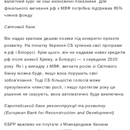
валютний курс чи інші економічні показники. Для
фінального вигнання рф з МВФ потрібна підтримка 85%
членів фонду.
Світовий банк
Він надає країнам дешеві позики під конкретні проєкти
розвитку. На початку березня СБ зупинив свої програми
в рф і Білорусі. Крім цього, він не надавав нових кредитів
рф після анексії Криму, а Білорусі — з середини 2020
року. Як і у випадку з МВФ, вигнати росію зі Світового
банку можна буде, якщо вона порушить свої
зобов’язання. Тоді СБ більшістю голосів може
призупинити членство росії, і якщо протягом року це
рішення не скасують, вона автоматично буде виключена.
Європейський банк реконструкції та розвитку
(European Bank for Reconstruction and Development)
ЄБРР важливо не плутати з Міжнародним банком