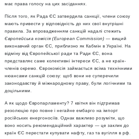
має права голосу на цих засіданнях.
Після того, як Рада ЄС затвердила санкції, члени союзу
мають привести у відповідність до них свої внутрішні
правила. За впровадженням санкцій надалі стежить
Європейська комісія (European Commission)
— вищий
виконавчий орган ЄС, приблизно як Кабмін в Україні. На
відміну від Європейської ради та Ради ЄС, вона
представляє саме колективні інтереси ЄС, а не країн-
членів окремо. Єврокомісія займається всіма технічними
нюансами санкцій союзу: щоб вони не суперечили
законодавству й міжнародному праву, були логічними та
доцільними.
А як щодо Європарламенту? 7 квітня він підтримав
резолюцію про повне і негайне ембарго на імпорт
російських енергоносіїв. Однак важливо розуміти, що
воно носить рекомендаційний характер — це заклик до
країн ЄС перестати купувати нафту, газ та вугілля в рф.