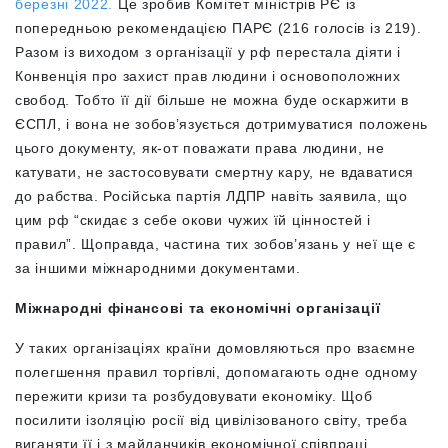
березні 2022.
Це зробив Комітет міністрів РЄ із
попередньою рекомендацією ПАРЄ (216 голосів із 219).
Разом із виходом з організації у рф перестала діяти і
Конвенція про захист прав людини і основоположних
свобод. Тобто її дії більше не можна буде оскаржити в
ЄСПЛ, і вона не зобов’язується дотримуватися положень
цього документу, як-от поважати права людини, не
катувати, не застосовувати смертну кару, не вдаватися
до рабства. Російська партія ЛДПР навіть заявила, що
цим рф “скидає з себе окови чужих їй цінностей і
правил”. Щоправда, частина тих зобов’язань у неї ще є
за іншими міжнародними документами.
Міжнародні фінансові та економічні організації
У таких організаціях країни домовляються про взаємне
полегшення правил торгівлі, допомагають одне одному
пережити кризи та розбудовувати економіку. Щоб
посилити ізоляцію росії від цивілізованого світу, треба
виганяти її і з майданчиків економічної співпраці.