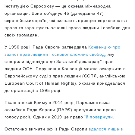
інституцією Євросоюзу — це окрема міжнародна
організація. Вона об’єднує 46 (донедавна 47)
європейських країн, які визнають
принцип верховенства
права та гарантують основні права людини і свободи для
своїх громадян
.
У 1950 році Рада Європи затвердила
Конвенцію про
захист прав людини і основоположних свобод
, яку
створили відповідно до Загальної декларації прав
людини ООН. Порушення Конвенції можна оскаржити в
Європейському суді з прав людини (ЄСПЛ, англійською
European Court of Human Rights). Україна приєдналася
до організації в 1995 році.
Після анексії Криму в 2014 році, Парламентська
асамблея Рада Європи (ПАРЄ) призупинила право
голосу росії. Однак у 2019 це право
їй повернули.
Остаточно вигнати рф із Ради Європи
вдалося лише в