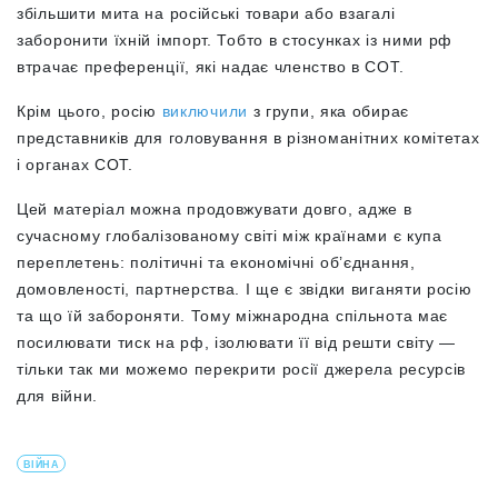
збільшити мита на російські товари або взагалі
заборонити їхній імпорт. Тобто в стосунках із ними рф
втрачає преференції, які надає членство в СОТ.
Крім цього, росію
виключили
з групи, яка обирає
представників для головування в різноманітних комітетах
і органах СОТ.
Цей матеріал можна продовжувати довго, адже в
сучасному глобалізованому світі між країнами є купа
переплетень: політичні та економічні об’єднання,
домовленості, партнерства. І ще є звідки виганяти росію
та що їй забороняти. Тому міжнародна спільнота має
посилювати тиск на рф, ізолювати її від решти світу —
тільки так ми можемо перекрити росії джерела ресурсів
для війни.
ВІЙНА