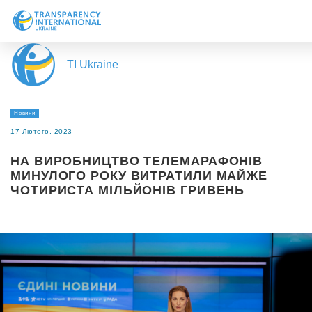
Про нас
TI Ukraine
Новини
Дослідження
Новини
Напрями роботи
17 Лютого, 2023
Долучитися
НА ВИРОБНИЦТВО ТЕЛЕМАРАФОНІВ
МИНУЛОГО РОКУ ВИТРАТИЛИ МАЙЖЕ
ЧОТИРИСТА МІЛЬЙОНІВ ГРИВЕНЬ