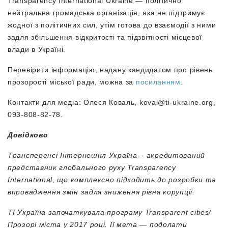
Transparency International Ukraine — політично
нейтральна громадська організація, яка не підтримує
жодної з політичних сил, утім готова до взаємодії з ними
задля збільшення відкритості та підзвітності місцевої
влади в Україні.
Перевірити інформацію, надану кандидатом про рівень
прозорості міської ради, можна за
посиланням
.
Контакти для медіа: Олеся Коваль,
koval@ti-ukraine.org
,
093-808-82-78.
Довідково
Трансперенсі Інтернешнл Україна – акредитований
представник глобального руху Transparency
International, що комплексно підходить до розробки та
впровадження змін задля зниження рівня корупції.
ТІ Україна започаткувала програму Transparent cities/
Прозорі міста у 2017 році. Її мета — подолати