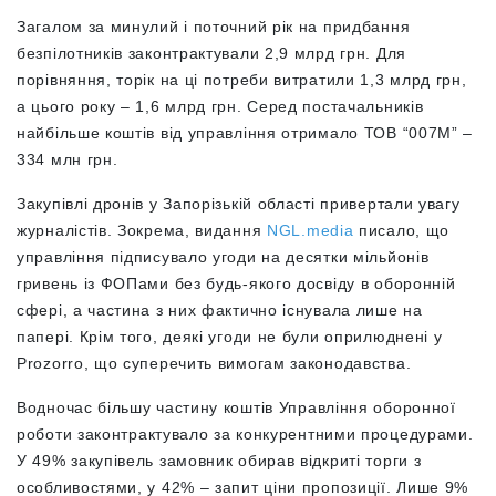
Загалом за минулий і поточний рік на придбання
безпілотників законтрактували 2,9 млрд грн. Для
порівняння, торік на ці потреби витратили 1,3 млрд грн,
а цього року – 1,6 млрд грн. Серед постачальників
найбільше коштів від управління отримало ТОВ “007М” –
334 млн грн.
Закупівлі дронів у Запорізькій області привертали увагу
журналістів. Зокрема, видання
NGL.media
писало, що
управління підписувало угоди на десятки мільйонів
гривень із ФОПами без будь-якого досвіду в оборонній
сфері, а частина з них фактично існувала лише на
папері. Крім того, деякі угоди не були оприлюднені у
Prozorro, що суперечить вимогам законодавства.
Водночас більшу частину коштів
Управління оборонної
роботи
законтрактувало за конкурентними процедурами.
У 49% закупівель замовник обирав відкриті торги з
особливостями, у 42% – запит ціни пропозиції. Лише 9%