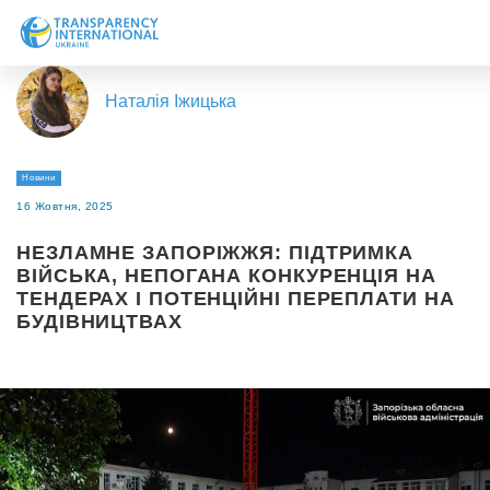
Про нас
Наталія Іжицька
Новини
Дослідження
Новини
Напрями роботи
16 Жовтня, 2025
Долучитися
НЕЗЛАМНЕ ЗАПОРІЖЖЯ: ПІДТРИМКА
ВІЙСЬКА, НЕПОГАНА КОНКУРЕНЦІЯ НА
ТЕНДЕРАХ І ПОТЕНЦІЙНІ ПЕРЕПЛАТИ НА
БУДІВНИЦТВАХ