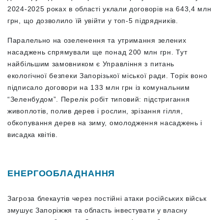
2024-2025 роках в області уклали договорів на 643,4 млн
грн, що дозволило їй увійти у топ-5 підрядників.
Паралельно на озеленення та утримання зелених
насаджень спрямували ще понад 200 млн грн. Тут
найбільшим замовником є Управління з питань
екологічної безпеки Запорізької міської ради. Торік воно
підписало договори на 133 млн грн із комунальним
“Зеленбудом”. Перелік робіт типовий: підстригання
живоплотів, полив дерев і рослин, зрізання гілля,
обкопування дерев на зиму, омолодження насаджень і
висадка квітів.
ЕНЕРГООБЛАДНАННЯ
Загроза блекаутів через постійні атаки російських військ
змушує Запоріжжя та область інвестувати у власну