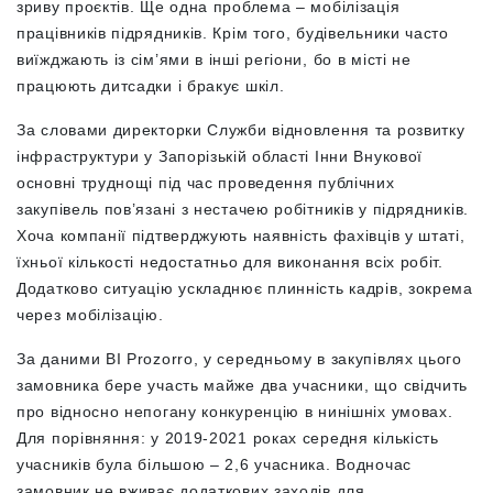
зриву проєктів. Ще одна проблема – мобілізація
працівників підрядників. Крім того, будівельники часто
виїжджають із сім’ями в інші регіони, бо в місті не
працюють дитсадки і бракує шкіл.
За словами директорки Служби відновлення та розвитку
інфраструктури у Запорізькій області Інни Внукової
основні труднощі під час проведення публічних
закупівель пов’язані з нестачею робітників у підрядників.
Хоча компанії підтверджують наявність фахівців у штаті,
їхньої кількості недостатньо для виконання всіх робіт.
Додатково ситуацію ускладнює плинність кадрів, зокрема
через мобілізацію.
За даними BI Prozorro, у середньому в закупівлях цього
замовника бере участь майже два учасники, що свідчить
про відносно непогану конкуренцію в нинішніх умовах.
Для порівняння: у 2019-2021 роках середня кількість
учасників була більшою – 2,6 учасника. Водночас
замовник не вживає додаткових заходів для