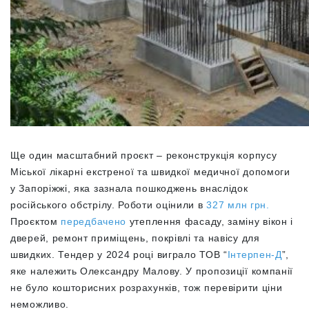
Ще один масштабний проєкт – реконструкція корпусу
Міської лікарні екстреної та швидкої медичної допомоги
у Запоріжжі, яка зазнала пошкоджень внаслідок
російського обстрілу. Роботи оцінили в
327 млн грн.
Проєктом
передбачено
утеплення фасаду, заміну вікон і
дверей, ремонт приміщень, покрівлі та навісу для
швидких. Тендер у 2024 році виграло ТОВ “
Інтерпен-Д
”,
яке належить Олександру Малову. У пропозиції компанії
не було кошторисних розрахунків, тож перевірити ціни
неможливо.