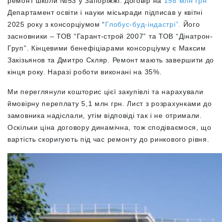
ремонт школи №53 у Запоріжжі. Договір на
198 млн грн
Департамент освіти і науки міськради підписав у квітні
2025 року з консорціумом “
Глобус-буд-індастрі”.
Його
засновники – ТОВ “Гарант-строй 2007” та ТОВ “Дінатрон-
Груп”. Кінцевими бенефіціарами консорціуму є Максим
Закізьянов та Дмитро Скляр. Ремонт мають завершити до
кінця року. Наразі роботи виконані на 35%.
Ми переглянули кошторис цієї закупівлі та нарахували
ймовірну переплату 5,1 млн грн. Лист з розрахунками до
замовника надіслали, утім відповіді так і не отримали.
Оскільки ціна договору динамічна, тож
сподіваємося, що
вартість скоригують під час ремонту до ринкового рівня.