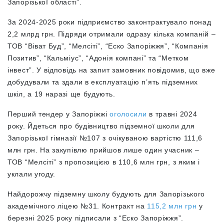
Запорізької області”.
За 2024-2025 роки підприємство законтрактувало понад
2,2 млрд грн. Підряди отримали одразу кілька компаній –
ТОВ “Віват Буд”, “Мелсіті”, “Еско Запоріжжя”, “Компанія
Позитив”, “Кальміус”, “Адонія компані” та “Метком
інвест”. У відповідь на запит замовник повідомив, що вже
добудували та здали в експлуатацію п’ять підземних
шкіл, а 19 наразі ще будують.
Перший тендер у Запоріжжі
оголосили
в травні 2024
року. Йдеться про будівництво підземної школи для
Запорізької гімназії №107 з очікуваною вартістю 111,6
млн грн. На закупівлю прийшов лише один учасник –
ТОВ “Мелсіті” з пропозицією в 110,6 млн грн, з яким і
уклали угоду.
Найдорожчу підземну школу будують для Запорізького
академічного ліцею №31. Контракт на
115,2 млн грн
у
березні 2025 року підписали з “Еско Запоріжжя”.