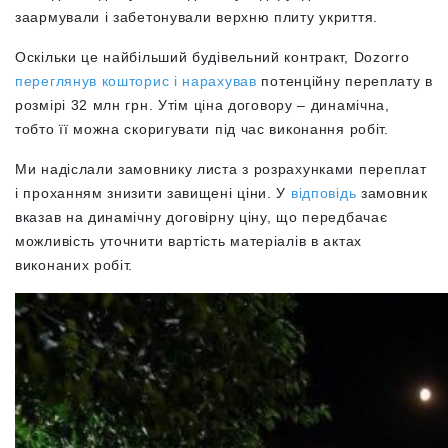
заармували і забетонували верхню плиту укриття.
Оскільки це найбільший будівельний контракт, Dozorro
переглянув кошторис і нарахував
потенційну переплату в
розмірі 32 млн грн. Утім
ціна договору – динамічна,
тобто її можна скоригувати під час виконання робіт.
Ми надіслали замовнику листа з розрахунками переплат
і проханням знизити завищені ціни. У
відповідь
замовник
вказав на динамічну договірну ціну, що передбачає
можливість уточнити вартість матеріалів в актах
виконаних робіт.