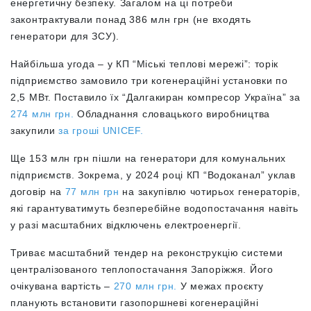
енергетичну безпеку. Загалом на ці потреби
законтрактували понад 386 млн грн (не входять
генератори для ЗСУ).
Найбільша угода – у КП “Міські теплові мережі”: торік
підприємство замовило три когенераційні установки по
2,5 МВт. Поставило їх “Далгакиран компресор Україна” за
274 млн грн.
Обладнання словацького виробництва
закупили
за гроші UNICEF.
Ще 153 млн грн пішли на генератори для комунальних
підприємств. Зокрема, у 2024 році КП “Водоканал” уклав
договір на
77 млн грн
на закупівлю чотирьох генераторів,
які гарантуватимуть безперебійне водопостачання навіть
у разі масштабних відключень електроенергії.
Триває масштабний тендер на реконструкцію системи
централізованого теплопостачання Запоріжжя. Його
очікувана вартість –
270 млн грн.
У межах проєкту
планують встановити газопоршневі когенераційні