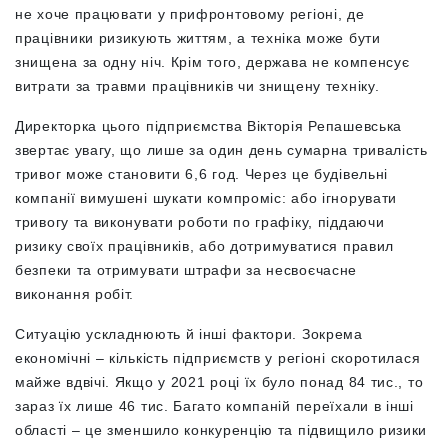
не хоче працювати у прифронтовому регіоні, де
працівники ризикують життям, а техніка може бути
знищена за одну ніч. Крім того, держава не компенсує
витрати за травми працівників чи знищену техніку.
Директорка цього підприємства Вікторія Репашевська
звертає увагу, що лише за один день сумарна тривалість
тривог може становити 6,6 год. Через це будівельні
компанії вимушені шукати компроміс: або ігнорувати
тривогу та виконувати роботи по графіку, піддаючи
ризику своїх працівників,
або дотримуватися правил
безпеки та отримувати штрафи за несвоєчасне
виконання робіт.
Ситуацію ускладнюють й інші фактори. Зокрема
економічні – кількість підприємств у регіоні скоротилася
майже вдвічі. Якщо у 2021 році їх було понад 84 тис., то
зараз їх лише 46 тис. Багато компаній переїхали в інші
області – це зменшило конкуренцію та підвищило ризики