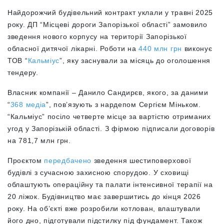
Найдорожчий будівельний контракт уклали у травні 2025
року. ДП “Місцеві дороги Запорізької області” замовило
зведення нового корпусу на території Запорізької
обласної дитячої лікарні. Роботи на
440 млн грн
виконує
ТОВ “
Кальміус
”, яку заснували за місяць до оголошення
тендеру.
Власник компанії – Данило Сандирєв, якого, за даними
“
368 медіа
”, пов’язують з нардепом Сергієм Міньком.
“Кальміус” посіло
четверте місце за вартістю отриманих
угод у Запорізькій області. З фірмою підписали договорів
на 781,7 млн грн.
Проєктом
передбачено
зведення шестиповерхової
будівлі з сучасною захисною спорудою. У сховищі
облаштують операційну та палати інтенсивної терапії на
20 ліжок. Будівництво має завершитись до кінця 2026
року. На об’єкті вже розробили котлован, влаштували
його дно, підготували підстилку під фундамент. Також