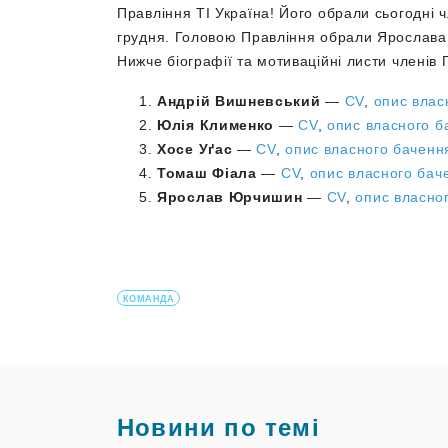
Правління ТІ Україна! Його обрали сьогодні ч
грудня. Головою Правління обрали Ярослав
Нижче біографії та мотиваційні листи членів 
Андрій Вишневський
—
CV
,
опис влас
Юлія Клименко
—
CV
,
опис власного б
Хосе Уґас
—
CV
,
опис власного бачення
Томаш Фіала
—
CV
,
опис власного баче
Ярослав Юрчишин
—
CV
,
опис власног
КОМАНДА
Новини по темі