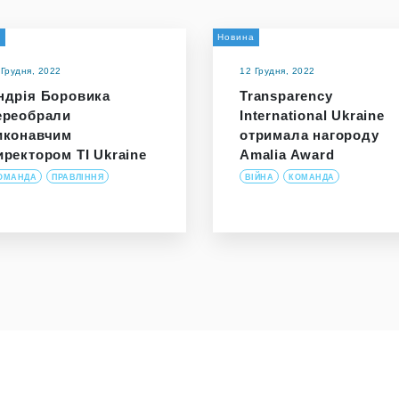
а
Новина
 Грудня, 2022
12 Грудня, 2022
ндрія Боровика
Transparency
ереобрали
International Ukraine
иконавчим
отримала нагороду
иректором TI Ukraine
Amalia Award
ОМАНДА
ПРАВЛІННЯ
ВІЙНА
КОМАНДА