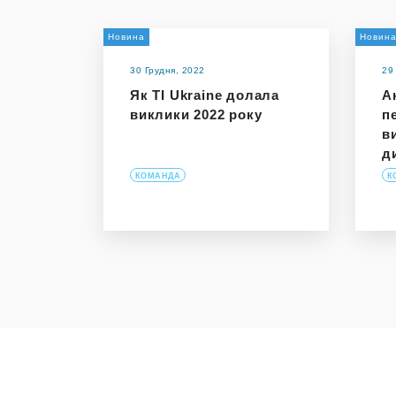
Новина
Новин
30 Грудня, 2022
29
Як TI Ukraine долала
А
виклики 2022 року
п
в
д
КОМАНДА
К