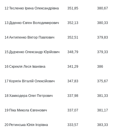
12
Тесленко Ірина Олександрівна
351,85
380,67
13
Діденко Євген Володимирович
352,13
380,33
14
Антипенко Віктор Павлович
352,51
379,83
15
Дудченко Олександр Юрійович
348,79
379,33
16
Скрекля Леся Іванівна
341,29
386
17
Корягін Віталій Олексійович
347,83
375,67
18
Хамходера Олег Петрович
337,98
381,33
19
Піка Микола Євгенович
337,07
381,17
20
Ретинська Юлія Ігорівна
333,57
383,33