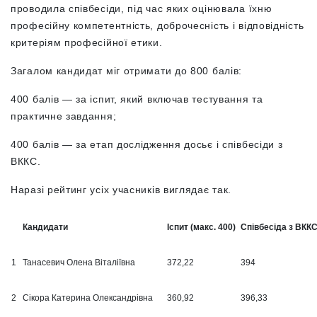
проводила співбесіди, під час яких оцінювала їхню
професійну компетентність, доброчесність і відповідність
критеріям професійної етики.
Загалом кандидат міг отримати до 800 балів:
400 балів — за іспит, який включав тестування та
практичне завдання;
400 балів — за етап дослідження досьє і співбесіди з
ВККС.
Наразі рейтинг усіх учасників виглядає так.
Кандидати
Іспит (макс. 400)
Співбесіда з ВККС
1
Танасевич Олена Віталіївна
372,22
394
2
Сікора Катерина Олександрівна
360,92
396,33