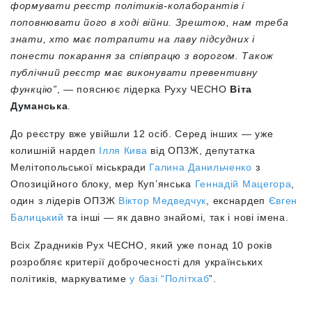
формувати реєстр політиків-колаборантів і
поповнювати його в ході війни. Зрештою, нам треба
знати, хто має потрапити на лаву підсудних і
понести покарання за співпрацю з ворогом. Також
публічний реєстр має виконувати превентивну
функцію”
, — пояснює лідерка Руху ЧЕСНО
Віта
Думанська
.
До реєстру вже увійшли 12 осіб. Серед інших — уже
колишній нардеп
Ілля Кива
від ОПЗЖ, депутатка
Мелітопольської міськради
Галина Данильченко
з
Опозиційного блоку, мер Куп’янська
Геннадій Мацегора
,
один з лідерів ОПЗЖ
Віктор Медведчук
, екснардеп
Євген
Балицький
та інші — як давно знайомі, так і нові імена.
Всіх Zрадників Рух ЧЕСНО, який уже понад 10 років
розробляє критерії доброчесності для українських
політиків, маркуватиме
у базі “Політхаб
”.