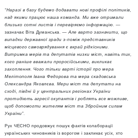
“Наразі в базу будемо додавати нові профілі політиків,
над якими працює наша команда. Ми вже отримали
близько сотні листів і перевіряємо інформацію.
—
зазначає Віта Думанська. —
Але варто зазначити, що
випадки державної зради з-поміж представників
місцевого самоврядування є вкрай рідкісними.
Витримка мерів та депутатів низки міст, навіть тих,
кого раніше вважали проросійськими, викликає
захоплення. Чого тільки варті історії про мера
Мелітополя Івана Федорова та мера скадовська
Олександра Яковлєва. Мери міст та депутати на
сході, півдні й у центральних регіонах України
протидіють агресії окупантів і роблять все можливе,
щоб допомогти жителям міст та Збройним силам
України”.
Рух ЧЕСНО продовжує пошук фактів колаборації
українських чиновників із ворогом і закликає усіх, хто