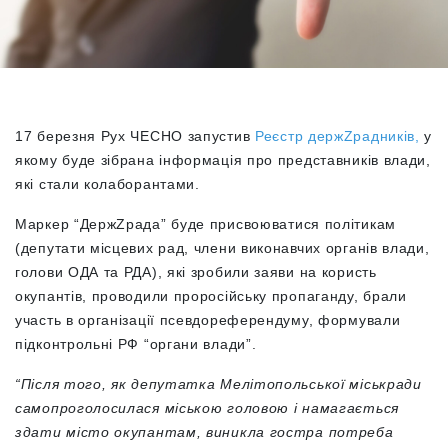
17 березня Рух ЧЕСНО запустив
Реєстр держZрадників,
у
якому буде зібрана інформація про представників влади,
які стали колаборантами.
Маркер “ДержZрада” буде присвоюватися політикам
(депутати місцевих рад, члени виконавчих органів влади,
голови ОДА та РДА), які зробили заяви на користь
окупантів, проводили проросійську пропаганду, брали
участь в організації псевдореферендуму, формували
підконтрольні РФ “органи влади”.
“Після того, як депутатка Мелітопольської міськради
самопроголосилася міською головою і намагається
здати місто окупантам, виникла гостра потреба