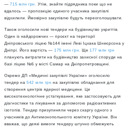
—
715 млн грн.
Утім, знайти підрядника поки що не
вдалось — пропозицію єдиного учасника закупівлі
відхилили. Ймовірно закупівлю будуть переоголошувати.
Також оголосили нові тендери на будівництво укриттів.
Один із найдорожчих — проєкт на території
Дніпровського ліцею №144 імені Леві Іцхака Шнеєрсона у
Дніпрі. Його вартість —
175 млн грн
. Ще
177 млн грн
планують витратити на будівництво захисної споруди на
базі ліцею №6 у місті Самар на Дніпропетровщині.
Окремо ДП «Медичні закупівлі України» оголосило
тендер на
542 млн грн
на закупівлю обладнання для
створення центрів ядерної медицини. Це
високотехнологічне устаткування, яке застосовують для
діагностики та лікування за допомогою радіоактивних
ізотопів. Тендер призупиняли через скаргу одного з
учасників до Антимонопольногго комітету України. Він
вважав, що деякі вимоги тендеру штучно обмежують