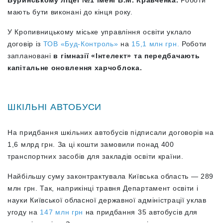
Буринському ліцеї №1 імені В.М. Кравченка.
Роботи
мають бути виконані до кінця року.
У Кропивницькому міське управління освіти уклало
договір із
ТОВ «Буд-Контроль»
на
15,1 млн грн.
Роботи
заплановані
в гімназії «Інтелект» та передбачають
капітальне оновлення харчоблока.
ШКІЛЬНІ АВТОБУСИ
На придбання шкільних автобусів підписали договорів на
1,6 млрд грн. За ці кошти замовили понад 400
транспортних засобів для закладів освіти країни.
Найбільшу суму законтрактувала Київська область — 289
млн грн. Так, наприкінці травня Департамент освіти і
науки Київської обласної державної адміністрації уклав
угоду на
147 млн грн
на придбання 35 автобусів для