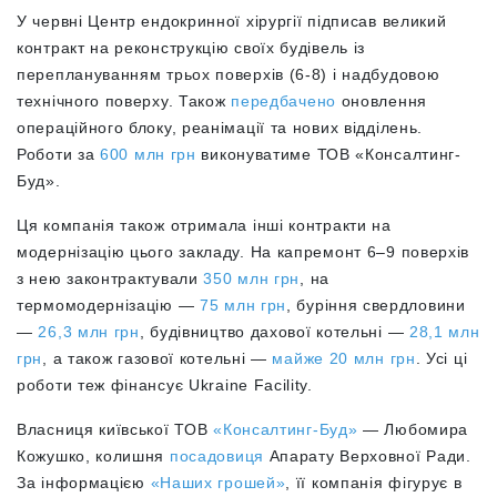
У червні Центр ендокринної хірургії підписав великий
контракт на реконструкцію своїх будівель із
переплануванням трьох поверхів (6-8) і надбудовою
технічного поверху. Також
передбачено
оновлення
операційного блоку, реанімації та нових відділень.
Роботи за
600 млн грн
виконуватиме ТОВ «Консалтинг-
Буд».
Ця компанія також отримала інші контракти на
модернізацію цього закладу. На капремонт 6–9 поверхів
з нею законтрактували
350 млн грн
, на
термомодернізацію —
75 млн грн
, буріння свердловини
—
26,3 млн грн
, будівництво дахової котельні —
28,1 млн
грн
, а також газової котельні —
майже 20 млн грн
. Усі ці
роботи теж фінансує
Ukraine Facility.
Власниця київської ТОВ
«Консалтинг-Буд»
— Любомира
Кожушко, колишня
посадовиця
Апарату Верховної Ради.
За інформацією
«Наших грошей»
, її компанія фігурує в