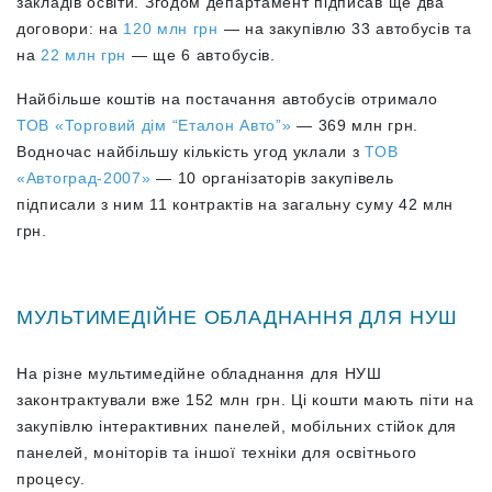
закладів освіти. Згодом департамент підписав ще два
договори: на
120 млн грн
— на закупівлю 33 автобусів та
на
22 млн грн
— ще 6 автобусів.
Найбільше коштів на постачання автобусів отримало
ТОВ «Торговий дім “Еталон Авто”»
— 369 млн грн.
Водночас найбільшу кількість угод уклали з
ТОВ
«Автоград-2007»
— 10 організаторів закупівель
підписали з ним 11 контрактів на загальну суму 42 млн
грн.
МУЛЬТИМЕДІЙНЕ ОБЛАДНАННЯ ДЛЯ НУШ
На різне мультимедійне обладнання для НУШ
законтрактували вже 152 млн грн. Ці кошти мають піти на
закупівлю інтерактивних панелей, мобільних стійок для
панелей, моніторів та іншої техніки для освітнього
процесу.