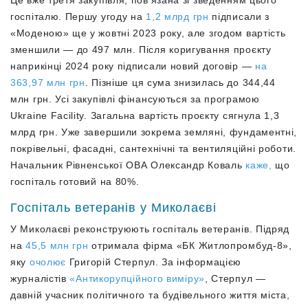
Це вже третя закупівля, пов’язана зі зведенням цього
госпіталю. Першу угоду на
1,2 млрд грн
підписали з
«Моденою» ще у жовтні 2023 року, але згодом вартість
зменшили — до 497 млн. Після коригування проєкту
наприкінці 2024 року підписали новий договір —
на
363,97 млн грн
. Пізніше ця сума знизилась до 344,44
млн грн. Усі закупівлі фінансуються за програмою
Ukraine Facility. Загальна вартість проєкту сягнула 1,3
млрд грн. Уже завершили зокрема земляні, фундаментні,
покрівельні, фасадні, сантехнічні та вентиляційні роботи.
Начальник Рівненської ОВА Олександр Коваль
каже,
що
госпіталь готовий на 80%.
Госпіталь ветеранів у Миколаєві
У Миколаєві реконструюють госпіталь ветеранів. Підряд
на
45,5 млн грн
отримала фірма «БК Житлопромбуд-8»,
яку
очолює
Григорій Стерпул. За інформацією
журналістів
«Антикорупційного виміру»
, Стерпул —
давній учасник політичного та будівельного життя міста,