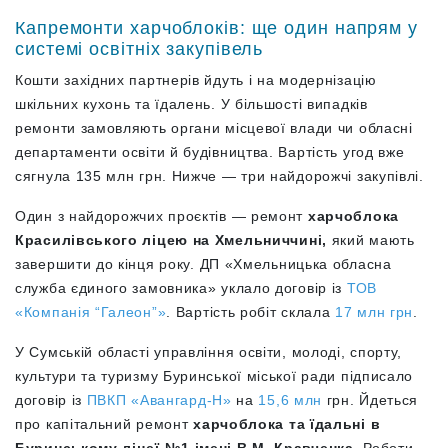
Капремонти харчоблоків: ще один напрям у
системі освітніх закупівель
Кошти західних партнерів йдуть і на модернізацію
шкільних кухонь та їдалень. У більшості випадків
ремонти замовляють органи місцевої влади чи обласні
департаменти освіти й будівництва. Вартість угод вже
сягнула 135 млн грн. Нижче — три найдорожчі закупівлі.
Один з найдорожчих проєктів — ремонт
харчоблока
Красилівського ліцею на Хмельниччині,
який мають
завершити до кінця року.
ДП
«Хмельницька обласна
служба єдиного замовника» уклало договір із
ТОВ
«Компанія “Галеон”»
. Вартість робіт склала
17 млн грн
.
У Сумській області управління освіти, молоді, спорту,
культури та туризму Буринської міської ради підписало
договір із
ПВКП «Авангард-Н»
на
15,6 млн
грн. Йдеться
про капітальний ремонт
харчоблока та їдальні в