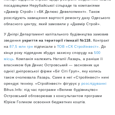
посадовцями Нерубайської сільради та компаніями
«Давмір Строй» і «БК Делюкс Девелопмент». Також
розслідують завищення вартості ремонту даху Одеського
обласного центру, який замовили у «Давмір Строй».
У Дніпрі Департамент капітального будівництва замовив
зведення
укриття на території гімназії №118.
Контракт
на
87,5 млн грн
підписали з
ТОВ «СК Стройінвест»
. До
кінця року підрядник збудує захисну споруду на
500
місць.
Компанія належить Наталії Лазарь, а раніше її
власником був Денис Островський — засновник ще
однієї дніпровської фірми «Біг Сіті Груп», яку колись
також очолювала Лазарь. Саме в неї «Стройінвест» нині
орендує техніку. «Стройінвест» фігурує у
розслідуванні
Bihus.Info: під час програми «Велике будівництво»
Островський обговорював з консультантом програми
Юрієм Голиком освоєння бюджетних коштів.