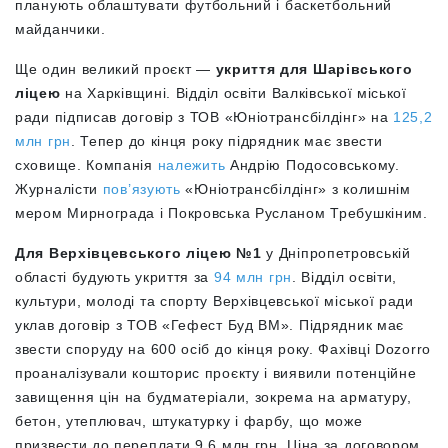
планують облаштувати футбольний і баскетбольний
майданчики.
Ще один великий проєкт —
укриття для Шарівського
ліцею
на Харківщині. Відділ освіти Валківської міської
ради підписав договір з ТОВ «Юніотрансбілдінг» на
125,2
млн грн
. Тепер до кінця року підрядник має звести
сховище. Компанія
належить
Андрію Подосовському.
Журналісти
пов’язують
«Юніотрансбілдінг»
з колишнім
мером Мирнограда і Покровська Русланом Требушкіним.
Для Верхівцевського ліцею №1
у Дніпропетровській
області будують укриття за
94 млн грн
. Відділ освіти,
культури, молоді та спорту Верхівцевської міської ради
уклав договір з ТОВ «Гефест Буд ВМ». Підрядник має
звести споруду на 600 осіб до кінця року. Фахівці Dozorro
проаналізували кошторис проєкту і виявили потенційне
завищення цін на будматеріали, зокрема на арматуру,
бетон, утеплювач, штукатурку і фарбу, що може
призвести до переплати 9,6 млн грн. Ціна за договором