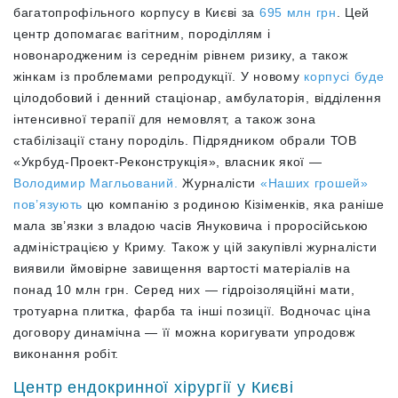
багатопрофільного корпусу в Києві за
695 млн грн
. Цей
центр допомагає вагітним, породіллям і
новонародженим із середнім рівнем ризику, а також
жінкам із проблемами репродукції. У новому
корпусі буде
цілодобовий і денний стаціонар, амбулаторія, відділення
інтенсивної терапії для немовлят, а також зона
стабілізації стану породіль. Підрядником обрали ТОВ
«Укрбуд-Проект-Реконструкція», власник якої —
Володимир Магльований.
Журналісти
«Наших грошей»
пов’язують
цю компанію з родиною Кізіменків, яка раніше
мала зв’язки з владою часів Януковича і проросійською
адміністрацією у Криму. Також у цій закупівлі журналісти
виявили ймовірне завищення вартості матеріалів на
понад 10 млн грн. Серед них — гідроізоляційні мати,
тротуарна плитка, фарба та інші позиції. Водночас ціна
договору динамічна —
її можна коригувати упродовж
виконання робіт.
Центр ендокринної хірургії у Києві