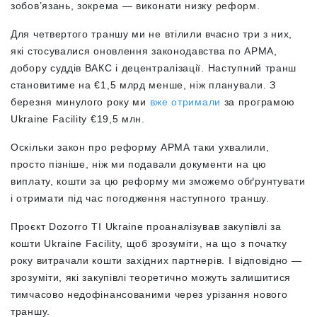
зобов’язань, зокрема — виконати низку реформ.
Для четвертого траншу ми не втілили вчасно три з них,
які стосувалися оновлення законодавства по АРМА,
добору суддів ВАКС і децентралізації. Наступний транш
становитиме на €1,5 млрд менше, ніж планували. З
березня минулого року ми
вже отримали
за програмою
Ukraine Facility €19,5 млн.
Оскільки закон про реформу АРМА таки ухвалили,
просто пізніше, ніж ми подавали документи на цю
виплату, кошти за цю реформу ми зможемо обґрунтувати
і отримати під час погодження наступного траншу.
Проєкт Dozorro TI Ukraine проаналізував закупівлі за
кошти Ukraine Facility, щоб зрозуміти, на що з початку
року витрачали кошти західних партнерів. І відповідно —
зрозуміти, які закупівлі теоретично можуть залишитися
тимчасово недофінансованими через урізання нового
траншу.