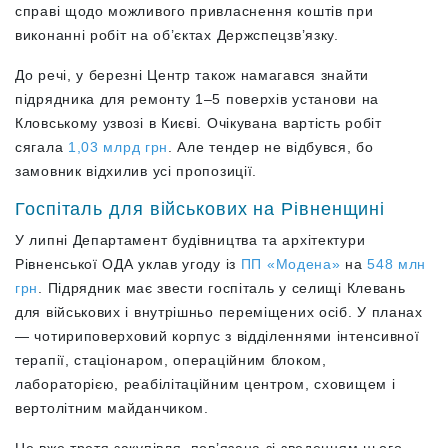
справі щодо можливого привласнення коштів при
виконанні робіт на об’єктах Держспецзв’язку.
До речі, у березні Центр також намагався знайти
підрядника для ремонту 1–5 поверхів установи на
Кловському узвозі в Києві. Очікувана вартість робіт
сягала
1,03 млрд грн
. Але тендер не відбувся, бо
замовник відхилив усі пропозиції.
Госпіталь для військових на Рівненщині
У липні Департамент будівництва та архітектури
Рівненської ОДА уклав угоду із
ПП «Модена»
на
548 млн
грн
. Підрядник має звести госпіталь у селищі Клевань
для військових і внутрішньо переміщених осіб. У планах
— чотириповерховий корпус з відділеннями інтенсивної
терапії, стаціонаром, операційним блоком,
лабораторією, реабілітаційним центром, сховищем і
вертолітним майданчиком.