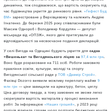
динамічна, тож сподіваємося, що вартість скоригують під
час будівництва укриття до ринкового рівня.
«Гефест Буд
ВМ»
зареєстроване у Верхівцевому та належить Андрію
Ігнатенко. До березня 2025 року співвласниками були
Максим Однороб і Володимир Кордулян — депутат
міськради від «ОПЗЖ», якого двічі притягували до
відповідальності за несвоєчасне подання декларацій.
У селі Вигода на Одещині будують укриття для
садка
«Вишенька» та Вигодянського ліцею за
97,4 млн грн
.
Воно буде розраховане на 711 осіб. Роботи замовило
правління освіти, культури, молоді та спорту
Вигодянської сільської ради у
ТОВ «Давмір Строй»
.
Фахівці Dozorro виявили можливу переплату майже
9
млн грн
— ціни завищили на арматуру, бетон, цеглу.
Ціна договору тверда, а тому замовник не зможе легко
скоригувати вартість матеріалів у процесі виконання
робіт.
За інформацією
«Наших грошей»
, у 2023 році
поліція відкрила справи щодо розтрати бюджетних коштів