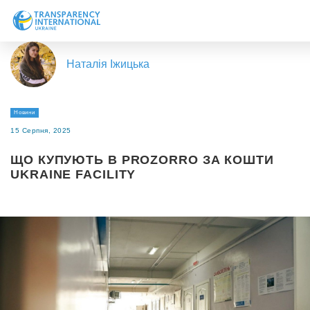
Про нас
Наталія Іжицька
Новини
Дослідження
Новини
Напрями роботи
15 Серпня, 2025
Долучитися
ЩО КУПУЮТЬ В PROZORRO ЗА КОШТИ
UKRAINE FACILITY