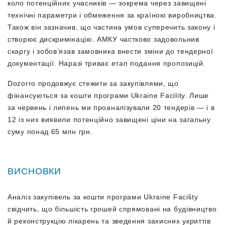
коло потенційних учасників — зокрема через завищені
технічні параметри і обмеження за країною виробництва.
Також він зазначив, що частина умов суперечить закону і
створює дискримінацію. АМКУ частково задовольнив
скаргу і зобов’язав замовника внести зміни до тендерної
документації. Наразі триває етап подання пропозицій.
Dozorro продовжує стежити за закупівлями, що
фінансуються за кошти програми Ukraine Facility.
Лише
за червень і липень ми проаналізували 20 тендерів — і в
12 із них виявили потенційно завищені ціни на загальну
суму понад 65 млн грн.
ВИСНОВКИ
Аналіз закупівель за кошти програми Ukraine Facility
свідчить, що більшість грошей спрямовані на будівництво
й реконструкцію лікарень та зведення захисних укриттів