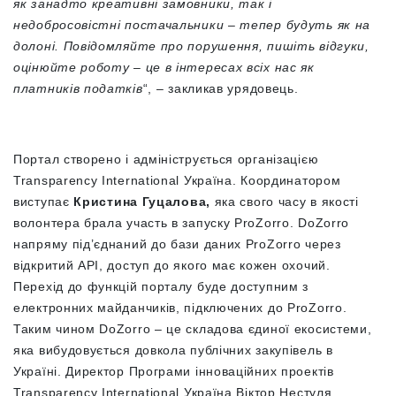
як занадто креативні замовники, так і
недобросовістні постачальники – тепер будуть як на
долоні. Повідомляйте про порушення, пишіть відгуки,
оцінюйте роботу – це в інтересах всіх нас як
платників податків
“, – закликав урядовець.
Портал створено і адмініструється організацією
Transparency International Україна. Координатором
виступає
Кристина Гуцалова,
яка свого часу в якості
волонтера брала участь в запуску ProZorro. DoZorro
напряму під’єднаний до бази даних ProZorro через
відкритий АРІ, доступ до якого має кожен охочий.
Перехід до функцій порталу буде доступним з
електронних майданчиків, підключених до ProZorro.
Таким чином DoZorro – це складова єдиної екосистеми,
яка вибудовується довкола публічних закупівель в
Україні. Директор Програми інноваційних проектів
Transparency International Україна Віктор Нестуля