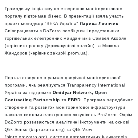
Громадську ініціативу по створенню моніторингового
порталу підтримав бізнес. В презентації взяла участь
проект менеджер “ВЕКА Україна”
Лариса Леончик
.
Співпрацювати з DoZorro пообіцяли і представники
торгівельних електронних майданчиків Самвел Акобян
(керівник проекту Держзакупівлі.онлайн) та Микола
Жандоров (керівник zakupki.prom.ua).
Портал створено в рамках дворічної моніторингової
програми, яка реалізується Transparency International
Україна за підтримки
Omidyar Network, Open
Contracting Partnership
та
EBRD
. Програма передбачає
створення та розвиток моніторингової інфраструктури
навколо системи електронних закупівель ProZorro. Окрім
DoZorro розвиваються аналітичні інструменти на основі
Qlik Sense (bi.prozorro.org) та Qlik View
(bipro.prozorro.org), система автоматичних індикаторів