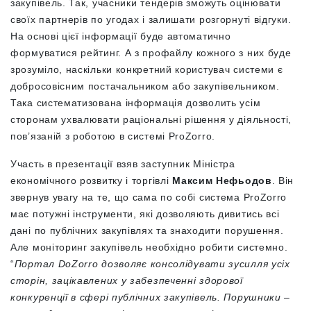
закупівель. Так, учасники тендерів зможуть оцінювати
своїх партнерів по угодах і залишати розгорнуті відгуки.
На основі цієї інформації буде автоматично
формуватися рейтинг. А з профайлу кожного з них буде
зрозуміло, наскільки конкретний користувач системи є
добросовісним постачальником або закупівельником.
Така систематизована інформація дозволить усім
сторонам ухвалювати раціональні рішення у діяльності,
пов’язаній з роботою в системі ProZorro.
Участь в презентації взяв заступник Міністра
економічного розвитку і торгівлі
Максим Нефьодов
. Він
звернув увагу на те, що сама по собі система ProZorro
має потужні інструменти, які дозволяють дивитись всі
дані по публічних закупівлях та знаходити порушення.
Але моніторинг закупівель необхідно робити системно.
“
Портал DoZorro дозволяє консолідувати зусилля усіх
сторін, зацікавлених у забезпеченні здорової
конкуренції в сфері публічних закупівель. Порушники –