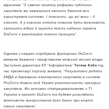
відзначив: “
З самого початку реформи публічних
закупівель ми намагалися змінити бачення всіх
користувачів системи. І пояснити, що всі вони – її
клієнти. А у кожного клієнта повинна бути можливість
залишити відгук й оцінити якість наданих сервісів.
DoZorro є реалізацією такого принципу
”.
Одними з перших спробувати функціонал DoZorro
виявили бажання і представники київської міської влади.
Заступник директора КП “Інформатика”
Тетяна Коба
під
час презентації порталу заявила: “
Результати роботи
КМДА в державних електронних закупівлях в системі
ProZorro довели всій Україні реалістичність прозорих
закупівель. Ми активно співпрацюватимемо з ТІ
Україна в проекті DoZorro та будемо розглядати
можливість використання його даних при аналізі
наших закупівель
”.