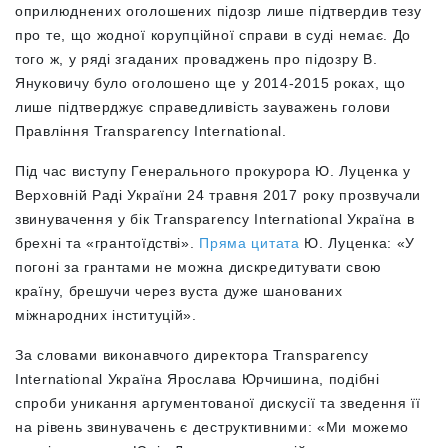
оприлюднених оголошених підозр лише підтвердив тезу
про те, що жодної корупційної справи в суді немає. До
того ж, у ряді згаданих проваджень про підозру В.
Януковичу було оголошено ще у 2014-2015 роках, що
лише підтверджує справедливість зауважень голови
Правління Transparency International.
Під час виступу Генерального прокурора Ю. Луценка у
Верховній Раді України 24 травня 2017 року прозвучали
звинувачення у бік Transparency International Україна в
брехні та «грантоїдстві».
Пряма цитата
Ю. Луценка: «У
погоні за грантами не можна дискредитувати свою
країну, брешучи через вуста дуже шанованих
міжнародних інституцій».
За словами виконавчого директора Transparency
International Україна Ярослава Юрчишина, подібні
спроби уникання аргументованої дискусії та зведення її
на рівень звинувачень є деструктивними: «Ми можемо