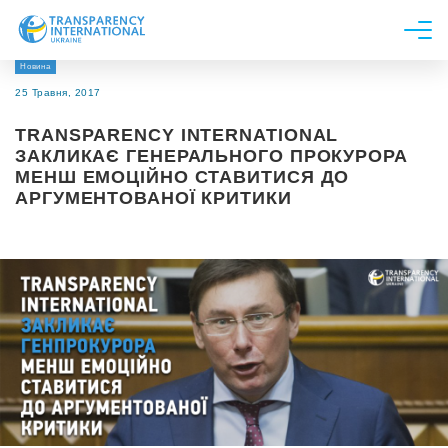
Новина
Про нас
25 Травня, 2017
Новини
TRANSPARENCY INTERNATIONAL
Дослідження
ЗАКЛИКАЄ ГЕНЕРАЛЬНОГО ПРОКУРОРА
МЕНШ ЕМОЦІЙНО СТАВИТИСЯ ДО
Напрями роботи
АРГУМЕНТОВАНОЇ КРИТИКИ
Долучитися