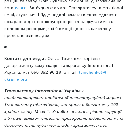
розцінити заяву Юрія Луценка як емоційну, зважаючи на
його
слова
. За будь-яких умов Transparency International
не відступиться і буде надалі вимагати справедливого
покарання для топ-корупціонерів та слідкуватиме за
втіленням реформи, які б емоції це не викликало у
представників влади».
#
Контакт для медіа:
Ольга Тимченко, керівник
департаменту комунікації Transparency International
Україна, м.т. 050-352-96-18, e-mail:
tymchenko@ti-
ukraine.org
Transparency International Україна
є
представництвом глобальної антикорупційної мережі
Transparency International, що працює більше як у 100
країнах світу. Місія ТІ Україна: знизити рівень корупції
в Україні шляхом сприяння прозорості, підзвітності та
доброчесності публічної влади і громадянського