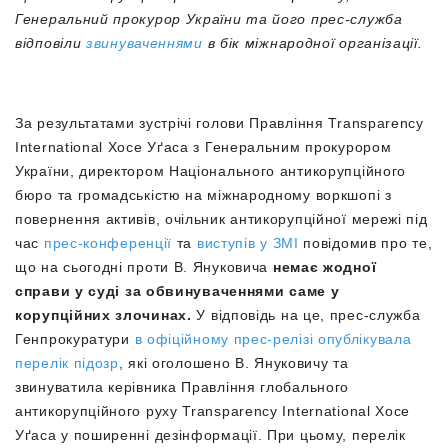
Генеральний прокурор України та його прес-служба
відповіли
звинуваченнями
в бік міжнародної організації.
За результатами зустрічі голови Правління Transparency
International Хосе Уґаса з Генеральним прокурором
України, директором Національного антикорупційного
бюро та громадськістю на міжнародному воркшопі з
повернення активів, очільник антикорупційної мережі під
час
прес-конференції
та
виступів у ЗМІ
повідомив про те,
що на сьогодні проти В. Януковича
немає жодної
справи у суді
за обвинуваченнями саме у
корупційних злочинах.
У відповідь на це, прес-служба
Генпрокуратури
в офіційному прес-релізі опублікувала
перелік підозр
, які оголошено В. Януковичу та
звинуватила керівника Правління глобального
антикорупційного руху Transparency International Хосе
Уґаса у поширенні дезінформації. При цьому, перелік