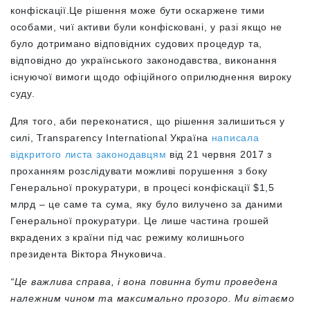
конфіскації.Це рішення може бути оскаржене тими
особами, чиї активи були конфісковані, у разі якщо не
було дотримано відповідних судових процедур та,
відповідно до українського законодавства, виконання
існуючої вимоги щодо офіційного оприлюднення вироку
суду.
Для того, аби переконатися, що рішення залишиться у
силі, Transparency International Україна
написала
відкритого листа законодавцям
від 21 червня 2017 з
проханням розслідувати можливі порушення з боку
Генеральної прокуратури, в процесі конфіскації $1,5
млрд – це саме та сума, яку було вилучено за даними
Генеральної прокуратури. Це лише частина грошей
вкрадених з країни під час режиму колишнього
президента Віктора Януковича.
“Це важлива справа, і вона повинна бути проведена
належним чином та максимально прозоро.
Ми вітаємо