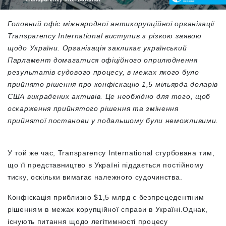
Головний офіс міжнародної антикорупційної організації
Transparency
International
виступив з різкою заявою
щодо України. Організація закликає український
Парламент домагатися офіційного оприлюднення
результатів судового процесу, в межах якого було
прийнято рішення про конфіскацію 1,5 мільярда доларів
США викрадених активів. Це необхідно для того, щоб
оскарження прийнятого рішення та змінення
прийнятої постанови у подальшому були неможливими.
У той же час, Transparency International стурбована тим,
що її представництво в Україні піддається постійному
тиску, оскільки вимагає належного судочинства.
Конфіскація приблизно $1,5 млрд є безпрецедентним
рішенням в межах корупційної справи в Україні.Однак,
існують питання щодо легітимності процесу