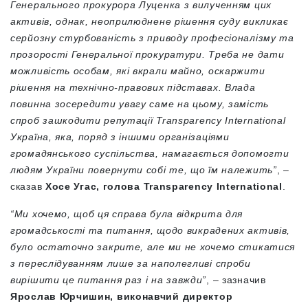
Генерального прокурора Луценка з вилученням цих
активів, однак, неоприлюднене рішення суду викликає
серйозну стурбованість з приводу професіоналізму та
прозорості Генеральної прокуратури. Треба не дати
можливість особам, які вкрали майно, оскаржити
рішення на технічно-правових підставах. Влада
повинна зосередити увагу саме на цьому, замість
спроб зашкодити репутації
Transparency
International
Україна, яка, поряд з іншими організаціями
громадянського суспільства, намагається допомогти
людям України повернути собі те, що їм належить”
, –
сказав
Хосе Угас, голова
Transparency
International
.
“Ми хочемо, щоб ця справа була відкрита для
громадськості та питання, щодо викрадених активів,
було остаточно закрите, але ми не хочемо стикатися
з переслідуванням лише за наполегливі спроби
вирішити це питання раз і на завжди”
, – зазначив
Ярослав Юрчишин, виконавчий директор