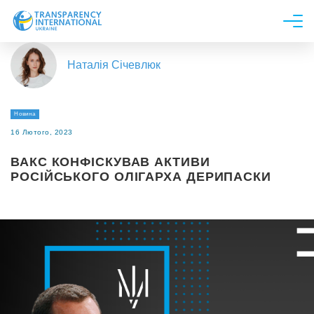
Про нас
Наталія Січевлюк
Новини
Дослідження
Новина
Напрями роботи
16 Лютого, 2023
Долучитися
ВАКС КОНФІСКУВАВ АКТИВИ
РОСІЙСЬКОГО ОЛІГАРХА ДЕРИПАСКИ