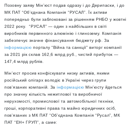
Позовну заяву Мін’юст подав одразу і до Дерипаски, і до
МК ПАТ “Об’єднана Компанія “РУСАЛ”. Їх активи
попередньо були заблоковані за рішенням РНБО у жовтні
2022 року. “РУСАЛ” — один з найбільших в світі
виробників первинного алюмінію і глинозему.
К
омпанія
забезпечує значне фінансування бюджету рф. За
інформацією
порталу “Війна та санкції” виторг компанії
за 2021 рік склав 162,6 млрд руб., чистий прибуток —
147,4 млрд рублів.
Мін’юст просив конфіскувати низку активів, якими
російський олігарх володіє в Україні через групи
пов’язаних компаній. За
інформацією
Мін’юсту йдеться
про значну кількість нежитлової та виробничої
нерухомості, промислової та автомобільної техніки,
гроші, корпоративні права та майно юридичних осіб,
пов’язаних з МК ПАТ “Об’єднана Компанія “Русал”, МК
ПАТ “ЕН+ ГРУП”, а саме: