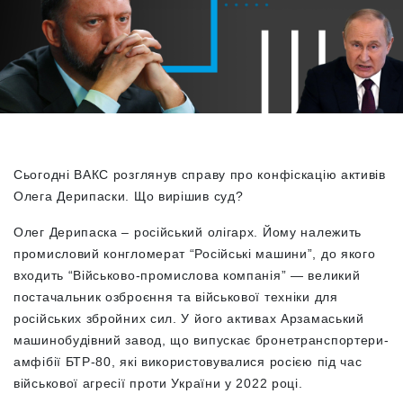
Сьогодні ВАКС розглянув справу про конфіскацію активів
Олега Дерипаски. Що вирішив суд?
Олег Дерипаска – російський олігарх. Йому належить
промисловий конгломерат “Російські машини”, до якого
входить “Військово-промислова компанія” — великий
постачальник озброєння та військової техніки для
російських збройних сил. У його активах Арзамаський
машинобудівний завод, що випускає бронетранспортери-
амфібії БТР-80, які використовувалися росією під час
військової агресії проти України у 2022 році.