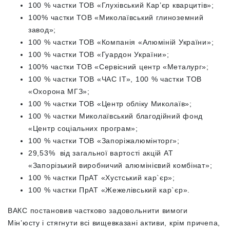
100 % частки ТОВ «Глухівський Кар’єр кварцитів»;
100% частки ТОВ «Миколаївський глиноземний
завод»;
100 % частки ТОВ «Компанія «Алюміній України»;
100 % частки ТОВ «Гуардон України»;
100% частки ТОВ «Сервісний центр «Металург»;
100 % частки ТОВ «ЧАС ІТ», 100 % частки ТОВ
«Охорона МГЗ»;
100 % частки ТОВ «Центр обліку Миколаїв»;
100 % частки Миколаївський благодійний фонд
«Центр соціальних програм»;
100 % частки ТОВ «Запоріжалюмінторг»;
29,53% від загальної вартості акцій АТ
«Запорізький виробничий алюмінієвий комбінат»;
100 % частки ПрАТ «Хустський кар`єр»;
100 % частки ПрАТ «Жежелівський кар`єр».
ВАКС постановив частково задовольнити вимоги
Мін’юсту і стягнути всі вищевказані активи, крім причепа,