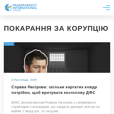
Про нас
ПОКАРАННЯ ЗА КОРУПЦІЮ
Новини
Дослідження
Новина
Напрями роботи
Долучитися
4 Листопада, 2025
Справа Насірова: скільки картатих ковдр
потрібно, щоб врятувати ексголову ДФС
ВАКС визнав винним Романа Насірова у зловживанні
службовим становищем, що завдало державі збитків на
майже 2 млрд грн, та засудив…