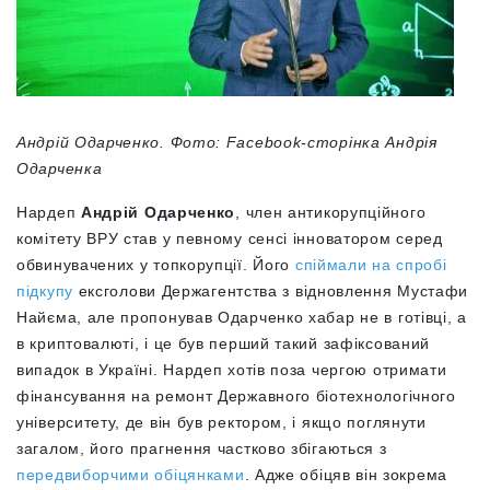
Андрій Одарченко. Фото: Facebook-сторінка Андрія
Одарченка
Нардеп
Андрій Одарченко
, член антикорупційного
комітету ВРУ став у певному сенсі інноватором серед
обвинувачених у топкорупції. Його
спіймали на спробі
підкупу
ексголови Держагентства з відновлення Мустафи
Найєма, але пропонував Одарченко хабар не в готівці, а
в криптовалюті, і це був перший такий зафіксований
випадок в Україні. Нардеп хотів поза чергою отримати
фінансування на ремонт Державного біотехнологічного
університету, де він був ректором, і якщо поглянути
загалом, його прагнення частково збігаються з
передвиборчими обіцянками
. Адже обіцяв він зокрема