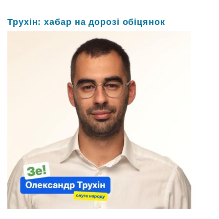
Трухін: хабар на дорозі обіцянок