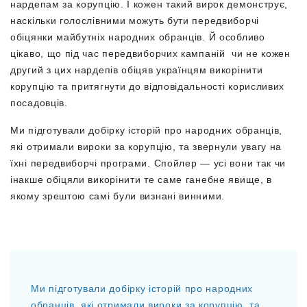
нардепам за корупцію. І кожен такий вирок демонструє,
наскільки голослівними можуть бути передвиборчі
обіцянки майбутніх народних обранців. Й особливо
цікаво, що під час передвиборчих кампаній чи не кожен
другий з цих нардепів обіцяв українцям викорінити
корупцію та притягнути до відповідальності корисливих
посадовців.
Ми підготували добірку історій про народних обранців,
які отримали вироки за корупцію, та звернули увагу на
їхні передвиборчі програми. Спойлер — усі вони так чи
інакше обіцяли викорінити те саме ганебне явище, в
якому зрештою самі були визнані винними.
Ми підготували добірку історій про народних
обранців, які отримали вироки за корупцію, та