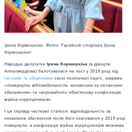
Ірина Кормишкіна.
Фото: Facebook-сторінка Ірини
Кормишкіної
Народна депутатка
Ірина Кормишкіна
(в дівоцтві
Аллахвердієва) балотувалася на пост у 2019 році під
гаслами та обіцянками
своєї політичної партії, зокрема
«
повернути відповідальність чиновників за незаконне
збагачення
» та «
впровадити обов’язкову конфіскацію
майна корупціонерів
».
І це справді частково сталося: відповідальність за
незаконне збагачення після його скасування у 2019 році
повернули, а конфіскація майна корупціонерів можлива