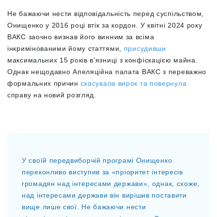
Не бажаючи нести відповідальність перед суспільством,
Онищенко у 2016 році втік за кордон. У квітні 2024 року
ВАКС заочно визнав його винним за всіма
інкримінованими йому статтями,
присудивши
максимальних 15 років в’язниці з конфіскацією майна.
Однак нещодавно Апеляційна палата ВАКС з переважно
формальних причин
скасувала вирок та
повернула
справу на новий розгляд.
У своїй передвиборчій програмі Онищенко
переконливо виступив за «пріоритет інтересів
громадян над інтересами держави», однак, схоже,
над інтересами держави він вирішив поставити
вище лише свої. Не бажаючи нести