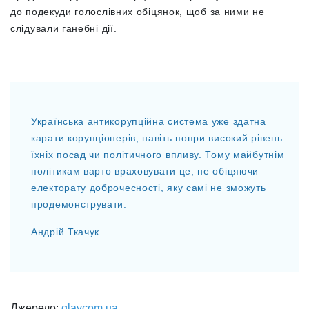
до подекуди голослівних обіцянок, щоб за ними не
слідували ганебні дії.
Українська антикорупційна система уже здатна
карати корупціонерів, навіть попри високий рівень
їхніх посад чи політичного впливу. Тому майбутнім
політикам варто враховувати це, не обіцяючи
електорату доброчесності, яку самі не зможуть
продемонструвати.
Андрій Ткачук
Джерело:
glavcom.ua