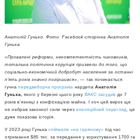
Анатолій Гунько. Фото: Facebook-сторінка Анатолія
Гунька
«Провалені реформи, некомпетентність чиновників,
тотальна політична корупція призвели до того, що
соціально-економічний добробут населення за останні
п’ять років значно погіршивс
я», — так починається
гучна
передвиборча програма
нардепа
Анатолія
Гунька,
якого у березні цього року
ВАКС засудив
до 7
років в’язниці з конфіскацією майна. І хоч цей вирок ще
не набрав законної сили через
апеляційний перегляд
, це
дуже показова історія.
У 2023 році Гунька
спіймали «на гарячому»
під час
отримання $85 тис. за передання у користування 1700 га