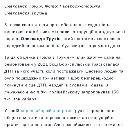
Олександр Трухін. Фото: Facebook-сторінка
Олександра Трухіна
З тезою свого колеги про небажання і нездатність
змінитися старій системі влади та корупції погоджується і
нардеп
Олександр Трухін
, який поставив акцент своєї
передвиборчої кампанії на будівництві та ремонті доріг.
Та ця обіцянка зіграла з Трухіним злий жарт — саме на
ремонтованій у 2021 році Бориспільській трасі сталася
ДТП за його участі, коли постраждали шестеро людей та
було пошкоджено три автівки. І щоб безперешкодно
покинути місце ДТП, нардеп зі словами «
давай, я
тихенько в ліс піду
» поліцейському запропонував 150
тис. грн хабаря.
У своїй
передвиборчій програмі
Трухін серед іншого
обіцяв очистити та перезавантажити антикорупційні
органи, проте не встиг. Але познайомився він з ними, як