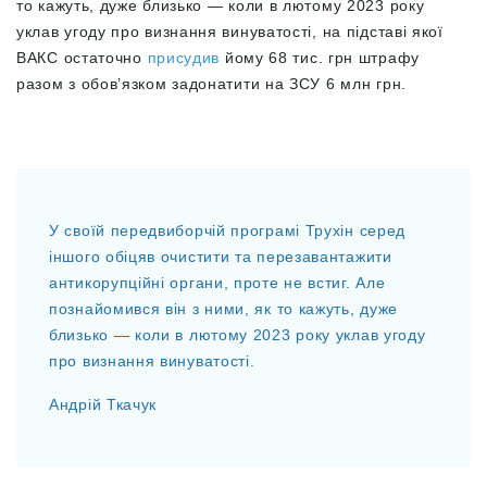
то кажуть, дуже близько — коли в лютому 2023 року
уклав угоду про визнання винуватості, на підставі якої
ВАКС остаточно
присудив
йому 68 тис. грн штрафу
разом з обов’язком задонатити на ЗСУ 6 млн грн.
У своїй передвиборчій програмі Трухін серед
іншого обіцяв очистити та перезавантажити
антикорупційні органи, проте не встиг. Але
познайомився він з ними, як то кажуть, дуже
близько — коли в лютому 2023 року уклав угоду
про визнання винуватості.
Андрій Ткачук