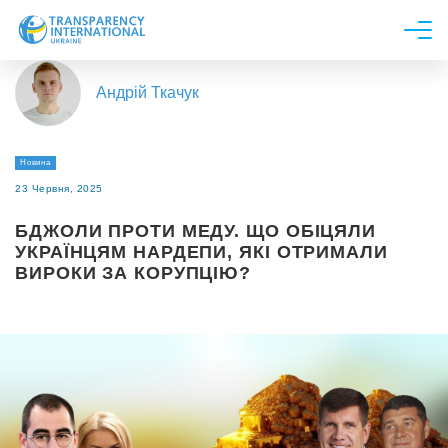
Про нас
Андрій Ткачук
Новини
Дослідження
Новина
Напрями роботи
23 Червня, 2025
Долучитися
БДЖОЛИ ПРОТИ МЕДУ. ЩО ОБІЦЯЛИ
УКРАЇНЦЯМ НАРДЕПИ, ЯКІ ОТРИМАЛИ
ВИРОКИ ЗА КОРУПЦІЮ?