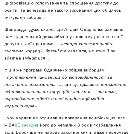
цифровізацію голосування та спрощення доступу до
освіти. Та вочевидь не такого виконання цих обіцянок
очікували виборці.
Щоправда, дуже схоже, що Андрій Одарченко залишив
нам один чесний дисклеймер у першому реченні своєї
депутатської програми — «
стара система влади,
система корупції, брехні та свавілля, не хоче й не
здатна змінитися».
У цій же програмі Одарченко обіцяв виборцям
«притягнення чиновників до відповідальності за
незаконне збагачення»
та, що ще цікавіше,
«посилення
відповідальності за корупційні злочини
—
зокрема,
впровадження обов’язкової конфіскації майна
корупціонерів»
.
І хоч нардеп не отримав як покарання конфіскацію, все
ж ВАКС
засудив
його до немалих 8 років позбавлення
волі. Вирок ще не набрав законної сили, адже перебуває