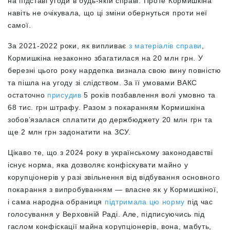
на підставі угоди в будь-якій справі. Проте Кормишкіна
навіть не очікувала, що ці зміни обернуться проти неї
самої.
За 2021-2022 роки, як випливає
з матеріалів справи
,
Кормишкіна незаконно збагатилася на 20 млн грн. У
березні цього року нардепка визнала свою вину повністю
та пішла на угоду зі слідством. За її умовами ВАКС
остаточно
присудив
5 років позбавлення волі умовно та
68 тис. грн штрафу. Разом з покаранням Кормишкіна
зобов’язалася сплатити до держбюджету 20 млн грн та
ще 2 млн грн задонатити на ЗСУ.
Цікаво те, що з 2024 року в українському законодавстві
існує норма, яка дозволяє конфіскувати майно у
корупціонерів у разі звільнення від відбування основного
покарання з випробуванням — власне як у Кормишкіної,
і сама народна обраниця
підтримала цю норму
під час
голосування у Верховній Раді. Але, підписуючись під
гаслом конфіскації майна корупціонерів, вона, мабуть,