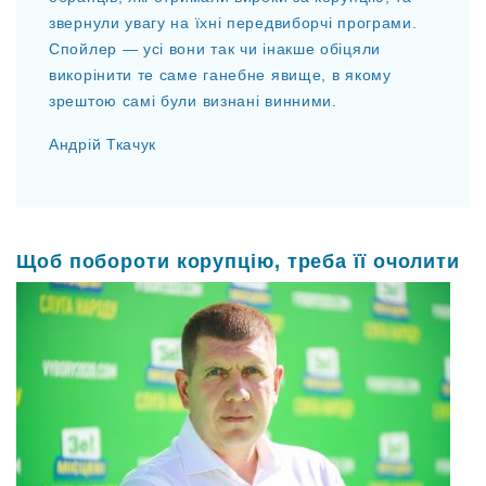
звернули увагу на їхні передвиборчі програми.
Спойлер — усі вони так чи інакше обіцяли
викорінити те саме ганебне явище, в якому
зрештою самі були визнані винними.
Андрій Ткачук
Щоб побороти корупцію, треба її очолити