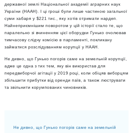
державної землі Національної академії аграрних наук
України (НААН). І ці гроші були лише частиною загальної
суми хабаря у $221 тис., яку хотів отримати нардеп.
Найнеприємнішим поворотом у цій історії стало те, що
паралельно зі вчиненням цієї оборудки Гунько очолював
тимчасову слідчу комісію в парламенті, покликану
займатися розслідуванням корупції у НААН.
Не дивно, що Гунько погорів саме на земельній корупції,
адже це одна з тих тем, яку він використав для
передвиборчої агітації у 2019 році, коли обіцяв виборцям
збільшити прибутки від оренди паїв, а також люструвати
та звільнити корумпованих чиновників.
Не дивно, що Гунько погорів саме на земельній