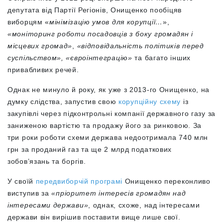
депутата від Партії Регіонів, Онищенко пообіцяв
виборцям «
мінімізацію умов для корупції…
»,
«моніторинг роботи посадовців з боку громадян і
місцевих громад»
,
«відповідальність політиків перед
суспільством», «євроінтеграцію»
та багато інших
привабливих речей.
Однак не минуло й року, як уже з 2013-го Онищенко, на
думку слідства, запустив свою
корупційну схему
із
закупівлі через підконтрольні компанії державного газу за
заниженою вартістю та продажу його за ринковою. За
три роки роботи схеми держава недоотримала 740 млн
грн за проданий газ та ще 2 млрд податкових
зобов’язань та боргів.
У своїй
передвиборчій програмі
Онищенко переконливо
виступив за
«пріоритет інтересів громадян над
інтересами держави»
, однак, схоже, над інтересами
держави він вирішив поставити вище лише свої.