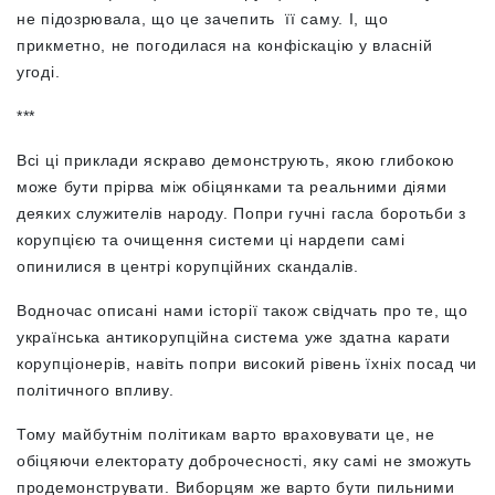
не підозрювала, що це зачепить її саму. І, що
прикметно, не погодилася на конфіскацію у власній
угоді.
***
Всі ці приклади яскраво демонструють, якою глибокою
може бути прірва між обіцянками та реальними діями
деяких служителів народу. Попри гучні гасла боротьби з
корупцією та очищення системи ці нардепи самі
опинилися в центрі корупційних скандалів.
Водночас описані нами історії також свідчать про те, що
українська антикорупційна система уже здатна карати
корупціонерів, навіть попри високий рівень їхніх посад чи
політичного впливу.
Тому майбутнім політикам варто враховувати це, не
обіцяючи електорату доброчесності, яку самі не зможуть
продемонструвати. Виборцям же варто бути пильними