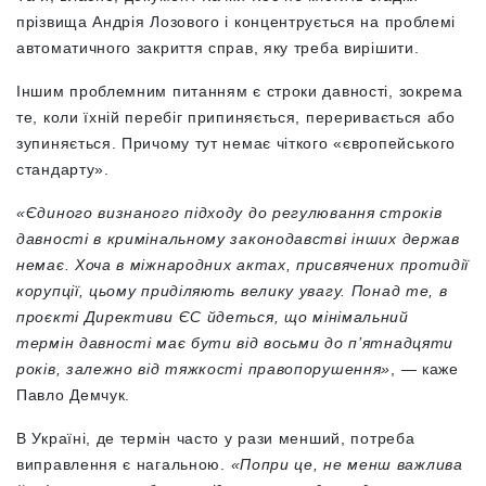
прізвища Андрія Лозового і концентрується на проблемі
автоматичного закриття справ, яку треба вирішити.
Іншим проблемним питанням є строки давності, зокрема
те, коли їхній перебіг припиняється, переривається або
зупиняється. Причому тут немає чіткого «європейського
стандарту».
«Єдиного визнаного підходу до регулювання строків
давності в кримінальному законодавстві інших держав
немає. Хоча в міжнародних актах, присвячених протидії
корупції, цьому приділяють велику увагу. Понад те, в
проєкті Директиви ЄС йдеться, що мінімальний
термін давності має бути від восьми до п’ятнадцяти
років, залежно від тяжкості правопорушення»
, — каже
Павло Демчук.
В Україні, де термін часто у рази менший, потреба
виправлення є нагальною.
«Попри це, не менш важлива