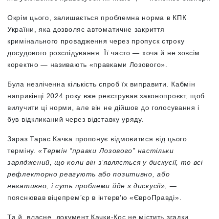
Окрім цього, залишається проблемна норма в КПК
України, яка дозволяє автоматичне закриття
кримінального провадження через пропуск строку
досудового розслідування. Її часто — хоча й не зовсім
коректно — називають «правками Лозового».
Була незліченна кількість спроб їх виправити. Кабмін
наприкінці 2024 року вже реєстрував законопроєкт, щоб
вилучити ці норми, але він не дійшов до голосування і
був відкликаний через відставку уряду.
Зараз Тарас Качка пропонує відмовитися від цього
терміну.
«Термін “правки Лозового” настільки
заряджений, що коли він з’являється у дискусії, то всі
рефлекторно реагують або позитивно, або
негативно, і суть проблеми йде з дискусії»
, —
пояснював віцепрем’єр в інтерв’ю «ЄвроПравді».
Та й, власне, документ Качки-Кос не містить згадки