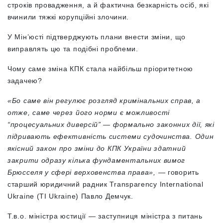
строків провадження, а й фактична безкарність осіб, які
вчинили тяжкі корупційні злочини.
У Мін’юсті підтверджують плани внести зміни, що
виправлять цю та подібні проблеми.
Чому саме зміна КПК стала найбільш пріоритетною
задачею?
«Бо саме він регулює розгляд кримінальних справ, а
отже, саме через його норми є можливості
“процесуальних диверсій” — формально законних дії, які
підривають ефективність системи судочинства. Один
якісний закон про зміни до КПК України здатний
закрити одразу кілька фундаментальних вимог
Брюсселя у сфері верховенства права»,
— говорить
старший юридичний радник Transparency International
Ukraine (TI Ukraine) Павло Демчук.
Т.в.о. міністра юстиції — заступниця міністра з питань