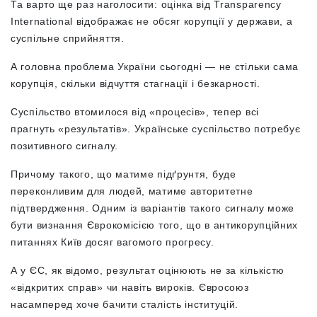
Та варто ще раз наголосити: оцінка від Transparency
International відображає не обсяг корупції у держави, а
суспільне сприйняття.
А головна проблема України сьогодні — не стільки сама
корупція, скільки відчуття стагнації і безкарності.
Суспільство втомилося від «процесів», тепер всі
прагнуть «результатів». Українське суспільство потребує
позитивного сигналу.
Причому такого, що матиме підґрунтя, буде
переконливим для людей, матиме авторитетне
підтвердження. Одним із варіантів такого сигналу може
бути визнання Єврокомісією того, що в антикорупційних
питаннях Київ досяг вагомого прогресу.
А у ЄС, як відомо, результат оцінюють не за кількістю
«відкритих справ» чи навіть вироків. Євросоюз
насамперед хоче бачити сталість інституцій.