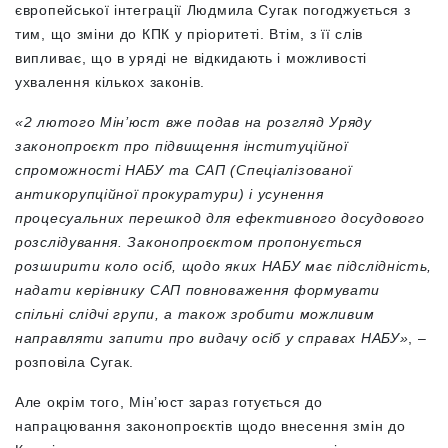
європейської інтеграції Людмила Сугак погоджується з
тим, що зміни до КПК у пріоритеті. Втім, з її слів
випливає, що в уряді не відкидають і можливості
ухвалення кількох законів.
«2 лютого Мін’юст вже подав на розгляд Уряду
законопроєкт про підвищення інституційної
спроможності НАБУ та САП (
Спеціалізованої
антикорупційної прокуратури
) і усунення
процесуальних перешкод для ефективного досудового
розслідування. Законопроєктом пропонується
розширити коло осіб, щодо яких НАБУ має підслідність,
надати керівнику САП повноваження формувати
спільні слідчі групи, а також зробити можливим
направляти запити про видачу осіб у справах НАБУ»
, –
розповіла Сугак.
Але окрім того, Мін’юст зараз готується до
напрацювання законопроєктів щодо внесення змін до