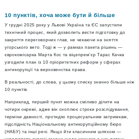
10 пунктів, хоча може бути й більше
У грудні 2025 року у Львові Україна та ЄС запустили
технічний процес, який дозволить вести підготовку до
закриття переговорних глав, не чекаючи на зняття
угорського вето. Тоді ж — у рамках пакета рішень —
єврокомісарка Марта Кос та віцепрем’єр Тарас Качка
узгодили план із 10 пріоритетних реформ у сферах
антикорупції та верховенства права.
В реальності, до слова, у цьому списку значно більше ніж
10 пунктів.
Наприклад, перший пункт можна сміливо ділити на
чотири окремі, адже він охоплює строки розслідування,
терміни давності, протидію процесуальним затримкам,
підслідність Національному антикорупційному бюро
(НАБУ) та інші речі. Якщо йти класичним шляхом —