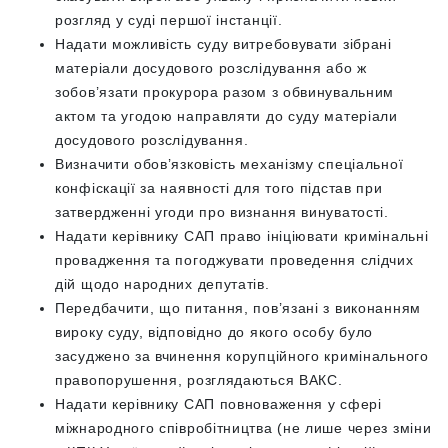
розгляд у суді першої інстанції.
Надати можливість суду витребовувати зібрані
матеріали досудового розслідування або ж
зобов’язати прокурора разом з обвинувальним
актом та угодою направляти до суду матеріали
досудового розслідування.
Визначити обов’язковість механізму спеціальної
конфіскації за наявності для того підстав при
затвердженні угоди про визнання винуватості.
Надати керівнику САП право ініціювати кримінальні
провадження та погоджувати проведення слідчих
дій щодо народних депутатів.
Передбачити, що питання, пов’язані з виконанням
вироку суду, відповідно до якого особу було
засуджено за вчинення корупційного кримінального
правопорушення, розглядаються ВАКС.
Надати керівнику САП повноваження у сфері
міжнародного співробітництва (не лише через зміни