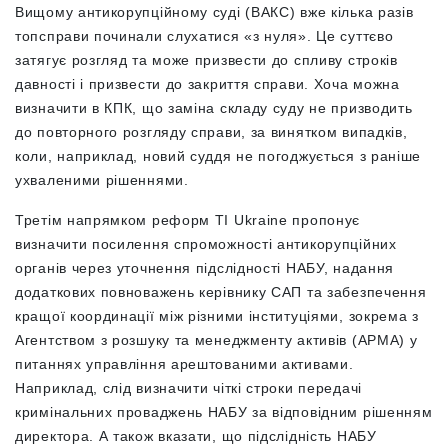
Вищому антикорупційному суді (ВАКС) вже кілька разів
топсправи починали слухатися «з нуля». Це суттєво
затягує розгляд та може призвести до спливу строків
давності і призвести до закриття справи. Хоча можна
визначити в КПК, що заміна складу суду не призводить
до повторного розгляду справи, за винятком випадків,
коли, наприклад, новий суддя не погоджується з раніше
ухваленими рішеннями.
Третім напрямком реформ TI Ukraine пропонує
визначити посилення спроможності антикорупційних
органів через уточнення підслідності НАБУ, надання
додаткових повноважень керівнику САП та забезпечення
кращої координації між різними інституціями, зокрема з
Агентством з розшуку та менеджменту активів (АРМА) у
питаннях управління арештованими активами.
Наприклад, слід визначити чіткі строки передачі
кримінальних проваджень НАБУ за відповідним рішенням
директора. А також вказати, що підслідність НАБУ