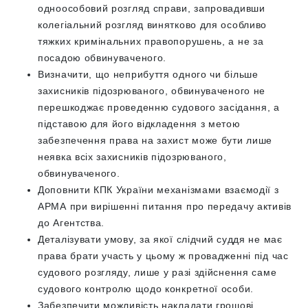
одноособовий розгляд справи, запровадивши
колегіальний розгляд винятково для особливо
тяжких кримінальних правопорушень, а не за
посадою обвинуваченого.
Визначити, що неприбуття одного чи більше
захисників підозрюваного, обвинуваченого не
перешкоджає проведенню судового засідання, а
підставою для його відкладення з метою
забезпечення права на захист може бути лише
неявка всіх захисників підозрюваного,
обвинуваченого.
Доповнити КПК України механізмами взаємодії з
АРМА при вирішенні питання про передачу активів
до Агентства.
Деталізувати умову, за якої слідчий суддя не має
права брати участь у цьому ж провадженні під час
судового розгляду, лише у разі здійснення саме
судового контролю щодо конкретної особи.
Забезпечити можливість накладати грошові