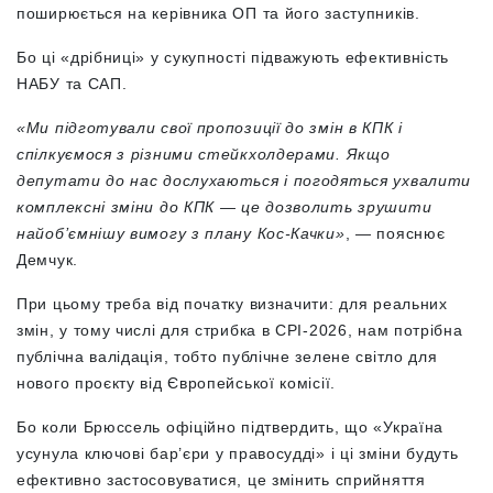
поширюється на керівника ОП та його заступників.
Бо ці «дрібниці» у сукупності підважують ефективність
НАБУ та САП.
«Ми підготували свої пропозиції до змін в КПК і
спілкуємося з різними стейкхолдерами. Якщо
депутати до нас дослухаються і погодяться ухвалити
комплексні зміни до КПК — це дозволить зрушити
найоб’ємнішу вимогу з плану Кос-Качки»
, — пояснює
Демчук.
При цьому треба від початку визначити: для реальних
змін, у тому числі для стрибка в СРІ-2026, нам потрібна
публічна валідація, тобто публічне зелене світло для
нового проєкту від Європейської комісії.
Бо коли Брюссель офіційно підтвердить, що «Україна
усунула ключові бар’єри у правосудді» і ці зміни будуть
ефективно застосовуватися, це змінить сприйняття