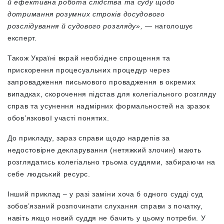
й ефективна робота слідства та суду щодо
дотримання розумних строків досудового
розслідування й судового розгляду»,
— наголошує
експерт.
Також Україні вкрай необхідне спрощення та
прискорення процесуальних процедур через
запровадження письмового провадження в окремих
випадках, скорочення підстав для колегіального розгляду
справ та усунення надмірних формальностей на зразок
обов’язкової участі понятих.
До прикладу, зараз справи щодо нардепів за
недостовірне декларування (нетяжкий злочин) мають
розглядатись колегіально трьома суддями, забираючи на
себе людський ресурс.
Інший приклад – у разі заміни хоча б одного судді суд
зобов’язаний розпочинати слухання справи з початку,
навіть якщо новий суддя не бачить у цьому потреби. У