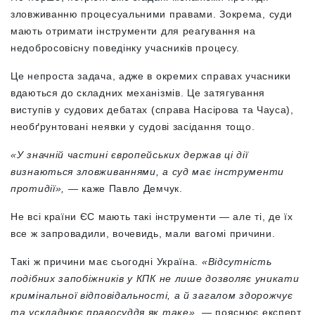
зловживанню процесуальними правами. Зокрема, суди
мають отримати інструменти для реагування на
недобросовісну поведінку учасників процесу.
Це непроста задача, адже в окремих справах учасники
вдаються до складних механізмів. Це затягування
виступів у судових дебатах (справа Насірова та Чауса),
необґрунтовані неявки у судові засідання тощо.
«У значній частині європейських держав ці дії
визнаються зловживаннями, а суд має інструменти
протидії»,
— каже Павло Демчук.
Не всі країни ЄС мають такі інструменти — але ті, де їх
все ж запровадили, вочевидь, мали вагомі причини.
Такі ж причини має сьогодні Україна.
«Відсутність
подібних запобіжників у КПК не лише дозволяє уникати
кримінальної відповідальності, а й загалом здорожчує
та ускладнює правосуддя як таке»
, — пояснює експерт.