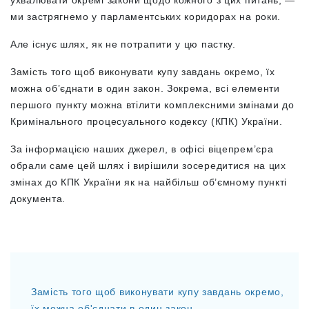
ухвалювати окремі закони щодо кожного з цих питань, —
ми застрягнемо у парламентських коридорах на роки.
Але існує шлях, як не потрапити у цю пастку.
Замість того щоб виконувати купу завдань окремо, їх
можна об’єднати в один закон. Зокрема, всі елементи
першого пункту можна втілити комплексними змінами до
Кримінального процесуального кодексу (КПК) України.
За інформацією наших джерел, в офісі віцепрем’єра
обрали саме цей шлях і вирішили зосередитися на цих
змінах до КПК України як на найбільш об’ємному пункті
документа.
Замість того щоб виконувати купу завдань окремо,
їх можна об'єднати в один закон.