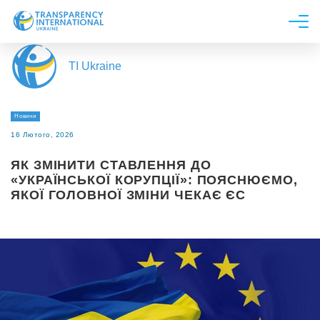
Про нас
TI Ukraine
Новини
Дослідження
Новини
Напрями роботи
16 Лютого, 2026
Долучитися
ЯК ЗМІНИТИ СТАВЛЕННЯ ДО
«УКРАЇНСЬКОЇ КОРУПЦІЇ»: ПОЯСНЮЄМО,
ЯКОЇ ГОЛОВНОЇ ЗМІНИ ЧЕКАЄ ЄС