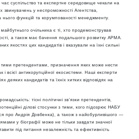
й час
суспільство та експертне середовище чекали на
них звинувачень у неспроможності Агентства,
а нього функцій та корумпованості менеджменту.
 майбутнього очільника є ті, хто продемонстрував
ості, а також має бачення подальшого розвитку АРМА.
их якостях цих кандидатів і вказували на їхні сильні
із тими претендентами, призначення яких може нести
ак і всієї антикорупційної екосистеми. Наші експерти
х деяких кандидатів та їхніх хитких відповідях на
мадськість: тісні політичні зв’язки претендентів,
отенційні ділові стосунки з тими, кого підозрює НАБУ
ься про Андрія Довбенка), а також з найобурливішого —
плямами у біографії може не тільки завдати значної
тавити під питання незалежність та ефективність