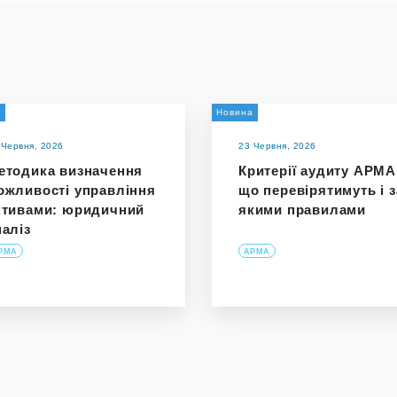
и
Новина
 Червня, 2026
23 Червня, 2026
етодика визначення
Критерії аудиту АРМА
ожливості управління
що перевірятимуть і з
ктивами: юридичний
якими правилами
наліз
РМА
АРМА