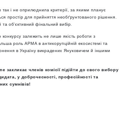
я так і не оприлюднила критерії, за якими планує
ться простір для прийняття необґрунтованого рішення.
 та об’єктивний фінальний вибір.
о конкурсу залежить не лише якість роботи з
льша роль АРМА в антикорупційній екосистемі та
ернення в Україну викрадених Януковичем й іншими
ine закликає членів комісії підійти до свого вибору
идата, у доброчесності, професійності та
них сумнівів!