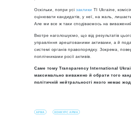
Оскільки, попри усі
заклики
TI Ukraine, комісі
оцінювати кандидатів, у неї, на жаль, лишає
Але ми все ж таки сподіваємось на виважений
Вкотре наголошуємо, що від результатів цьог
управління арештованими активами, а й пода
системі органів правопорядку. Зокрема, пов
поплічниками росії активів.
Саме тому Transparency International Ukra
максимально виважено й обрати того канд
політичній нейтральності якого немає жод
АРМА
КОНКУРС АРМА