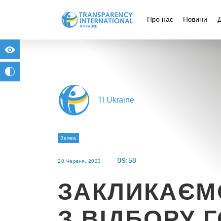
Про нас
Новини
for people with visual impairment
change to b/w
TI Ukraine
Заява
09:58
28 Червня, 2023
ЗАКЛИКАЄМ
З ВІДБОРУ 