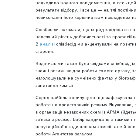
надходило жодного повідомлення, а весь це
результати відбору
. І все це — на тлі постій
невиконанні його керівництвом покладених н
Співбесіди показали, що серед кандидатів на
належний рівень доброчесності та професійн
В
аналізі
співбесід ми акцентували на позитивн
сторони.
Водночас ми також були свідками співбесід 
значні ризики як для роботи самого органу, т
наголошували на сумнівних фактах у біографія
запитання комісії.
Серед найбільш кричущого, що зафіксувала гро
робота на представників режиму Януковича, п
в організації незаконних схем із АРМА (йдет
зв’язки з росією. Вибір кандидатів з такими 
репутаційної шкоди членам комісії, але й пос
роботи Агентства загалом.