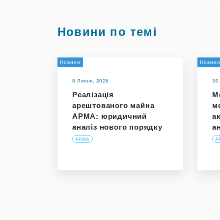
Новини по темі
Новини
Новин
8 Липня, 2026
30
Реалізація
М
арештованого майна
м
АРМА: юридичний
а
аналіз нового порядку
а
АРМА
А