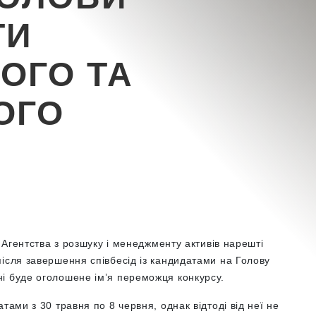
ТИ
ОГО ТА
ОГО
!
и Агентства з розшуку і менеджменту активів нарешті
ісля завершення співбесід із кандидатами на Голову
і буде оголошене ім’я переможця конкурсу.
тами з 30 травня по 8 червня, однак відтоді від неї не