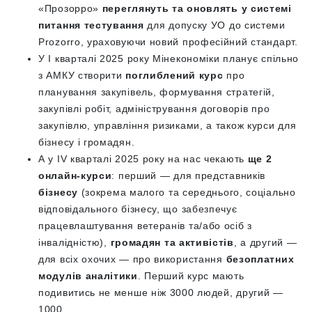
«Прозорро»
переглянуть та оновлять у системі
питання тестування
для допуску УО до системи
Prozorro, ураховуючи новий професійний стандарт.
У І кварталі 2025 року Мінекономіки планує спільно
з АМКУ створити
поглиблений курс
про
планування закупівель, формування стратегій,
закупівлі робіт, адміністрування договорів про
закупівлю, управління ризиками, а також курси для
бізнесу і громадян.
А у IV кварталі 2025 року на нас чекають
ще 2
онлайн-курси
: перший — для представників
бізнесу
(зокрема малого та середнього, соціально
відповідального бізнесу, що забезпечує
працевлаштування ветеранів та/або осіб з
інвалідністю),
громадян та активістів
, а другий —
для всіх охочих — про використання
безоплатних
модулів аналітики
. Перший курс мають
подивитись не менше ніж 3000 людей, другий —
1000.