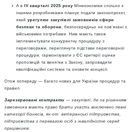
А в
IV кварталі 2025 року
Мінекономіки спільно з
іншими розробниками планує подати законопроєкт,
який
урегулює закупівлі замовників сфери
безпеки та оборони
, безпосередньо не пов’язані з
військовими потребами. Ним мають також
імплементувати конкурентну процедуру з
переговорами, переглянути підстави переговорної
процедури, гармонізувати з ЄС критерії оцінки
пропозицій та винятки з Закону, запровадити
кваліфікаційні системи та оновити концесії.
Отож попереду — багато нових для України процедур та
правил.
Зарезервовані контракти
— закупівлі, де за рішенням
замовника мають право брати участь виключено певні
категорії бізнесів, як-от: ветеранські підприємства,
підприємства з перевагою осіб з інвалідністю серед
працівників.