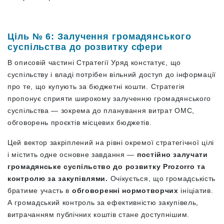
Ціль № 6: Залучення громадянського
суспільства до розвитку сфери
В описовій частині Стратегії Уряд констатує, що
суспільству і владі потрібен вільний доступ до інформації
про те, що купують за бюджетні кошти. Стратегія
пропонує сприяти широкому залученню громадянського
суспільства — зокрема до планування витрат
ОМС,
обговорень проєктів місцевих бюджетів.
Цей вектор закріплений на рівні окремої стратегічної цілі
і містить одне основне завдання —
постійно залучати
громадянське суспільство до розвитку Prozorro
та
контролю за закупівлями.
Очікується, що громадськість
братиме участь в
обговоренні нормотворчих
ініціатив.
А громадський контроль за ефективністю закупівель,
витрачанням публічних коштів стане доступнішим.