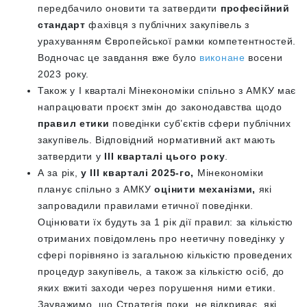
передбачило оновити та затвердити
професійний
стандарт
фахівця з публічних закупівель з
урахуванням Європейської рамки компетентностей.
Водночас це завдання вже було
виконане
восени
2023 року.
Також у І кварталі Мінекономіки спільно з АМКУ має
напрацювати проєкт змін до законодавства щодо
правил етики
поведінки суб’єктів сфери публічних
закупівель. Відповідний нормативний акт мають
затвердити у
ІІІ кварталі цього року
.
А за рік,
у ІІІ кварталі 2025-го,
Мінекономіки
планує спільно з АМКУ
оцінити механізми,
які
запровадили правилами етичної поведінки.
Оцінювати їх будуть за 1 рік дії правил: за кількістю
отриманих повідомлень про неетичну поведінку у
сфері порівняно із загальною кількістю проведених
процедур закупівель, а також за кількістю осіб, до
яких вжиті заходи через порушення ними етики.
Зауважимо, що Стратегія поки не відкриває, які