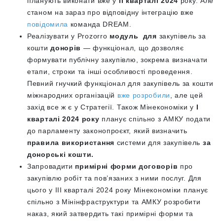
планують виконати вже у
II кварталі 2024
року. Але
станом на зараз про відповідну інтеграцію вже
повідомила
команда DREAM.
Реалізувати у Prozorro
модуль для
закупівель за
кошти
донорів
— функціонал, що дозволяє
формувати публічну закупівлю, зокрема визначати
етапи, строки та інші особливості проведення.
Певний гнучкий функціонал для закупівель за кошти
міжнародних організацій
вже розробили
, але цей
захід все ж є у Стратегії. Також Мінекономіки у
І
кварталі 2024 року
планує спільно з АМКУ подати
до парламенту законопроєкт, який визначить
правила використання
системи для закупівель
за
донорські кошти.
Запровадити
примірні форми договорів
про
закупівлю робіт та пов’язаних з ними послуг. Для
цього у III кварталі 2024 року Мінекономіки планує
спільно з Мінінфраструктури та АМКУ розробити
наказ, який затвердить такі примірні форми та