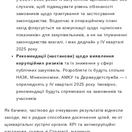
слухачів, щоб підвищувати рівень обізнаності
замовників щодо трактування та застосування
законодавства. Водночас в операційному плані
захід фокусується на комунікації щодо «ціннісних
показників» для закупівельників, а не на тлумаченні
законодавства взагалі, і має дедлайн у IV кварталі
2025 року.
Рекомендації (настанови) щодо виявлення
корупційних ризиків
та їх зниження у сфері
публічних закупівель. Розробляти їх будуть спільно
НАЗК, Мінекономіки, АМКУ та Держаудитслужба — і
оприлюднять у IV кварталі 2025 року. Імовірно,
рекомендації будуть спрямовані на замовників та
учасників.
Як бачимо, частково до очікуваних результатів віднесли
заходи, які є радше способами досягнення цілей, як-от
щоквартальні зустрічі органів. KPI та антикорупційні
настанови, судячи зі Стратегії, матимуть