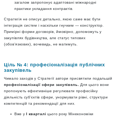
загалом запропонує адаптовані міжнародні
практики укладання контрактів.
Стратегія не описує детально, якою саме має бути
інтеграція систем і наскільки гнучким — конструктор.
Примірні форми договорів, ймовірно, допоможуть у
закупівлях будівництва, але статус типових
(обов’язкових), вочевидь, не матимуть.
Ціль № 4: професіоналізація публічних
закупівель
Чимало заходів у Стратегії автори присвятили подальшій
професіоналізації сфери закупівель.
Для цього вони
пропонують ефективніше регулювати професійну
діяльність суб’єктів сфери, унормувати рівні, структури
компетенцій та рекомендації для них.
Вже у
І кварталі
цього року Мінекономіки