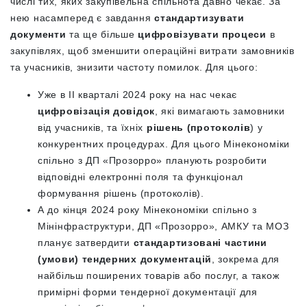
числі тих, яких закупівельна спільнота давно чекає. За
нею насамперед є завдання
стандартизувати
документи
та ще більше
цифровізувати процеси
в
закупівлях, щоб зменшити операційні витрати замовників
та учасників, знизити частоту помилок. Для цього:
Уже в ІІ кварталі 2024 року на нас чекає
цифровізація довідок
, які вимагають замовники
від учасників, та їхніх
рішень (протоколів
) у
конкурентних процедурах. Для цього Мінекономіки
спільно з ДП «Прозорро» планують розробити
відповідні електронні поля та функціонал
формування рішень (протоколів).
А до кінця 2024 року Мінекономіки спільно з
Мінінфраструктури, ДП «Прозорро», АМКУ та МОЗ
планує затвердити
стандартизовані частини
(умови) тендерних документацій
, зокрема для
найбільш поширених товарів або послуг, а також
примірні форми тендерної документації для