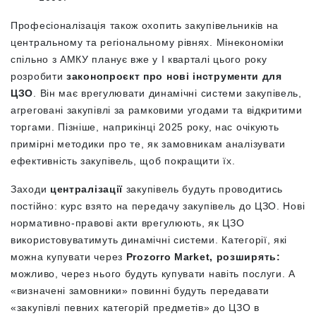
Професіоналізація також охопить закупівельників на
центральному та регіональному рівнях. Мінекономіки
спільно з АМКУ планує вже у I кварталі цього року
розробити
законопроєкт про нові інструменти для
ЦЗО
. Він має врегулювати динамічні системи закупівель,
агреговані закупівлі за рамковими угодами та відкритими
торгами. Пізніше, наприкінці 2025 року, нас очікують
примірні методики про те, як замовникам аналізувати
ефективність закупівель, щоб покращити їх.
Заходи
централізації
закупівель будуть проводитись
постійно: курс взято на передачу закупівель до ЦЗО. Нові
нормативно-правові акти врегулюють, як ЦЗО
використовуватимуть динамічні системи. Категорії, які
можна купувати через
Prozorro Market, розширять:
можливо, через нього будуть купувати навіть послуги. А
«визначені замовники» повинні будуть передавати
«закупівлі певних категорій предметів» до ЦЗО в