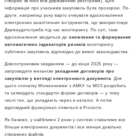
створює зв’язок між державними реєстрами), щоб
інформація про учасників закупівель була прозорою. По-
друге, наприкінці року варто очікувати вдосконалення
електронних аналітичних інструментів, що використовує
Держаудитслужба під час моніторингу. По суті, таке
вдосконалення зводиться до
оновлення та формування
автоматичних індикаторів ризиків
моніторингу
публічних закупівель відповідно до вимог законодавства.
Довгостроковим завданням — до кінця 2025 року —
запровадити механізм
укладення договорів про
закупівлю у вигляді електронного документа
. Для
цього спочатку Мінекономіки з АМКУ та МОЗ розробить
та затвердить стандартні форми договорів — у тому
числі тих, що укладають через е-каталог. А потім
відповідний функціонал з’явиться в Prozorro.
Як бачимо, у найближчі 2 роки у системі ставатиме все
більше електронних документів і все менше довільно
створених файлів.