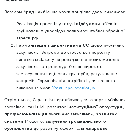
Загалом Уряд найбільше уваги приділяє двом викликам:
Реалізація проєктів
у галузі
відбудови
об’єктів,
зруйнованих унаслідок повномасштабної збройної
агресії рф.
Гармонізація
з директивами ЄС
щодо публічних
закупівель. Зокрема це стосується переліку
винятків із Закону, впровадження нових методів
закупівель та процедур, більш широкого
застосування нецінових критеріїв, регулювання
концесій. Гармонізація потрібна і для повного
виконання умов
Угоди про асоціацію
.
Окрім цього, Стратегія передбачає для сфери публічних
закупівель такі цілі: розвиток
інституційної структури
,
професіоналізація
публічних закупівель,
розвиток
системи
Prozorro, залучення
громадянського
суспільства
до розвитку сфери та
міжнародне