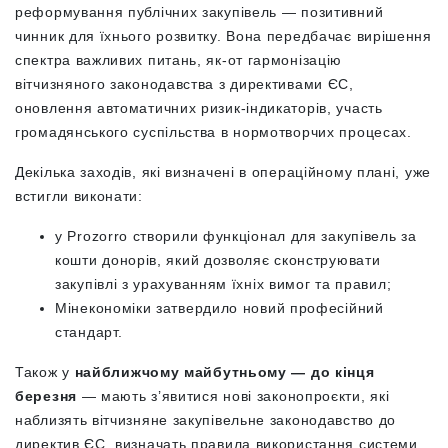
реформування публічних закупівель — позитивний
чинник для їхнього розвитку. Вона передбачає вирішення
спектра важливих питань, як-от гармонізацію
вітчизняного законодавства з директивами ЄС,
оновлення автоматичних ризик-індикаторів, участь
громадянського суспільства в нормотворчих процесах.
Декілька заходів, які визначені в операційному плані, уже
встигли виконати:
у Prozorro створили функціонал для закупівель за
кошти донорів, який дозволяє сконструювати
закупівлі з урахуванням їхніх вимог та правил;
Мінекономіки затвердило новий професійний
стандарт.
Також у
найближчому майбутньому — до кінця
березня
— мають з’явитися нові законопроєкти, які
наблизять вітчизняне закупівельне законодавство до
директив ЄС, визначать правила використання системи