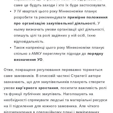
саме це будуть заходи і хто їх буде застосовувати.
У IV кварталі цього року Мінекономіки планує
розробити та рекомендувати
примірне положення
про організацію закупівельної діяльності.
У
ньому визначать умови організації цієї діяльності,
опишуть цілі та ролі задіяних у ній осіб, їхню
відповідальність.
Також наприкінці цього року Мінекономіки планує
спільно з АМКУ переглянути підходи до
порядку
визначення УО
.
Отже, покращене регулювання переважно торкнеться
саме замовників. В описовій частині Стратегії автори
зазначають, що для закупівельників планують створити
умови
кар’єрного зростання
, посилити важливість ролі
та функції публічних закупівель. Наголошують на
необхідності спрямувати людські та матеріальні ресурси
на її підсилення для кожного замовника. Але чіткого
віддзеркалення в операційному плані і вимірюваних