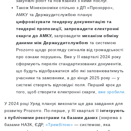
закупівлі робіт та пов’язаних з ними послуг.
Також Мінекономіки спільно з ДП «Прозорро»,
АМКУ та Держаудитслужбою планує
цифровізувати тендерну документацію та
тендерні пропозиції, запровадити електронні
скарги до АМКУ,
запровадити
механізм обміну
даними між Держаудитслужбою
та системою
Prozorro щодо розгляду сигналів від громадськості
про ознаки порушень. Вже у ІІ кварталі 2024 року
сформують перелік стандартизованих документів,
що будуть відображатися або які заповнюватимуть
учасники та замовники, а до кінця 2025 року — у
системі створять відповідні поля. Перший крок до
того, щоб створити електронні скарги,
вже зробили.
У 2024 році Уряд планує виконати ще два завдання для
розвитку Prozorro. По-перше, у ІІІ кварталі її
інтегрують
з публічними реєстрами та базами даних
(зокрема з
базами НАЗК, ЄДР,
«Трембітою»
— системою, яка