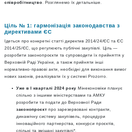
співробітництво
. Розглянемо їх детальніше.
Ціль № 1: гармонізація законодавства з
директивами ЄС
Ідеться про конкретні статті директив 2014/24/ЄС та ЄС
2014/25/ЄС, що регулюють публічні закупівлі. Ціль —
розробити законопроєкти та супроводити їх прийняття у
Верховній Раді України, а також прийняти інші
нормативно-правові акти, необхідні для виконання вимог
нових законів, реалізувати їх у системі Prozorro.
Уже в І кварталі 2024 року
Мінекономіки планує
спільно з іншими міністерствами та АМКУ
розробити та подати до Верховної Ради
законопроєкт
про зарезервовані контракти,
динамічну систему закупівель, процедури
інноваційного партнерства, конкурси проєктів,
спільні та змішані закупівлі*.