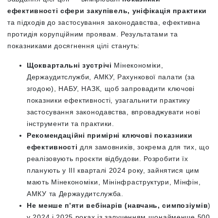
ефективності сфери закупівель, уніфікація практики
та підходів до застосування законодавства, ефективна
протидія корупційним проявам. Результатами та
показниками досягнення цілі стануть:
Щоквартальні зустрічі
Мінекономіки,
Держаудитслужби, АМКУ, Рахункової палати (за
згодою), НАБУ, НАЗК, щоб запровадити ключові
показники ефективності, узагальнити практику
застосування законодавства, впроваджувати нові
інструменти та практики.
Рекомендаційні примірні ключові показники
ефективності
для замовників, зокрема для тих, що
реалізовують проєкти відбудови. Розробити їх
планують у ІІІ кварталі 2024 року, зайнятися цим
мають Мінекономіки, Мінінфраструктури, Мінфін,
АМКУ та Держаудитслужба.
Не менше п’яти вебінарів (навчань, симпозіумів
)
у 2024 і 2025 роках із залученням щонайменше 500