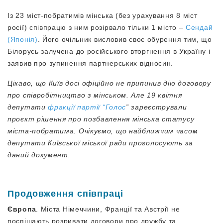
Із 23 міст-побратимів мінська (без урахування 8 міст
росії) співпрацю з ним розірвало тільки 1 місто –
Сендай
(Японія)
. Його очільник висловив своє обурення тим, що
Білорусь залучена до російського вторгнення в Україну і
заявив про зупинення партнерських відносин.
Цікаво, що Київ досі офіційно не припинив дію договору
про співробітництво з мінськом. Але 19 квітня
депутати
фракції партії “Голос
” зареєстрували
проєкт рішення про позбавлення мінська статусу
міста-побратима. Очікуємо, що найближчим часом
депутати Київської міської ради проголосують за
даний документ.
Продовження співпраці
Європа
. Міста Німеччини, Франції та Австрії не
поспішають розривати договори про дружбу та