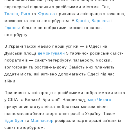
партнерські відносини з російськими містами. Так,
Таллін
,
Рига
та
Юрмала
припинили співпрацю з казанню,
москвою та санкт-петербургом. А
Краків
,
Варшава
і
Гданськ
більше не побратими москві та санкт-
петербургу.
В Україні також маємо перші успіхи — в Одесі на
Думській площі
демонтували
5 табличок російських міст-
побратимів — санкт-петербургу, таганрогу, москви,
волгограду та ростов-на-дону. Замість них планують
додати міста, які активно допомагають Одесі під час
війни.
Припиняють співпрацю з російськими побратимами міста
у США та Великій Британії. Наприклад,
мер Чикаго
призупинив статус міста-побратима москви після
повномасштабного вторгнення росії в Україну. Також
Единбург
та
Манчестер
розірвали партнерські зв’язки із
санкт-петербургом.