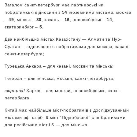
Загалом санкт-петербург має партнерські чи
побратимські відносини з
54
іноземними містами, москва
–
49
, мінськ –
30
, казань –
16
, новосибірськ –
14
,
єкатеринбург –
5
.
Два найбільших містах Казахстану — Алмати та Нур-
Султан — одночасно є побратимами для москви, казані,
санкт-петербурга;
Турецька Анкара – для казані, москви та мінська;
Тегеран – для мінська, москви, санкт-петербурга;
сюрприз!
Харків – для москви, новосибірська, санкт-
петербурга.
Китай має найбільше міст-побратимів з досліджуваними
містами рф та рб: 9 міст “Піднебесної” є побратимами
для російських міст і 5 — для мінська.