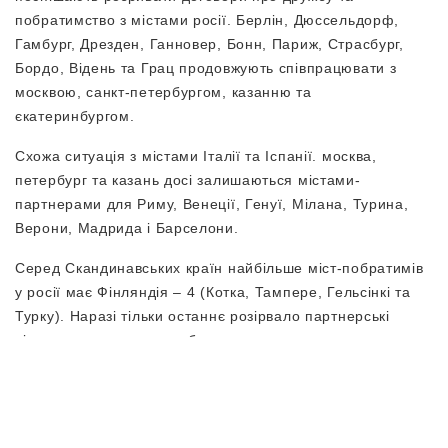
побратимство з містами росії. Берлін, Дюссельдорф,
Гамбург, Дрезден, Ганновер, Бонн, Париж, Страсбург,
Бордо, Відень та Грац продовжують співпрацювати з
москвою, санкт-петербургом, казанню та
єкатеринбургом.
Схожа ситуація з містами Італії та Іспанії. москва,
петербург та казань досі залишаються містами-
партнерами для Риму, Венеції, Генуї, Мілана, Турина,
Верони, Мадрида і Барселони.
Серед Скандинавських країн найбільше міст-побратимів
у росії має Фінляндія – 4 (Котка, Тампере, Гельсінкі та
Турку). Наразі тільки останнє розірвало партнерські
відносини з санкт-петербургом.
Своєю чергою у країнах Балканського півострова 21
місто має партнерські чи побратимські відносини з
москвою, санкт-петербургом, казанню, новосибірськом