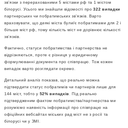
зв’язки з перерахованими 5 містами рф та 1 містом
білорусі. Усього ми знайшли відомості про
322
випадки
партнерських чи побратимських зв’язків. Варто
враховувати, що деякі міста були/є побратимами для 2 і
більше міст рф, тому кількість міст не дорівнює кількості
зв’язків.
Фактично, статуси побратимства і партнерства не
відрізняються, проте є різниця у юридичному
формулюванні документа про співпрацю. Тож кожен
випадок варто розглядати окремо.
Детальний аналіз показав, що реально можна
підтвердити статус побратимів чи партнерів лише для
144 міст, тобто у
52% випадків
. Під реально
підтвердженим фактом побратимства/партнерства ми
розуміємо наявність інформації про співпрацю на
офіційних вебсайтах міських рад міст не з росії та
білорусі чи у ЗМІ.