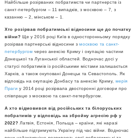
Найбільше розірваних побратимств чи партнерств із
санкт-петербургом – 11 випадків, з москвою – 7, з
казанню – 2, мінськом – 1.
Хто розірвав побратимські відносини ще до початку
війни?
Ще у 2016 році Київ в односторонньому порядку
розірвав партнерські відносини з
москвою та санкт-
петербургом
через анексію Криму і окупацію частини
Донецької та Луганської областей. Водночас досі у
статусі побратимів із російськими містами залишається
Харків, а також окуповані Донецьк та Севастополь. Як
відповідь на окупацію Донбасу та анексію Криму,
мерія
Праги
у 2014 році розірвала двосторонні договори про
співпрацю з москвою та санкт-петербургом.
А хто відмовився від російських та білоруських
побратимів у відповідь на збройну агресію рф у
2022?
Латвія, Естонія, Польща – країни, які наразі
найбільше підтримують Україну під час війни. Водночас
вони найактивніше розривають свої побратимські та