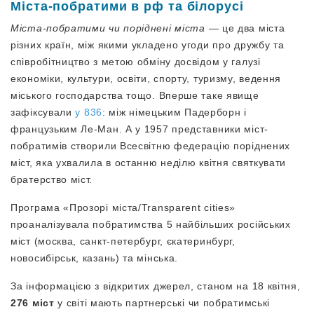
Міста-побратими в рф та білорусі
Міста-побратими чи поріднені міста
— це два міста
різних країн, між якими укладено угоди про дружбу та
співробітництво з метою обміну досвідом у галузі
економіки, культури, освіти, спорту, туризму, ведення
міського господарства тощо. Вперше таке явище
зафіксували
у 836
: між німецьким Падерборн і
французьким Ле-Ман. А у 1957 представники міст-
побратимів створили Всесвітню федерацію поріднених
міст, яка ухвалила в останню неділю квітня святкувати
братерство міст.
Програма «Прозорі міста/Transparent cities»
проаналізувала побратимства 5 найбільших російських
міст (москва, санкт-петербург, єкатеринбург,
новосибірськ, казань) та мінська.
За інформацією з відкритих джерел, станом на 18 квітня,
276
міст
у світі мають партнерські чи побратимські