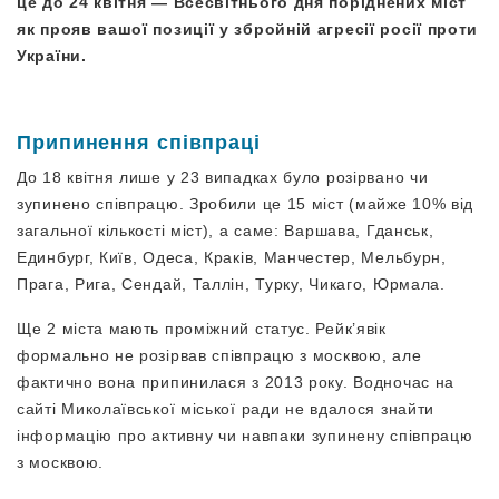
це до 24 квітня — Всесвітнього дня поріднених міст
як прояв вашої позиції у збройній агресії росії проти
України.
Припинення співпраці
До 18 квітня лише у 23 випадках було розірвано чи
зупинено співпрацю. Зробили це 15 міст (майже 10% від
загальної кількості міст), а саме: Варшава, Гданськ,
Единбург, Київ, Одеса, Краків, Манчестер, Мельбурн,
Прага, Рига, Сендай, Таллін, Турку, Чикаго, Юрмала.
Ще 2 міста мають проміжний статус. Рейк’явік
формально не розірвав співпрацю з москвою, але
фактично вона припинилася з 2013 року. Водночас на
сайті Миколаївської міської ради не вдалося знайти
інформацію про активну чи навпаки зупинену співпрацю
з москвою.