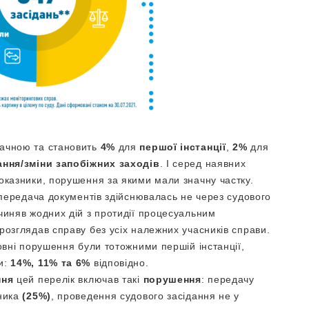
ачною та становить
4%
для
першої інстанції
,
2%
для
ання/зміни запобіжних заходів
. І серед наявних
оказники, порушення за якими мали значну частку.
ередача документів здійснювалась не через судового
чиняв жодних дій з протидії процесуальним
розглядав справу без усіх належних учасників справи.
ловні порушення були тотожними першій інстанції,
и:
14%, 11% та 6%
відповідно.
ння
цей перелік включав такі
порушення
: передачу
дника
(25%)
, проведення судового засідання не у