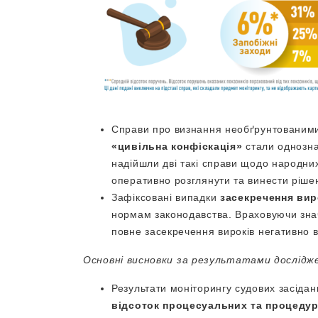
Справи про визнання необґрунтованими а
«
цивільна конфіскація
»
стали однозна
надійшли дві такі справи щодо народних
оперативно розглянути та винести ріше
Зафіксовані випадки
засекречення вир
нормам законодавства. Враховуючи знач
повне засекречення вироків негативно вп
Основні висновки за результатами дослідж
Результати моніторингу судових засіда
відсоток процесуальних та процеду