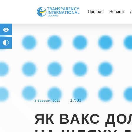
Про нас
Новини
for people with visual impairment
change to b/w
17:03
8 Вересня, 2021
ЯК ВАКС ДО