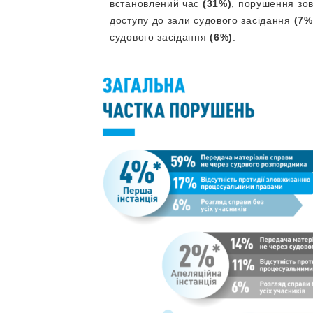
встановлений час
(31%)
, порушення зо
доступу до зали судового засідання
(7%
судового засідання
(6%)
.