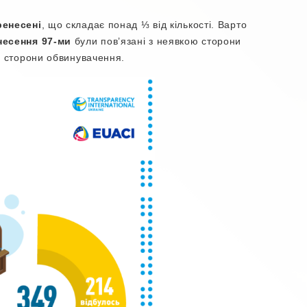
ренесені
, що складає понад ⅓ від кількості. Варто
несення 97-ми
були пов’язані з неявкою сторони
ю сторони обвинувачення.