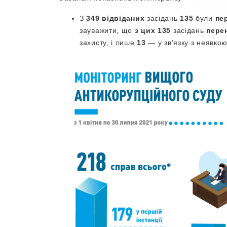
З
349
відвіданих
засідань
135
були
пе
зауважити, що
з цих 135
засідань
пере
захисту, і лише
13
— у зв’язку з неявко