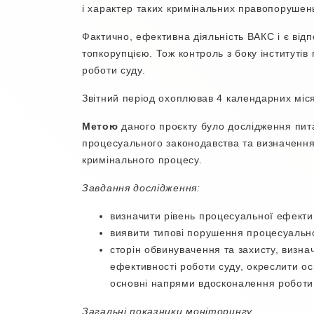
і характер таких кримінальних правопорушен
Фактично, ефективна діяльність ВАКС і є відп
топкорупцією. Тож контроль з боку інституті
роботи суду.
Звітний період охоплював 4 календарних місяц
Метою
даного проєкту було дослідження пита
процесуального законодавства та визначення
кримінального процесу.
Завдання дослідження:
визначити рівень процесуальної ефекти
виявити типові порушення процесуально
сторін обвинувачення та захисту, визна
ефективності роботи суду, окреслити осн
основні напрями вдосконалення роботи і
Загальні показники моніторингу