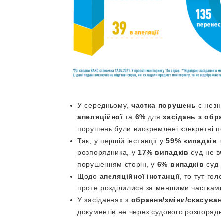
У середньому,
частка порушень
є незн
апеляційної
та
6%
для
засідань з обр
порушень були виокремлені конкретні п
Так, у першій інстанції у
59% випадків
п
розпорядника, у
17% випадків
суд не в
порушенням сторін, у
6% випадків
суд 
Щодо
апеляційної інстанції
, то тут го
проте розділилися за меншими часткам
У засіданнях з
обрання/зміни/скасува
документів не через судового розпоря