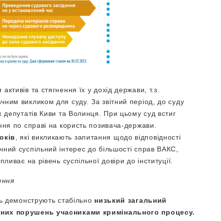
ктивів та стягнення їх у дохід держави, т.з.
чним викликом для суду. За звітний період, до суду
 депутатів Киви та Волинця. При цьому суд встиг
ння по справі на користь позивача-держави.
оків
, які викликають запитання щодо відповідності
ний суспільний інтерес до більшості справ ВАКС,
ливає на рівень суспільної довіри до інституції.
ення
нь демонструють стабільно
низький загальний
рних порушень учасниками кримінального процесу.