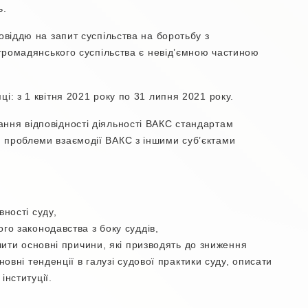
ь.
овіддю на запит суспільства на боротьбу з
в громадянського суспільства є невід’ємною частиною
і: з 1 квітня 2021 року по 31 липня 2021 року.
ння відповідності діяльності ВАКС стандартам
 проблеми взаємодії ВАКС з іншими суб’єктами
вності суду,
го законодавства з боку суддів,
чити основні причини, які призводять до зниження
овні тенденції в галузі судової практики суду, описати
нституції.