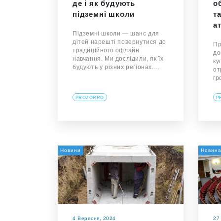
де і як будують
о
підземні школи
т
а
Підземні школи — шанс для
дітей нарешті повернутися до
Пр
традиційного офлайн
до
навчання. Ми дослідили, як їх
ку
будують у різних регіонах.…
от
гр
PROZORRO
P
Новини
Новин
4 Вересня, 2024
27