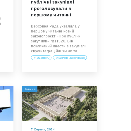
публічні закупівлі
проголосували в
першому читанні
и
а
Верховна Рада ухвалила у
першому читанні новий
законопроєкт «Про публічні
закупівлі» №11520. Він
покликаний внести в закупівлі
євроінтеграційні зміни та…
PROZORRO
ПУБЛІЧНІ ЗАКУПІВЛІ
Новина
7 Серпня, 2024