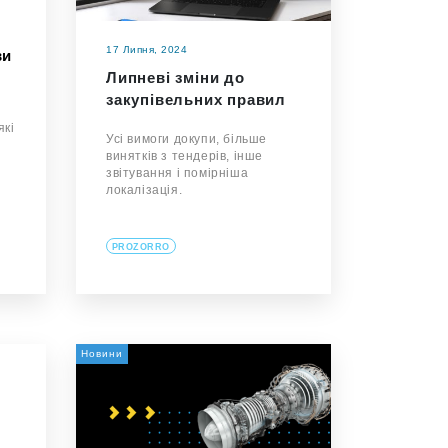
17 Липня, 2024
ви
Липневі зміни до
закупівельних правил
які
Усі вимоги докупи, більше
винятків з тендерів, інше
звітування і помірніша
локалізація.
PROZORRO
Новини