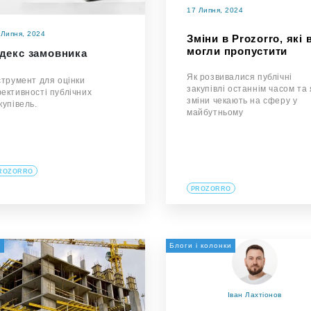
17 Липня, 2024
 Липня, 2024
Зміни в Prozorro, які 
могли пропустити
ндекс замовника
Як розвивалися публічні
струмент для оцінки
закупівлі останнім часом та 
ективності публічних
зміни чекають на сферу у
купівель.
майбутньому
ROZORRO
PROZORRO
и
Блоги і колонки
Іван Лахтіонов