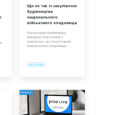
Що не так із закупівлею
будівництва
с
національного
військового кладовища
Консорціум-переможець
ймовірно пов’язаний з
компанією, що проєктувала
на
меморіальне кладовище.
PROZORRO
Новини