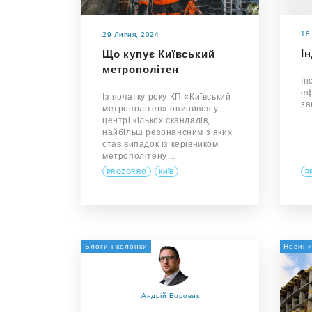
18
29 Липня, 2024
І
Що купує Київський
метрополітен
Ін
еф
Із початку року КП «Київський
за
метрополітен» опинився у
центрі кількох скандалів,
найбільш резонансним з яких
став випадок із керівником
метрополітену…
PROZORRO
КИЇВ
P
Блоги і колонки
Новин
Андрій Боровик