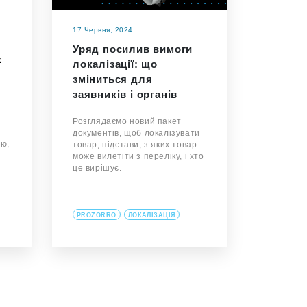
17 Червня, 2024
Уряд посилив вимоги
к
локалізації: що
зміниться для
заявників і органів
Розглядаємо новий пакет
документів, щоб локалізувати
ію,
товар, підстави, з яких товар
може вилетіти з переліку, і хто
це вирішує.
PROZORRO
ЛОКАЛІЗАЦІЯ