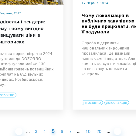
17 Червня, 2024
 Червня, 2024
Чому локалізація в
публічних закупівлях
удівельні тендери:
не буде працювати, я
ому і чому вигідно
її задумали
авищувати ціни в
ошторисах
Спроба підтримати
національних виробників
провалилася. Це визнали
льки за перше півріччя 2024
навіть самі її ініціатори. Але
ку команда DOZORRO
замість скасувати локалізац
ентифікувала майже 130
за нею хочуть посилити
льйонів гривень потенційних
контроль.
реплат на будівельних
ндерах. Розбираємося,
ому…
ROZORRO
PROZORRO
ЛОКАЛІЗАЦІЯ
...
5
...
...
3
4
6
7
10
20