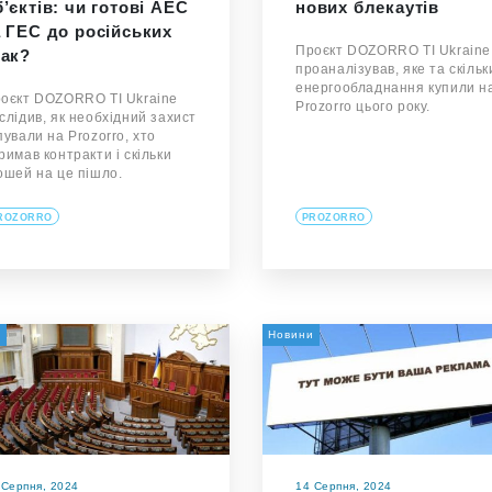
б’єктів: чи готові АЕС
нових блекаутів
а ГЕС до російських
Проєкт DOZORRO TI Ukraine
так?
проаналізував, яке та скільк
енергообладнання купили н
оєкт DOZORRO TI Ukraine
Prozorro цього року.
слідив, як необхідний захист
пували на Prozorro, хто
римав контракти і скільки
ошей на це пішло.
ROZORRO
PROZORRO
а
Новини
 Серпня, 2024
14 Серпня, 2024