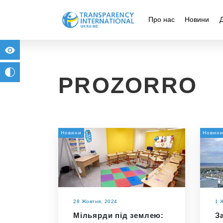
Про нас
Новини
for people with visual impairment
change to b/w
PROZORRO
Новини
Новин
28 Жовтня, 2024
1 
Мільярди під землею:
З