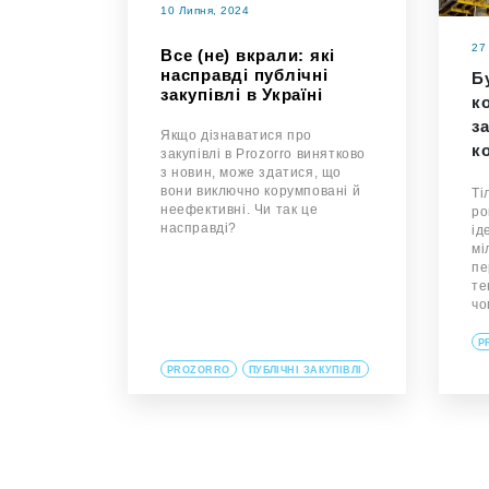
10 Липня, 2024
27
Все (не) вкрали: які
насправді публічні
Б
закупівлі в Україні
к
з
Якщо дізнаватися про
к
закупівлі в Prozorro винятково
з новин, може здатися, що
вони виключно корумповані й
Ті
неефективні. Чи так це
ро
насправді?
ід
мі
пе
те
ч
P
PROZORRO
ПУБЛІЧНІ ЗАКУПІВЛІ