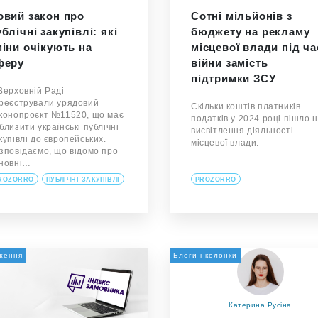
овий закон про
Сотні мільйонів з
блічні закупівлі: які
бюджету на рекламу
міни очікують на
місцевої влади під ча
феру
війни замість
підтримки ЗСУ
Верховній Раді
реєстрували урядовий
Скільки коштів платників
конопроєкт №11520, що має
податків у 2024 році пішло 
близити українські публічні
висвітлення діяльності
купівлі до європейських.
місцевої влади.
зповідаємо, що відомо про
новні…
ROZORRO
ПУБЛІЧНІ ЗАКУПІВЛІ
PROZORRO
ження
Блоги і колонки
Катерина Русіна