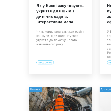
Як у Києві закуповують
Н
укриття для шкіл і
пу
дитячих садків:
з
інтерактивна мапа
с
Чи використали заклади освіти
У 
канікули, щоб облаштувати
за
укриття до початку нового
за
навчального року.
на
за
Ро
ос
PROZORRO
P
Новини
Дослід