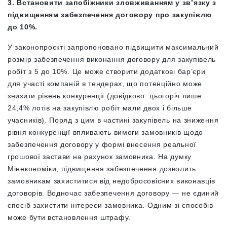
3. Встановити запобіжники зловживанням у звʼязку з
підвищенням забезпечення договору про закупівлю
до 10%.
У законопроєкті запропоновано підвищити максимальний
розмір забезпечення виконання договору для закупівель
робіт з 5 до 10%. Це може створити додаткові бар’єри
для участі компаній в тендерах, що потенційно може
знизити рівень конкуренції (довідково: цьогоріч лише
24,4% лотів на закупівлю робіт мали двох і більше
учасників). Поряд з цим в частині закупівель на зниження
рівня конкуренції впливають вимоги замовників щодо
забезпечення договору у формі внесення реальної
грошової застави на рахунок замовника. На думку
Мінекономіки, підвищення забезпечення дозволить
замовникам захиститися від недобросовісних виконавців
договорів. Водночас забезпечення договору — не єдиний
спосіб захистити інтереси замовника. Одним зі способів
може бути встановлення штрафу.