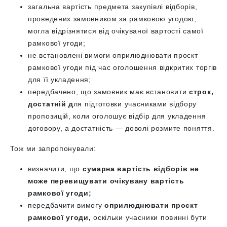
загальна вартість предмета закупівлі відборів,
проведених замовником за рамковою угодою,
могла відрізнятися від очікуваної вартості самої
рамкової угоди;
не встановлені вимоги оприлюднювати проєкт
рамкової угоди під час оголошення відкритих торгів
для її укладення;
передбачено, що замовник має встановити
строк,
достатній д
ля підготовки учасниками відбору
пропозицій, коли оголошує відбір для укладення
договору, а достатність — доволі розмите поняття.
Тож ми запропонували:
визначити, що
сумарна вартість відборів не
може перевищувати очікувану вартість
рамкової угоди;
передбачити вимогу
оприлюднювати проєкт
рамкової угоди,
оскільки учасники повинні бути