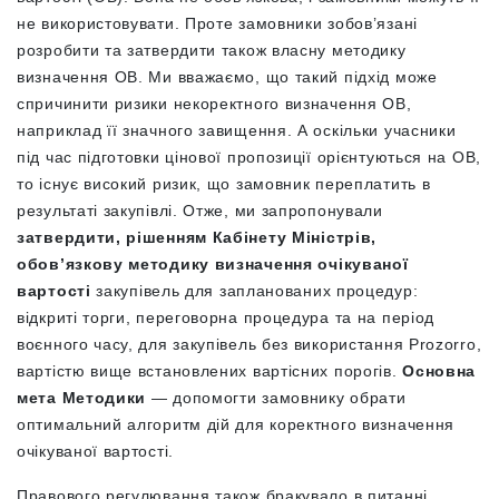
не використовувати. Проте замовники зобов’язані
розробити та затвердити також власну методику
визначення ОВ. Ми вважаємо, що такий підхід може
спричинити ризики некоректного визначення ОВ,
наприклад її значного завищення. А оскільки учасники
під час підготовки цінової пропозиції орієнтуються на ОВ,
то існує високий ризик, що замовник переплатить в
результаті закупівлі. Отже, ми запропонували
затвердити, рішенням Кабінету Міністрів,
обов’язкову методику визначення очікуваної
вартості
закупівель
для запланованих процедур:
відкриті торги, переговорна процедура та на період
воєнного часу, для закупівель без використання Prozorro,
вартістю вище встановлених вартісних порогів.
Основна
мета Методики
— допомогти замовнику обрати
оптимальний алгоритм дій для коректного визначення
очікуваної вартості.
Правового регулювання також бракувало в питанні