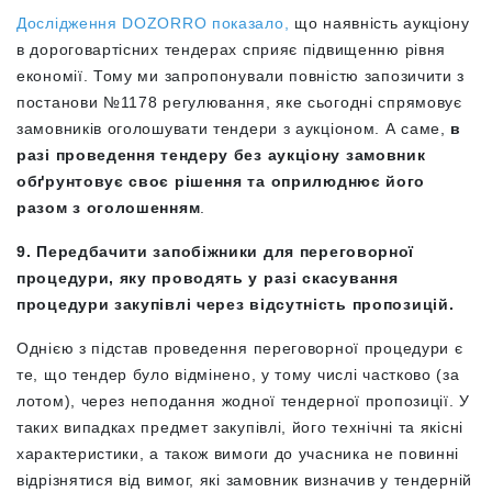
Дослідження DOZORRO показало,
що наявність аукціону
в дороговартісних тендерах сприяє підвищенню рівня
економії. Тому ми запропонували повністю запозичити з
постанови №1178 регулювання, яке сьогодні спрямовує
замовників оголошувати тендери з аукціоном. А саме,
в
разі проведення тендеру без аукціону замовник
обґрунтовує своє рішення та оприлюднює його
разом з оголошенням
.
9. Передбачити запобіжники для переговорної
процедури, яку проводять у разі скасування
процедури закупівлі через відсутність пропозицій.
Однією з підстав проведення переговорної процедури є
те, що тендер було відмінено, у тому числі частково (за
лотом), через неподання жодної тендерної пропозиції. У
таких випадках предмет закупівлі, його технічні та якісні
характеристики, а також вимоги до учасника не повинні
відрізнятися від вимог, які замовник визначив у тендерній