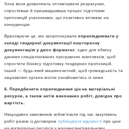
Хоча вони дозволяють оптимізувати розрахунки,
спростивши й пришвидшивши процес підготовки
пропозицій учасниками, що позитивно впливає на
конкуренцію.
Враховуючи це, ми запропонували
оприлюднювати у
складі тендерної документації кошторисну
документацію у двох форматах
: один для обміну
даними спеціалізованих програмних комплексів, щоб
спростити бізнесу підготовку тендерних пропозицій,
інший — будь-який машиночитний, щоб громадськість та
зацікавлені органи могли ознайомитись із ними.
6. Передбачити оприлюднення цін на матеріальні
ресурси, а також актів виконаних робіт, довідок про
вартість.
Нещодавно замовників зобов’язали під час закупівель
робіт разом із договором
публікувати відомості
про ціни
на матеріальні ресурси у машинозчитувальному