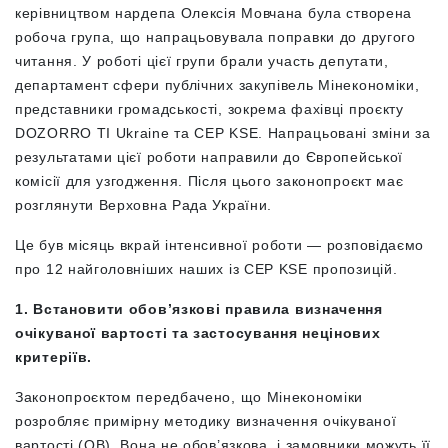
керівництвом нардепа Олексія Мовчана була створена
робоча група, що напрацьовувала поправки до другого
читання. У роботі цієї групи брали участь депутати,
департамент сфери публічних закупівель Мінекономіки,
представники громадськості, зокрема фахівці проєкту
DOZORRO TI Ukraine та СЕР KSE. Напрацьовані зміни за
результатами цієї роботи направили до Європейської
комісії для узгодження. Після цього законопроєкт має
розглянути Верховна Рада України.
Це був місяць вкрай інтенсивної роботи — розповідаємо
про 12 найголовніших наших із СЕР KSE пропозицій.
1. Встановити обовʼязкові правила визначення
очікуваної вартості та застосування нецінових
критеріїв.
Законопроєктом передбачено, що Мінекономіки
розробляє примірну методику визначення очікуваної
вартості (ОВ). Вона не обов’язкова, і замовники можуть її