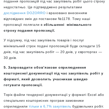
подання пропозицій під час закупівель робіт цього строку
недостатньо. Це підтверджено результатами
дослідження DOZORRO
і враховано внесенням
відповідних змін до постанови №1178. Тому наші
пропозиції полягали в
збільшенні мінімального
строку подання пропозиції.
У підсумку, під час закупівель товарів і послуг
мінімальний строк подачі пропозицій буде складати 15
днів, під час закупівель робіт — 20 днів, у євроторгах —
30 днів.
5. Запровадити обов’язкове оприлюднення
кошторисної документації під час закупівель робіт у
форматі, який дозволить учасникам швидко
готувати пропозиції.
Торік файли тендерної документації у форматі Excel або
спеціальних кошторисних програм замовники
оприлюднили
тільки в 6,7% закупівель
будівельних робіт.