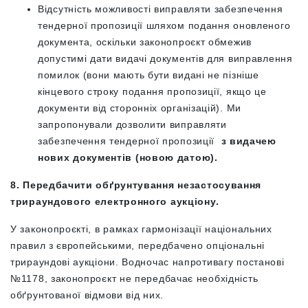
Відсутність можливості виправляти забезпечення
тендерної пропозиції шляхом подання оновленого
документа, оскільки законопроєкт обмежив
допустимі дати видачі документів для виправлення
помилок (вони мають бути видані не пізніше
кінцевого строку подання пропозиції, якщо це
документи від сторонніх організацій). Ми
запропонували дозволити виправляти
забезпечення тендерної пропозиції
з видачею
нових документів (новою датою).
8. Передбачити обґрунтування незастосування
трираундового електронного аукціону.
У законопроєкті, в рамках гармонізації національних
правил з європейськими, передбачено опціональні
трираундові аукціони. Водночас напротивагу постанові
№1178, законопроєкт не передбачає необхідність
обґрунтованої відмови від них.