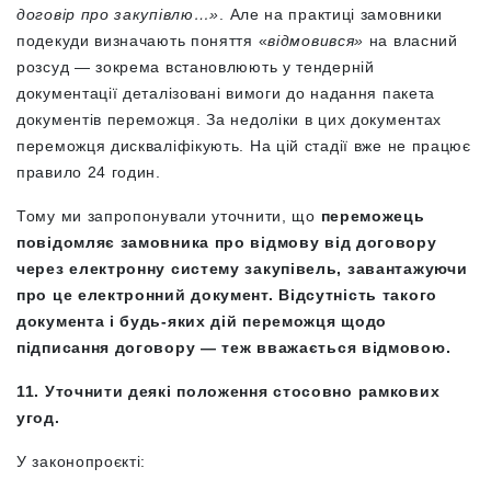
договір про закупівлю…»
. Але на практиці замовники
подекуди визначають поняття «
відмовився»
на власний
розсуд — зокрема встановлюють у тендерній
документації деталізовані вимоги до надання пакета
документів переможця. За недоліки в цих документах
переможця дискваліфікують. На цій стадії вже не працює
правило 24 годин.
Тому ми запропонували уточнити, що
переможець
повідомляє замовника про відмову від договору
через електронну систему закупівель, завантажуючи
про це електронний документ. Відсутність такого
документа і будь-яких дій переможця щодо
підписання договору — теж вважається відмовою.
11. Уточнити деякі положення стосовно рамкових
угод.
У законопроєкті: