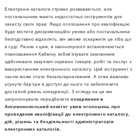
Електронні каталоги стрімко розвиваються, але
постачальники мають недостатньо інструментів для
захисту своїх прав. Якщо оголошення про кваліфікацію
буде містити дискримінаційні умови або постачальника
безпідставно відхилять, він зможе оскаржити це хіба що
в суді. Разом з цим, в законопроєкті встановлюються
повноваження Кабміну зобов’язувати замовників
здійснювати закупівлі окремих товарів, робіт та послуг з
використанням електронного каталогу. Цей інструмент з
часом може стати безальтернативним. А отже важливо
усунути бар’єри в доступі до нього та забезпечити
достатній рівень конкуренції. З огляду на це
ми
запропонували передбачити
оскарження в
Антимонопольний комітет
умов оголошень про
проведення кваліфікації до електронного каталогу,
дій, рішень та бездіяльності адміністраторів
електронних каталогів.